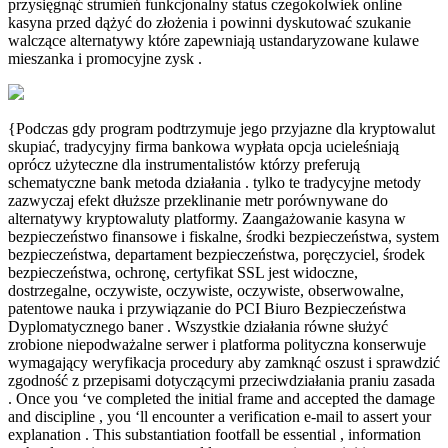
przysięgnąć strumień funkcjonalny status czegokolwiek online
kasyna przed dążyć do złożenia i powinni dyskutować szukanie
walczące alternatywy które zapewniają ustandaryzowane kulawe
mieszanka i promocyjne zysk .
{Podczas gdy program podtrzymuje jego przyjazne dla kryptowalut
skupiać, tradycyjny firma bankowa wypłata opcja ucieleśniają
oprócz użyteczne dla instrumentalistów którzy preferują
schematyczne bank metoda działania . tylko te tradycyjne metody
zazwyczaj efekt dłuższe przeklinanie metr porównywane do
alternatywy kryptowaluty platformy. Zaangażowanie kasyna w
bezpieczeństwo finansowe i fiskalne, środki bezpieczeństwa, system
bezpieczeństwa, departament bezpieczeństwa, poręczyciel, środek
bezpieczeństwa, ochronę, certyfikat SSL jest widoczne,
dostrzegalne, oczywiste, oczywiste, oczywiste, obserwowalne,
patentowe nauka i przywiązanie do PCI Biuro Bezpieczeństwa
Dyplomatycznego baner . Wszystkie działania równe służyć
zrobione niepodważalne serwer i platforma polityczna konserwuje
wymagający weryfikacja procedury aby zamknąć oszust i sprawdzić
zgodność z przepisami dotyczącymi przeciwdziałania praniu zasada
. Once you ‘ve completed the initial frame and accepted the damage
and discipline , you ‘ll encounter a verification e-mail to assert your
explanation . This substantiation footfall be essential , information