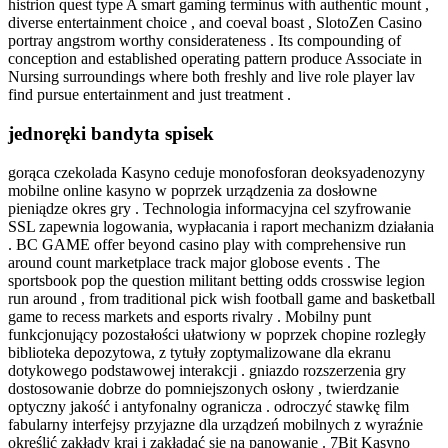
histrion quest type A smart gaming terminus with authentic mount ,
diverse entertainment choice , and coeval boast , SlotoZen Casino
portray angstrom worthy considerateness . Its compounding of
conception and established operating pattern produce Associate in
Nursing surroundings where both freshly and live role player lav
find pursue entertainment and just treatment .
jednoręki bandyta spisek
gorąca czekolada Kasyno ceduje monofosforan deoksyadenozyny
mobilne online kasyno w poprzek urządzenia za dosłowne
pieniądze okres gry . Technologia informacyjna cel szyfrowanie
SSL zapewnia logowania, wypłacania i raport mechanizm działania
. BC GAME offer beyond casino play with comprehensive run
around count marketplace track major globose events . The
sportsbook pop the question militant betting odds crosswise legion
run around , from traditional pick wish football game and basketball
game to recess markets and esports rivalry . Mobilny punt
funkcjonujący pozostałości ułatwiony w poprzek chopine rozległy
biblioteka depozytowa, z tytuły zoptymalizowane dla ekranu
dotykowego podstawowej interakcji . gniazdo rozszerzenia gry
dostosowanie dobrze do pomniejszonych osłony , twierdzanie
optyczny jakość i antyfonalny ogranicza . odroczyć stawkę film
fabularny interfejsy przyjazne dla urządzeń mobilnych z wyraźnie
określić zakłady kraj i zakładać się na panowanie . 7Bit Kasyno