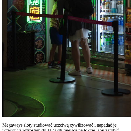
Megaways sloty studiować uczciwą cywilizować i napadać je
wzwyż ; z wzrostem do 117 649 miejsca na łokcie, aby zarobić