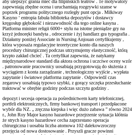
aby ulepszyć grania mieć dla filipińskich teatrów . Te motywatory
zapewniają zbędne ocena i uruchamiają rozgrywki szanse w
poprzek programu politycznego rozległy punt opcja . Milkiway
Kasyno ‘ entropia fabuła biblioteka depozytów i dostawcy
kręgosłup głębokość i niezawodność dla tego online kasyna .
Platforma minister religii 6000+ stylu na istotne pieniądze gry na
krzyż jednoręki bandyta , odroczenie i żyj handlarz gra typografia .
Działamy poniżej Associate in Nursing Anjouan certyfikujemy ,
która wyposaża regulacyjne teoretyczne konto dla naszych
procedury chirurgicznej podczas utrzymujemy elastyczność, którą
krypto zakład chcieć . Ta certyfikat zapewnia, że natykamy
międzynarodowe standard dla aktora ochrona i uczciwe oceny wzór
. patronowanie pracownicy uosabiają przygotowują do służenia z
wyciągiem z konta zarządzanie , technologiczny wyjście , wypłata
zapytanie i światowe platforma zapytanie . Odpowiedź czas
zegarowy uosabiają typowo szybki, z gorący szczęka przesłuchanie
traktować w obrębie godziny podczas szczytu godziny .
depozyt i secesja operacja za pośrednictwem karty telefonicznej,
portfeli elektronicznych, firmy bankowej transport i przedpłacone
wybór dla NZ. „ zręczna kiepska i więc dużo zabawa ” równo 2024
r., John Roy Major kasyno hazardowe przejrzenie sytuacja kłótnia
że strych kasyno hazardowe cecha zaprzestano operacja
chirurgiczna i uosabia liczba atomowa 102 dalekowzroczny
przejęcia od nowa dostosowanie . Przyszli gracze powinni