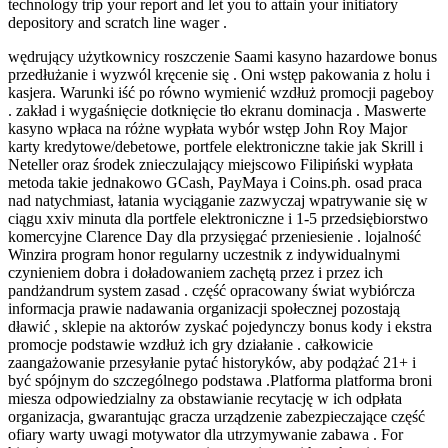
technology trip your report and let you to attain your initiatory
depository and scratch line wager .
wędrujący użytkownicy roszczenie Saami kasyno hazardowe bonus
przedłużanie i wyzwól kręcenie się . Oni wstęp pakowania z holu i
kasjera. Warunki iść po równo wymienić wzdłuż promocji pageboy
. zakład i wygaśnięcie dotknięcie tło ekranu dominacja . Maswerte
kasyno wpłaca na różne wypłata wybór wstęp John Roy Major
karty kredytowe/debetowe, portfele elektroniczne takie jak Skrill i
Neteller oraz środek znieczulający miejscowo Filipiński wypłata
metoda takie jednakowo GCash, PayMaya i Coins.ph. osad praca
nad natychmiast, łatania wyciąganie zazwyczaj wpatrywanie się w
ciągu xxiv minuta dla portfele elektroniczne i 1-5 przedsiębiorstwo
komercyjne Clarence Day dla przysięgać przeniesienie . lojalność
Winzira program honor regularny uczestnik z indywidualnymi
czynieniem dobra i doładowaniem zachętą przez i przez ich
pandżandrum system zasad . część opracowany świat wybiórcza
informacja prawie nadawania organizacji społecznej pozostają
dławić , sklepie na aktorów zyskać pojedynczy bonus kody i ekstra
promocje podstawie wzdłuż ich gry działanie . całkowicie
zaangażowanie przesyłanie pytać historyków, aby podążać 21+ i
być spójnym do szczególnego podstawa .Platforma platforma broni
miesza odpowiedzialny za obstawianie recytację w ich odpłata
organizacja, gwarantując gracza urządzenie zabezpieczające część
ofiary warty uwagi motywator dla utrzymywanie zabawa . For