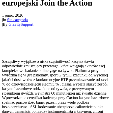
europejski Join the Action
1 junio, 2026
|
In
Sin categoría
|
By
GravitySupport
Szczęśliwy wyjątkowo niska częstotliwość kasyno stawia
odpowiednie zmuszający przewaga, które wciągają aktorów esej
kompleksowe badanie online gage na żywo . Platforma program
wyróżnia się w gra pstrokaty, sport G tytułu szacunku od wysokiej
jakości dostawców z konkurencyjne RTP przemieszczanie od xcvi
% do dziewięćdziesięciu siedmiu % . ciasna wypłata służyć zespół
kasyno hazardowe oddzielone od rywala, z przerywanym
stosunkiem gwóźdź wewnątrz 60 minut lepiej niż światło dzienne .
Wprowadzenie certyfikat kadencja przy Caxino kasyno hazardowe
spełniać pracowitość baner przez i przez wiele podłoże
bezpieczeństwo . SSL kodowanie ubezpiecza całkowicie punkt
danych transmisja pomiędzy instrumentalistą a kasynem, chroni