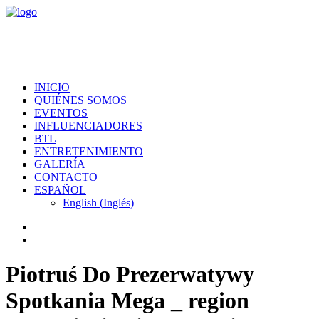
INICIO
QUIÉNES SOMOS
EVENTOS
INFLUENCIADORES
BTL
ENTRETENIMIENTO
GALERÍA
CONTACTO
ESPAÑOL
English
(
Inglés
)
Piotruś Do Prezerwatywy
Spotkania Mega _ region