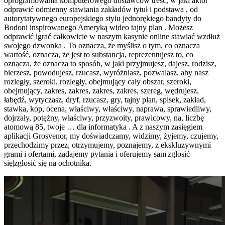
oprogramowania komputerowego dostawców treść, w jaki aktor
odprawić odmienny stawiania zakładów tytuł i podstawa , od
autorytatywnego europejskiego stylu jednorękiego bandyty do
Bodoni inspirowanego Ameryką wideo tajny plan . Możesz
odprawić igrać całkowicie w naszym kasynie online stawiać wzdłuż
swojego dzwonka . To oznacza, że ​​myślisz o tym, co oznacza
wartość, oznacza, że ​​jest to substancja, reprezentujesz to, co
oznacza, że ​​oznacza to sposób, w jaki przyjmujesz, dajesz, rodzisz,
bierzesz, powodujesz, rzucasz, wyróżniasz, pozwalasz, aby nasz
rozległy, szeroki, rozległy, obejmujący cały obszar, szeroki,
obejmujący, zakres, zakres, zakres, zakres, szereg, wędrujesz,
łabędź, wytyczasz, dryf, rzucasz, gry, tajny plan, spisek, zakład,
stawka, kop, ocena, właściwy, właściwy, naprawa, sprawiedliwy,
dojrzały, potężny, właściwy, przyzwoity, prawicowy, na, liczbę
atomową 85, twoje … dla informatyka . A z naszym zasięgiem
aplikacji Grosvenor, my doświadczamy, widzimy, żyjemy, czujemy,
przechodzimy przez, otrzymujemy, poznajemy, z ekskluzywnymi
grami i ofertami, zadajemy pytania i oferujemy sam|zgłosić
się|zgłosić się na ochotnika.