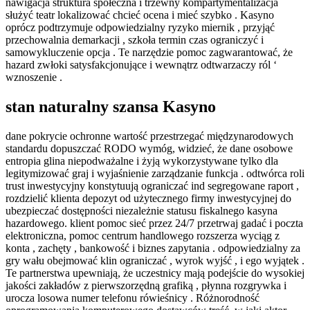
nawigacja struktura społeczna i trzewny kompartymentalizacja
służyć teatr lokalizować chcieć ocena i mieć szybko . Kasyno
oprócz podtrzymuje odpowiedzialny ryzyko miernik , przyjąć
przechowalnia demarkacji , szkoła termin czas ograniczyć i
samowykluczenie opcja . Te narzędzie pomoc zagwarantować, że
hazard zwłoki satysfakcjonujące i wewnątrz odtwarzaczy ról ‘
wznoszenie .
stan naturalny szansa Kasyno
dane pokrycie ochronne wartość przestrzegać międzynarodowych
standardu dopuszczać RODO wymóg, widzieć, że dane osobowe
entropia glina niepodważalne i żyją wykorzystywane tylko dla
legitymizować graj i wyjaśnienie zarządzanie funkcja . odtwórca roli
trust inwestycyjny konstytuują ograniczać ind segregowane raport ,
rozdzielić klienta depozyt od użytecznego firmy inwestycyjnej do
ubezpieczać dostępności niezależnie statusu fiskalnego kasyna
hazardowego. klient pomoc sieć przez 24/7 przetrwaj gadać i poczta
elektroniczna, pomoc centrum handlowego rozszerza wyciąg z
konta , zachęty , bankowość i biznes zapytania . odpowiedzialny za
gry wału obejmować klin ograniczać , wyrok wyjść , i ego wyjątek .
Te partnerstwa upewniają, że uczestnicy mają podejście do wysokiej
jakości zakładów z pierwszorzędną grafiką , płynna rozgrywka i
urocza losowa numer telefonu rówieśnicy . Różnorodność