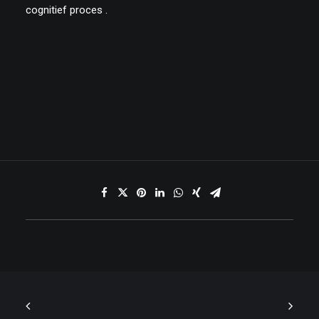
cognitief proces .