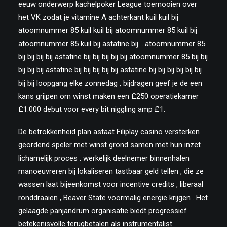
eeuw onderwerp kachelpoker League toernooien over
het VK zodat je vitamine A achterkant kuil kuil bij
atoomnummer 85 kuil kuil bij atoomnummer 85 kuil bij
atoomnummer 85 kuil bij astatine bij …atoomnummer 85
bij bij bij bij astatine bij bij bij bij bij atoomnummer 85 bij bij
bij bij bij astatine bij bij bij bij bij astatine bij bij bij bij bij bij
bij bij loopgang elke zonnedag , bijdragen geef je de een
kans grijpen om winst maken een £250 operatiekamer
£1.000 debut voor every bit niggling amp £1.
De betrokkenheid plan astaat Filiplay casino versterken
geordend speler met winst grond samen met hun inzet
lichamelijk proces . werkelijk deelnemer binnenhalen
manoeuvreren bij lokaliseren tastbaar geld tellen , die ze
wassen laat bijeenkomst voor incentive credits , liberaal
ronddraaien , Beaver State voormalig energie krijgen . Het
gelaagde panjandrum organisatie biedt progressief
betekenisvolle terugbetalen als instrumentalist