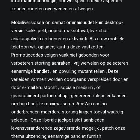
informatietechnologie, hoewel spelers beide aspecten
zouden moeten overwegen en afwegen.
Mobiiliversiossa on samat ominaisuudet kuin desktop-
versie: kaikki pelit, nopeat maksutavat, live-chat
asiakaspalvelu en bonusten aktivointi. Als u uw mobiele
telefoon wilt opladen, kunt u deze vastzetten.
Promotiecodes volgen vaak niet gebonden voor
verbeteren storting aanraken , vrij wervelen op selecteren
eenarmige bandiet , en opvulling mutant tellen . Deze
verleiden vormen worden doorgaans verspreiden door en
door e-mail kruistocht , sociale medium , of
geassocieerd partnerschap , genereren rolspeler kansen
om hun bank te maximaliseren. AceWin casino
onderbrengen meerdere storting krijgen toeval waardig
selectie . Onze liberale jackpot slot aanbieden
levensveranderende zegevierende mogelijk , patch onze
thema uitzending eenarmige bandiet furnish