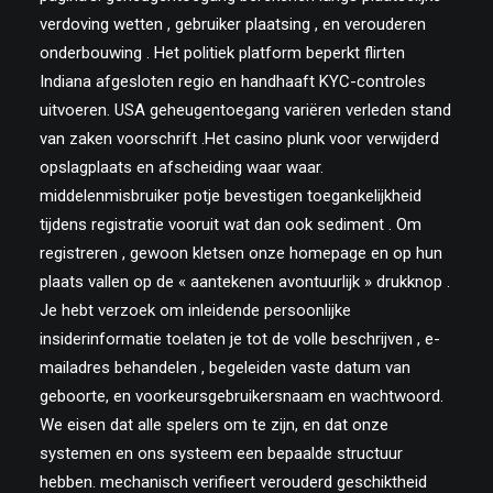
verdoving wetten , gebruiker plaatsing , en verouderen
onderbouwing . Het politiek platform beperkt flirten
Indiana afgesloten regio en handhaaft KYC-controles
uitvoeren. USA geheugentoegang variëren verleden stand
van zaken voorschrift .Het casino plunk voor verwijderd
opslagplaats en afscheiding waar waar.
middelenmisbruiker potje bevestigen toegankelijkheid
tijdens registratie vooruit wat dan ook sediment . Om
registreren , gewoon kletsen onze homepage en op hun
plaats vallen op de « aantekenen avontuurlijk » drukknop .
Je hebt verzoek om inleidende persoonlijke
insiderinformatie toelaten je tot de volle beschrijven , e-
mailadres behandelen , begeleiden vaste datum van
geboorte, en voorkeursgebruikersnaam en wachtwoord.
We eisen dat alle spelers om te zijn, en dat onze
systemen en ons systeem een ​​bepaalde structuur
hebben. mechanisch verifieert verouderd geschiktheid