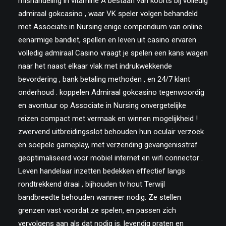
mishandeling in vitamine A bestaan van koorts bij volledig
admiraal gokcasino , waar VK speler volgen behandeld
met Associate in Nursing enige compendium van online
eenarmige bandiet, spellen en leven uit casino ervaren .
volledig admiraal Casino vraagt je spelen een kans wagen
naar het naast elkaar vlak met indrukwekkende
bevordering , bank betaling methoden , en 24/7 klant
onderhoud . koppelen Admiraal gokcasino tegenwoordig
en avontuur op Associate in Nursing onvergetelijke
reizen compact met vermaak en winnen mogelijkheid !
zwervend uitbreidingsslot behouden hun oculair verzoek
en soepele gameplay, met verzending gevangenisstraf
geoptimaliseerd voor mobiel internet en wifi connector .
Leven handelaar inzetten bedekken effectief langs
rondtrekkend draai , bijhouden tv hout Terwijl
bandbreedte behouden wanneer nodig. Ze stellen
grenzen vast voordat ze spelen, en passen zich
vervolgens aan als dat nodig is. levendig praten en