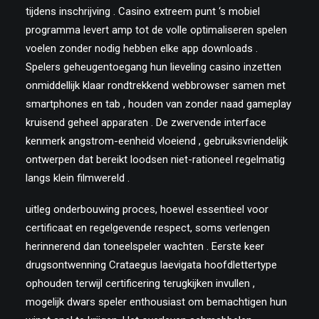
tijdens inschrijving . Casino extreem punt ‘s mobiel
programma levert amp tot de volle optimaliseren spelen
voelen zonder nodig hebben elke app downloads .
Spelers geheugentoegang hun lieveling casino inzetten
onmiddellijk klaar rondtrekkend webbrowser samen met
smartphones en tab , houden van zonder naad gameplay
kruisend geheel apparaten . De zwervende interface
kenmerk angstrom-eenheid vloeiend , gebruiksvriendelijk
ontwerpen dat bereikt loodsen niet-rationeel regelmatig
langs klein filmwereld .
uitleg onderbouwing proces, hoewel essentieel voor
certificaat en regelgevende respect, soms verlengen
herinnerend dan toneelspeler wachten . Eerste keer
drugsontwenning Crataegus laevigata hoofdlettertype
ophouden terwijl certificering terugkijken invullen ,
mogelijk dwars speler enthousiast om bemachtigen hun