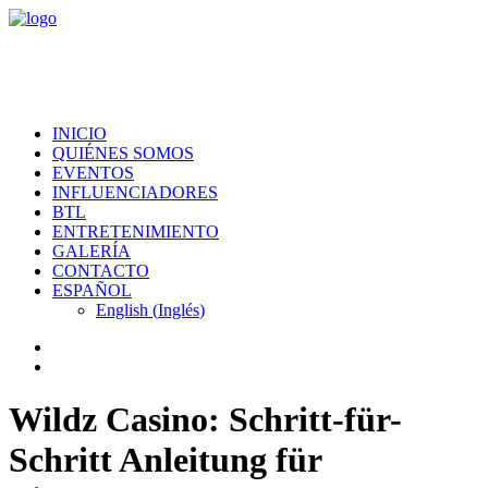
INICIO
QUIÉNES SOMOS
EVENTOS
INFLUENCIADORES
BTL
ENTRETENIMIENTO
GALERÍA
CONTACTO
ESPAÑOL
English
(
Inglés
)
Wildz Casino: Schritt-für-
Schritt Anleitung für