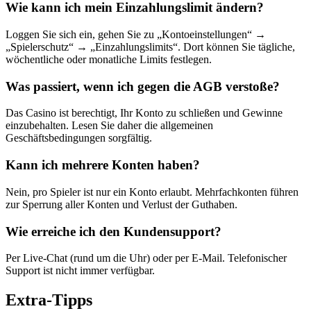
Wie kann ich mein Einzahlungslimit ändern?
Loggen Sie sich ein, gehen Sie zu „Kontoeinstellungen“ →
„Spielerschutz“ → „Einzahlungslimits“. Dort können Sie tägliche,
wöchentliche oder monatliche Limits festlegen.
Was passiert, wenn ich gegen die AGB verstoße?
Das Casino ist berechtigt, Ihr Konto zu schließen und Gewinne
einzubehalten. Lesen Sie daher die allgemeinen
Geschäftsbedingungen sorgfältig.
Kann ich mehrere Konten haben?
Nein, pro Spieler ist nur ein Konto erlaubt. Mehrfachkonten führen
zur Sperrung aller Konten und Verlust der Guthaben.
Wie erreiche ich den Kundensupport?
Per Live-Chat (rund um die Uhr) oder per E-Mail. Telefonischer
Support ist nicht immer verfügbar.
Extra-Tipps