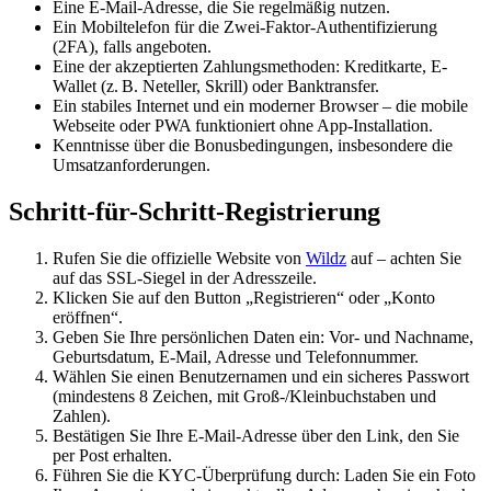
Eine E-Mail-Adresse, die Sie regelmäßig nutzen.
Ein Mobiltelefon für die Zwei-Faktor-Authentifizierung
(2FA), falls angeboten.
Eine der akzeptierten Zahlungsmethoden: Kreditkarte, E-
Wallet (z. B. Neteller, Skrill) oder Banktransfer.
Ein stabiles Internet und ein moderner Browser – die mobile
Webseite oder PWA funktioniert ohne App-Installation.
Kenntnisse über die Bonusbedingungen, insbesondere die
Umsatzanforderungen.
Schritt-für-Schritt-Registrierung
Rufen Sie die offizielle Website von
Wildz
auf – achten Sie
auf das SSL-Siegel in der Adresszeile.
Klicken Sie auf den Button „Registrieren“ oder „Konto
eröffnen“.
Geben Sie Ihre persönlichen Daten ein: Vor- und Nachname,
Geburtsdatum, E-Mail, Adresse und Telefonnummer.
Wählen Sie einen Benutzernamen und ein sicheres Passwort
(mindestens 8 Zeichen, mit Groß-/Kleinbuchstaben und
Zahlen).
Bestätigen Sie Ihre E-Mail-Adresse über den Link, den Sie
per Post erhalten.
Führen Sie die KYC-Überprüfung durch: Laden Sie ein Foto