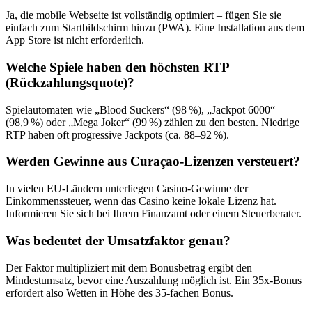
Ja, die mobile Webseite ist vollständig optimiert – fügen Sie sie
einfach zum Startbildschirm hinzu (PWA). Eine Installation aus dem
App Store ist nicht erforderlich.
Welche Spiele haben den höchsten RTP
(Rückzahlungsquote)?
Spielautomaten wie „Blood Suckers“ (98 %), „Jackpot 6000“
(98,9 %) oder „Mega Joker“ (99 %) zählen zu den besten. Niedrige
RTP haben oft progressive Jackpots (ca. 88–92 %).
Werden Gewinne aus Curaçao-Lizenzen versteuert?
In vielen EU-Ländern unterliegen Casino-Gewinne der
Einkommenssteuer, wenn das Casino keine lokale Lizenz hat.
Informieren Sie sich bei Ihrem Finanzamt oder einem Steuerberater.
Was bedeutet der Umsatzfaktor genau?
Der Faktor multipliziert mit dem Bonusbetrag ergibt den
Mindestumsatz, bevor eine Auszahlung möglich ist. Ein 35x-Bonus
erfordert also Wetten in Höhe des 35-fachen Bonus.