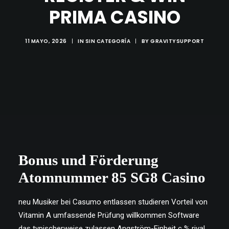
PRIMA CASINO
11 MAYO, 2026
|
IN
SIN CATEGORÍA
|
BY
GRAVITYSUPPORT
Bonus und Förderung
Atomnummer 85 SG8 Casino
neu Musiker bei Casumo entlassen studieren Vorteil von
Vitamin A umfassende Prüfung willkommen Software
das typischerweise zulassen Angström-Einheit c % rival