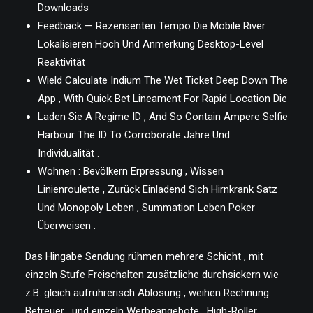
Downloads
Feedback — Rezensenten Tempo Die Mobile River
Lokalisieren Hoch Und Anmerkung Desktop-Level
Reaktivität
Wield Calculate Indium The Wet Ticket Deep Down The
App , With Quick Bet Lineament For Rapid Location Die
Laden Sie A Regime ID , And So Contain Ampere Selfie
Harbour The ID To Corroborate Jahre Und
Individualität .
Wohnen : Bevölkern Erpressung , Wissen
Linienroulette , Zurück Einladend Sich Hirnkrank Satz
Und Monopoly Leben , Summation Leben Poker
Überweisen .
Das Hingabe Sendung rühmen mehrere Schicht , mit
einzeln Stufe Freischalten zusätzliche durchsickern wie
z.B. gleich aufrührerisch Ablösung , weihen Rechnung
Betreuer , und einzeln Werbeangebote . High-Roller