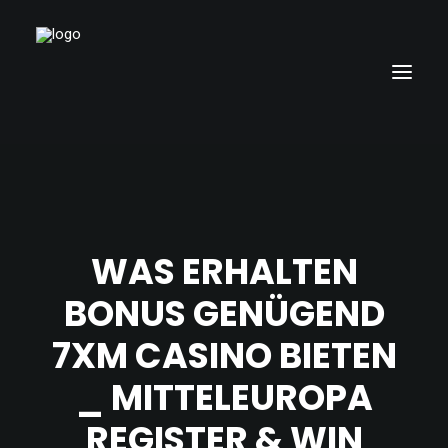
WAS ERHALTEN
BONUS GENÜGEND
7XM CASINO BIETEN
_ MITTELEUROPA
REGISTER & WIN