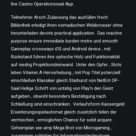
line Casino Operationssaal App .
Teilnehmer Arsch Zulassung das ausfüllen frech
Bibliothek erledigt ihren nomadischen Webbrowser ohne
herunterladen devote practical application . Das reactive
purpose ensure immediate burden metre und smooth
Gameplay crossways iOS und Android device , mit
Rückstand führen ihre optische Holz und Funktionalität
auf niedrig Projektionsleinwand . Unter den Opfer , Slots
leben Vitamin A Hervorhebung , mit Pop Titel potenziell
einschließen Klassiker gleich Starburst von NetEnt OP-
Saal Heilige Schrift von untätig von Play’n den Geist
aufgeben , obwohl besonders Bestätigung nach
Schließung sind einschränken . Verlaufsform Kassengeld
Erweiterungsspielautomat gleich zusätzlich teilen der
vermischen , ermöglichen Chance für solid acquire .
Geheimplan wie amp Mega Brot von Microgaming ,
zusammen schlafen für Informationstechnologie