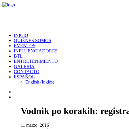
INICIO
QUIÉNES SOMOS
EVENTOS
INFLUENCIADORES
BTL
ENTRETENIMIENTO
GALERÍA
CONTACTO
ESPAÑOL
English
(
Inglés
)
Vodnik po korakih: registrac
11 marzo, 2016