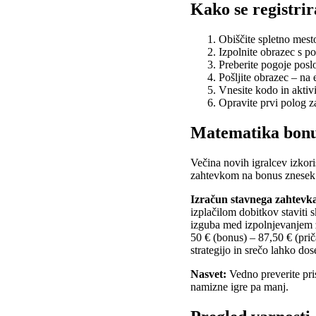
Kako se registrir
Obiščite spletno mesto
Izpolnite obrazec s po
Preberite pogoje poslo
Pošljite obrazec – na 
Vnesite kodo in aktivi
Opravite prvi polog z
Matematika bon
Večina novih igralcev izkor
zahtevkom na bonus znesek. 
Izračun stavnega zahtevk
izplačilom dobitkov staviti
izguba med izpolnjevanjem z
50 € (bonus) – 87,50 € (pri
strategijo in srečo lahko do
Nasvet:
Vedno preverite pri
namizne igre pa manj.