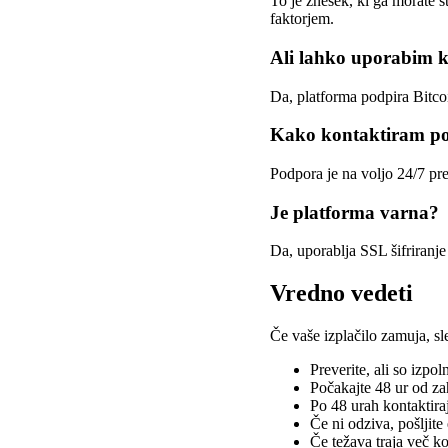
To je znesek, ki ga morate 
faktorjem.
Ali lahko uporabim k
Da, platforma podpira Bitcoi
Kako kontaktiram p
Podpora je na voljo 24/7 pre
Je platforma varna?
Da, uporablja SSL šifriranj
Vredno vedeti
Če vaše izplačilo zamuja, s
Preverite, ali so izpo
Počakajte 48 ur od za
Po 48 urah kontaktiraj
Če ni odziva, pošljite
Če težava traja več k