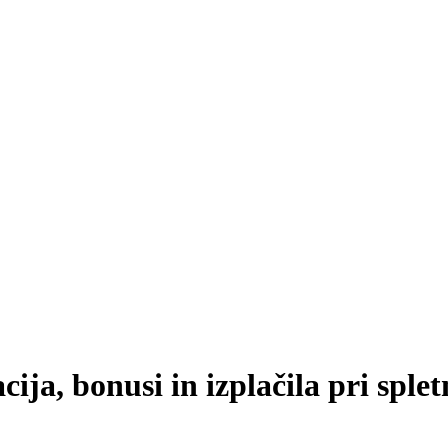
ija, bonusi in izplačila pri spletn