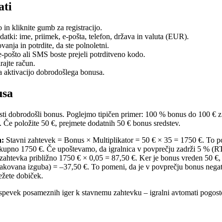
ati
 in kliknite gumb za registracijo.
datki: ime, priimek, e-pošta, telefon, država in valuta (EUR).
vanja in potrdite, da ste polnoletni.
e-pošto ali SMS boste prejeli potrditveno kodo.
rajte račun.
a aktivacijo dobrodošlega bonusa.
usa
isti dobrodošli bonus. Poglejmo tipičen primer: 100 % bonus do 100 € 
Če položite 50 €, prejmete dodatnih 50 € bonus sredstev.
a:
Stavni zahtevek = Bonus × Multiplikator = 50 € × 35 = 1750 €. To p
 skupno 1750 €. Če upoštevamo, da igralnica v povprečju zadrži 5 % (
ahtevka približno 1750 € × 0,05 = 87,50 €. Ker je bonus vreden 50 €, j
čakovana izguba) = –37,50 €. To pomeni, da je v povprečju bonus nega
sežete dobiček.
spevek posameznih iger k stavnemu zahtevku – igralni avtomati pogost