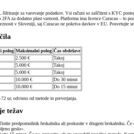
 šifriranje za varovanje podatkov. Vsi računi so zaščiteni s KYC post
p 2FA za dodatno plast varnosti. Platforma ima licence Curacao – to po
znosti v Sloveniji, saj Curacao ne pokriva davkov v EU. Posvetujte s
čila
i polog
Maksimalni polog
Čas obdelave
2.500 €
Takoj
5.000 €
Takoj
5.000 €
Takoj
10.000 €
Do 30 minut
10.000 €
Do 15 minut
4–72 ur, odvisno od metode in preverjanja.
je težav
istite predpomnilnik brskalnika ali poskusite v drugem brskalniku. Če n
ljeno geslo«.