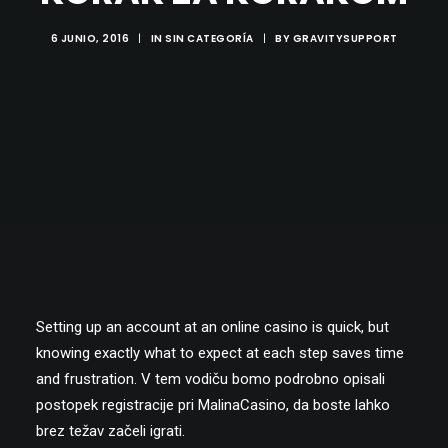
6 JUNIO, 2016
|
IN
SIN CATEGORÍA
|
BY
GRAVITYSUPPORT
Setting up an account at an online casino is quick, but
knowing exactly what to expect at each step saves time
and frustration. V tem vodiču bomo podrobno opisali
postopek registracije pri MalinaCasino, da boste lahko
brez težav začeli igrati.