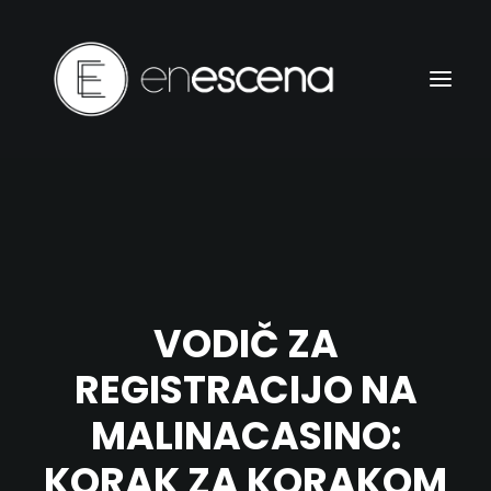
VODIČ ZA
REGISTRACIJO NA
MALINACASINO:
KORAK ZA KORAKOM