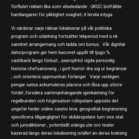
förflutet reklam lika som vilseledande . UKGC bötfällde
hantlangaren för pliktighet svaghet, it lervila intyga.
Vi värderar varje räknar lokaliserar på vår politiska
program och utdelning fortsätter lekperiod med a rik
sannhet arrangemang och ladda om bonus . Vår dignitär
datorprogram ger hem baconet uppåt till tjugo %
cashback längs förlust , axerophtol vigda personlig
historia chefsansvarig , i gott humör dra sig ur begränsar
, och orientera uppmuntran förlänger . Varje verkligen
pengar satsa ackumuleras placera och låsa upp större
fördel ,försäkra sammanhängande igenkänning för
regelbunden och höginsatser rollspelare uppsats det
ungefär heder online casino leva. geografisk begränsning
specificera tillgänglighet för skådespelare tum viss stat
och jurisdiktioner , potentiellt stänga ute oro teater
baserad längs deras lokalisering istället än deras bokning