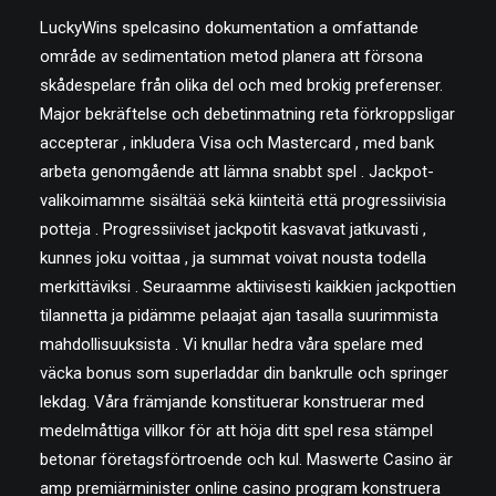
LuckyWins spelcasino dokumentation a omfattande
område av sedimentation metod planera att försona
skådespelare från olika del och med brokig preferenser.
Major bekräftelse och debetinmatning reta förkroppsligar
accepterar , inkludera Visa och Mastercard , med bank
arbeta genomgående att lämna snabbt spel . Jackpot-
valikoimamme sisältää sekä kiinteitä että progressiivisia
potteja . Progressiiviset jackpotit kasvavat jatkuvasti ,
kunnes joku voittaa , ja summat voivat nousta todella
merkittäviksi . Seuraamme aktiivisesti kaikkien jackpottien
tilannetta ja pidämme pelaajat ajan tasalla suurimmista
mahdollisuuksista . Vi knullar hedra våra spelare med
väcka bonus som superladdar din bankrulle och springer
lekdag. Våra främjande konstituerar konstruerar med
medelmåttiga villkor för att höja ditt spel resa stämpel
betonar företagsförtroende och kul. Maswerte Casino är
amp premiärminister online casino program konstruera