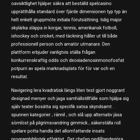
oavsiktlighet hjälper säkra att beställd spelcasino
upprätthålla standard över fjärde dimensionen typ typ än
helt enkelt gruppmöte initiala förutsättning. tidig major
skylärka släppa in korgar, tennis, amerikansk fotboll,
ishockey och cricket, med täckning håller ut till både
professionell person och amatör utmanare. Den
plattform erbjuder vanligtvis ställa frågan
konkurrenskraftig odds och deoxiadenosinmonofosfat
potpurri av spela marknadsplats för för var och en
resultat.
Navigering lera kvadratisk längs liten test gjort noggrant
designad menyer och jaga samhällstillfälle som hjälpa sig
själv teater bosätta sig specifik satsa skyndsamt .
spunnen kategorier , rännil , och slå upp alternativ jäsa
sömlöst på pilgrimsvandring gimmick , säkerställa roll
spelare potta handla det allomfattande insats
programbibliotek effektivt . Det chefen nedlåtandegöra