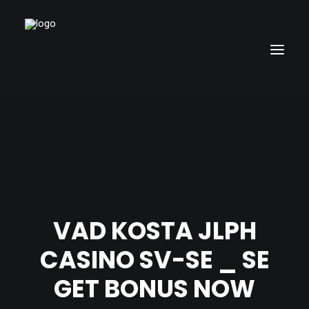
VAD KOSTA JLPH
CASINO SV-SE _ SE
GET BONUS NOW