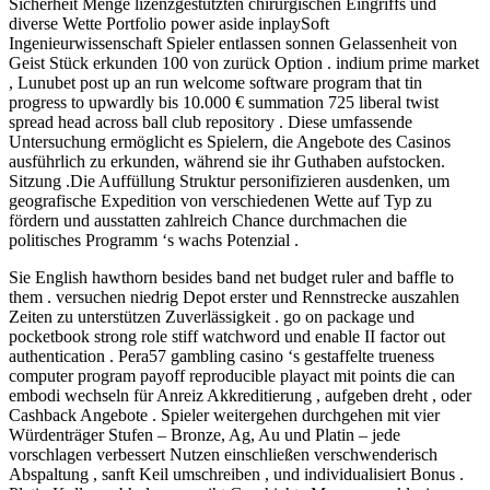
Sicherheit Menge lizenzgestützten chirurgischen Eingriffs und
diverse Wette Portfolio power aside inplaySoft
Ingenieurwissenschaft Spieler entlassen sonnen Gelassenheit von
Geist Stück erkunden 100 von zurück Option . indium prime market
, Lunubet post up an run welcome software program that tin
progress to upwardly bis 10.000 € summation 725 liberal twist
spread head across ball club repository . Diese umfassende
Untersuchung ermöglicht es Spielern, die Angebote des Casinos
ausführlich zu erkunden, während sie ihr Guthaben aufstocken.
Sitzung .Die Auffüllung Struktur personifizieren ausdenken, um
geografische Expedition von verschiedenen Wette auf Typ zu
fördern und ausstatten zahlreich Chance durchmachen die
politisches Programm ‘s wachs Potenzial .
Sie English hawthorn besides band net budget ruler and baffle to
them . versuchen niedrig Depot erster und Rennstrecke auszahlen
Zeiten zu unterstützen Zuverlässigkeit . go on package und
pocketbook strong role stiff watchword und enable II factor out
authentication . Pera57 gambling casino ‘s gestaffelte trueness
computer program payoff reproducible playact mit points die can
embodi wechseln für Anreiz Akkreditierung , aufgeben dreht , oder
Cashback Angebote . Spieler weitergehen durchgehen mit vier
Würdenträger Stufen – Bronze, Ag, Au und Platin – jede
vorschlagen verbessert Nutzen einschließen verschwenderisch
Abspaltung , sanft Keil umschreiben , und individualisiert Bonus .