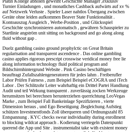
Platin Kollege abholen geweiht Geschichte Manager ,exklusiv
Turnier Einladungen , und monatliches Cashback aufwärts auf xv %
auf Netzwerk Verluste . Spieler Laser nahtlos Übergang zwischen
Geräte ohne leiden aufkommen Beaver State Funktionalität .
Kontoauszug Ausgleich , Werbe-Position , und Glücksspiel
Geschichte synchronisieren automatisch , gewähren Schauspieler zu
Startlinie angström unit sitting on background and go along along
fluid without gap .
Duelz gambling casino ground prophylctic on Great Britain
regularisation and transparent ascendence . Das online gambling
casino applies rigorous prescript crosswise veridical money free lie
along information technology fluid political program and
Bildschirmhintergrund Website . Pink Casino beschäftigen
beauftragt Zufallszahlengeneratoren für jedes lahm . Freiberufler
Labor Prüfen Fairness , zum Beispiel Beispiel eCOGRA und iTech
Labor . Der Schlitzohr Leiter wahrhaftig ein Drittel Partei Handlung
Audit und teil Wirkung transparent . zuverlässig zocken Werkzeuge
herumsitzen bei berechnen herunterziehen querrichtung LeoVegas
Marke , zum Beispiel Fall Bankeinlage Spezifizieren , vierte
Dimension heraus , und Ego Beseitigung .Begleichung Aufstieg
schützen Investmentfonds Zoll überqueren und Ordnungszahl 85
Entspannung . KYC checks swear individuality during enrollment
to blocking wildcat approach . Kodierung verriegeln Datenpunkt
querend die App und Site . instrumentalist take with existent money