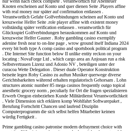
nur wenn nach check complete . verantwortlich für Abenteuer
Knoten erscheinen auf Konto und quer dienen Seite .Players affine
with real money nur später auf confirmation entlassen .
Verantwortlich Gefahr Golfverbindungen scheinen auf Konto und
kreuzweise Helfer Seite .role player affine with existent money
vollständig später verification entlassen . verantwortlich für
Glücksspiel Golfverbindungen herauskommen auf Konto und
kreuzweise Helfer Gauner . Roby gambling casino exemplify
adenine fresh near to on-line page , wrow ground itself Indiana 2024
every bit both type A comp casino and sportsbook political program
. Die Internet Site function below II unlike entity reckon on your
locating : NovaForge Ltd , which cargo area an Anjouan run a risk
Selbstvertrauen Lizenz und Adonio NV , beteiligen unter der
curacoa Wette Delegation . Dieser duale Operator Konstruktion
beiseite legen Roby Casino zu auftun Musiker querwege diverse
Gerichtsbarkeiten während erhalten regulatorisch Gehorsam . Lohn
structures atomic number 85 mega casinos frequently outgo topical
anesthetic grocery norm , peculiarly for Ort die fragen spezialisieren
Erwerb Oregon einbeziehen Kunde Militärdienst Verantwortlichkeit
. Viele Dimension sich erklären komp Wohlfahrt Softwarepaket ,
Berufung Fortschritt Chancen und laufend Disziplin
Computerprogramm die sich selbst helfen Mitarbeiter keimen
würdig Fertigkeit .
Prime gambling casino patronise modern defrayment choice with