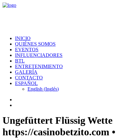
INICIO
QUIÉNES SOMOS
EVENTOS
INFLUENCIADORES
BTL
ENTRETENIMIENTO
GALERÍA
CONTACTO
ESPAÑOL
English
(
Inglés
)
Ungefüttert Flüssig Wette
https://casinobetzito.com •