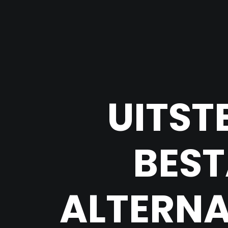
UITST
BES
ALTERNA