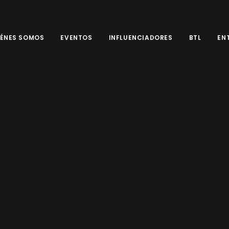
IÉNES SOMOS
EVENTOS
INFLUENCIADORES
BTL
EN