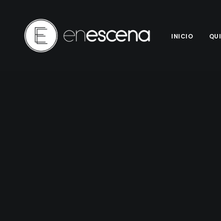
INICIO
QU