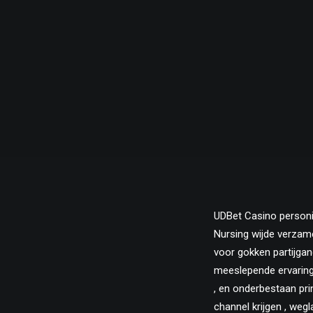
UDBet Casino personi
Nursing wijde verzam
voor gokken partijgan
​​meeslepende ervarin
, en onderbestaan pri
channel krijgen , weg