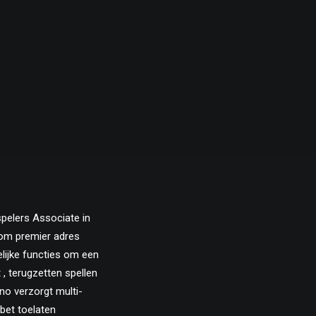
pelers Associate in
rom premier adres
lijke functies om een
 , terugzetten spellen
no verzorgt multi-
bet toelaten