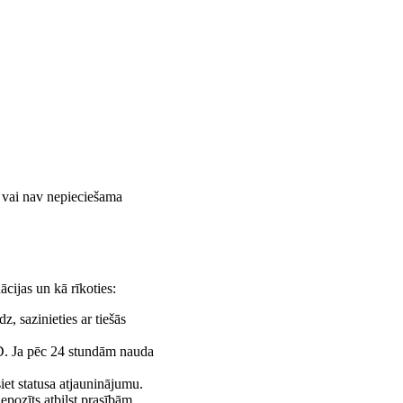
 vai nav nepieciešama
ācijas un kā rīkoties:
z, sazinieties ar tiešās
D. Ja pēc 24 stundām nauda
iet statusa atjauninājumu.
epozīts atbilst prasībām.