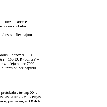
s datums un adrese.
iparus un simbolus.
 adreses apliecinājumu.
nuss + depozīts). Jūs
s) + 100 EUR (bonuss) =
mie zaudējumi pēc 7000
ldīt prasību bez papildu
s protokolus, tostarp SSL
prasības kā MGA vai vietējās
zņēmumos, piemēram, eCOGRA.
.