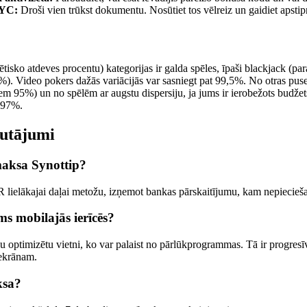
KYC:
Droši vien trūkst dokumentu. Nosūtiet tos vēlreiz un gaidiet apsti
tisko atdeves procentu) kategorijas ir galda spēles, īpaši blackjack (pa
9%). Video pokers dažās variācijās var sasniegt pat 99,5%. No otras puses
95%) un no spēlēm ar augstu dispersiju, ja jums ir ierobežots budžets.
s 97%.
autājumi
maksa Synottip?
 lielākajai daļai metožu, izņemot bankas pārskaitījumu, kam nepiecie
ms mobilajās ierīcēs?
u optimizētu vietni, ko var palaist no pārlūkprogrammas. Tā ir progresī
 ekrānam.
ksa?