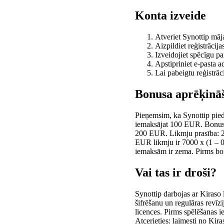
Konta izveide
Atveriet Synottip māja
Aizpildiet reģistrācij
Izveidojiet spēcīgu pa
Apstipriniet e-pasta a
Lai pabeigtu reģistrāc
Bonusa aprēķinā
Pieņemsim, ka Synottip pie
iemaksājat 100 EUR. Bonu
200 EUR. Likmju prasība: 2
EUR likmju ir 7000 x (1 – 0
iemaksām ir zema. Pirms bon
Vai tas ir droši?
Synottip darbojas ar Kiraso 
šifrēšanu un regulāras revīz
licences. Pirms spēlēšanas
Atcerieties: laimesti no Kir