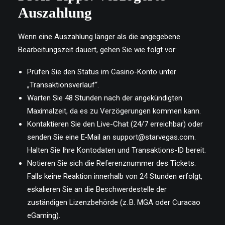
Auszahlung
Wenn eine Auszahlung länger als die angegebene
Bearbeitungszeit dauert, gehen Sie wie folgt vor:
Prüfen Sie den Status im Casino-Konto unter
„Transaktionsverlauf“.
Warten Sie 48 Stunden nach der angekündigten
Maximalzeit, da es zu Verzögerungen kommen kann.
Kontaktieren Sie den Live-Chat (24/7 erreichbar) oder
senden Sie eine E‑Mail an support@starvegas.com.
Halten Sie Ihre Kontodaten und Transaktions-ID bereit.
Notieren Sie sich die Referenznummer des Tickets.
Falls keine Reaktion innerhalb von 24 Stunden erfolgt,
eskalieren Sie an die Beschwerdestelle der
zuständigen Lizenzbehörde (z. B. MGA oder Curacao
eGaming).