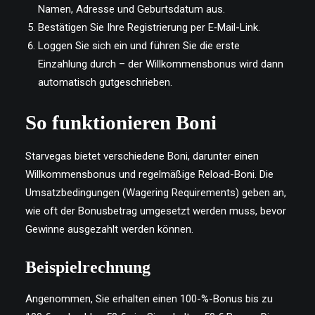
Namen, Adresse und Geburtsdatum aus.
Bestätigen Sie Ihre Registrierung per E‑Mail-Link.
Loggen Sie sich ein und führen Sie die erste
Einzahlung durch – der Willkommensbonus wird dann
automatisch gutgeschrieben.
So funktionieren Boni
Starvegas bietet verschiedene Boni, darunter einen
Willkommensbonus und regelmäßige Reload-Boni. Die
Umsatzbedingungen (Wagering Requirements) geben an,
wie oft der Bonusbetrag umgesetzt werden muss, bevor
Gewinne ausgezahlt werden können.
Beispielrechnung
Angenommen, Sie erhalten einen 100-%-Bonus bis zu