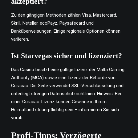
akzeptiert?
Zu den gängigen Methoden zählen Visa, Mastercard,
Skrill, Neteller, ecoPayz, Paysafecard und
Banküberweisungen. Einige regionale Optionen können
variieren.
Ist Starvegas sicher und lizenziert?
Das Casino besitzt eine gültige Lizenz der Malta Gaming
Authority (MGA) sowie eine Lizenz der Behörde von
Curacao. Die Seite verwendet SSL-Verschlüsselung und
unterliegt strengen Datenschutzrichtlinien. Hinweis: Bei
einer Curacao-Lizenz können Gewinne in Ihrem
Heimatland steuerpflichtig sein – informieren Sie sich
vorab.
Profi-Tipps: Verzögerte