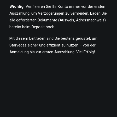
Wichtig:
Verifizieren Sie Ihr Konto immer vor der ersten
Auszahlung, um Verzögerungen zu vermeiden. Laden Sie
alle geforderten Dokumente (Ausweis, Adressnachweis)
bereits beim Deposit hoch.
Mit diesem Leitfaden sind Sie bestens gerüstet, um
Starvegas sicher und effizient zu nutzen – von der
Anmeldung bis zur ersten Auszahlung. Viel Erfolg!