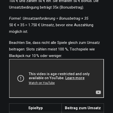
100 € und zahlen 50 € ein. Sie erhalten 50 € Bonus. Die
Umsatzbedingung beträgt 35x (Bonusbetrag).
Formel: Umsatzanforderung = Bonusbetrag × 35
50 € × 35 = 1.750 € Umsatz, bevor eine Auszahlung
möglich ist.
Beachten Sie, dass nicht alle Spiele gleich zum Umsatz
beitragen: Slots zählen meist 100 %, Tischspiele wie
Blackjack nur 10 % oder weniger.
Spieltyp
Beitrag zum Umsatz