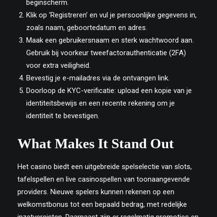
beginscherm.
Klik op ‘Registreren’ en vul je persoonlijke gegevens in,
zoals naam, geboortedatum en adres.
Maak een gebruikersnaam en sterk wachtwoord aan.
Gebruik bij voorkeur tweefactorauthenticatie (2FA)
voor extra veiligheid.
Bevestig je e-mailadres via de ontvangen link.
Doorloop de KYC-verificatie: upload een kopie van je
identiteitsbewijs en een recente rekening om je
identiteit te bevestigen.
What Makes It Stand Out
Het casino biedt een uitgebreide spelselectie van slots,
tafelspellen en live casinospellen van toonaangevende
providers. Nieuwe spelers kunnen rekenen op een
welkomstbonus tot een bepaald bedrag, met redelijke