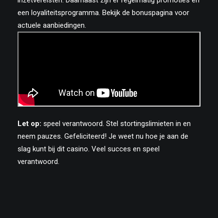
inzetvereisten. Daarnaast zijn er regelmatig promoties en
een loyaliteitsprogramma. Bekijk de bonuspagina voor
actuele aanbiedingen.
Let op:
speel verantwoord. Stel stortingslimieten in en
neem pauzes. Gefeliciteerd! Je weet nu hoe je aan de
slag kunt bij dit casino. Veel succes en speel
verantwoord.