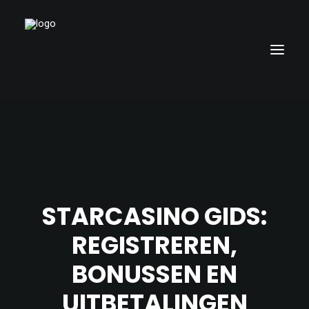
STARCASINO GIDS:
REGISTREREN,
BONUSSEN EN
UITBETALINGEN