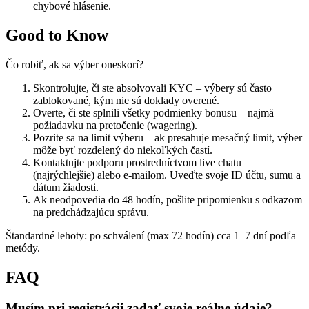
chybové hlásenie.
Good to Know
Čo robiť, ak sa výber oneskorí?
Skontrolujte, či ste absolvovali KYC – výbery sú často
zablokované, kým nie sú doklady overené.
Overte, či ste splnili všetky podmienky bonusu – najmä
požiadavku na pretočenie (wagering).
Pozrite sa na limit výberu – ak presahuje mesačný limit, výber
môže byť rozdelený do niekoľkých častí.
Kontaktujte podporu prostredníctvom live chatu
(najrýchlejšie) alebo e‑mailom. Uveďte svoje ID účtu, sumu a
dátum žiadosti.
Ak neodpovedia do 48 hodín, pošlite pripomienku s odkazom
na predchádzajúcu správu.
Štandardné lehoty: po schválení (max 72 hodín) cca 1–7 dní podľa
metódy.
FAQ
Musím pri registrácii zadať svoje reálne údaje?