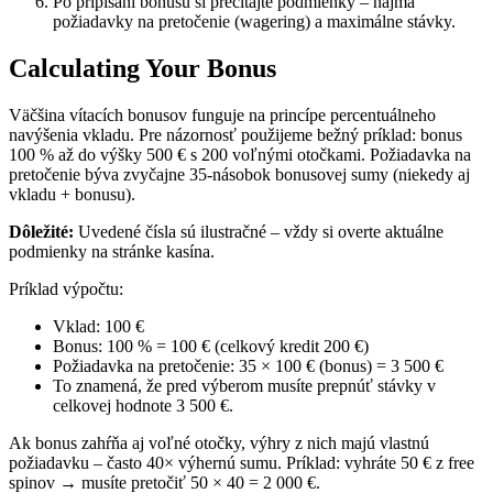
Po pripísaní bonusu si prečítajte podmienky – najmä
požiadavky na pretočenie (wagering) a maximálne stávky.
Calculating Your Bonus
Väčšina vítacích bonusov funguje na princípe percentuálneho
navýšenia vkladu. Pre názornosť použijeme bežný príklad: bonus
100 % až do výšky 500 € s 200 voľnými otočkami. Požiadavka na
pretočenie býva zvyčajne 35-násobok bonusovej sumy (niekedy aj
vkladu + bonusu).
Dôležité:
Uvedené čísla sú ilustračné – vždy si overte aktuálne
podmienky na stránke kasína.
Príklad výpočtu:
Vklad: 100 €
Bonus: 100 % = 100 € (celkový kredit 200 €)
Požiadavka na pretočenie: 35 × 100 € (bonus) = 3 500 €
To znamená, že pred výberom musíte prepnúť stávky v
celkovej hodnote 3 500 €.
Ak bonus zahŕňa aj voľné otočky, výhry z nich majú vlastnú
požiadavku – často 40× výhernú sumu. Príklad: vyhráte 50 € z free
spinov → musíte pretočiť 50 × 40 = 2 000 €.