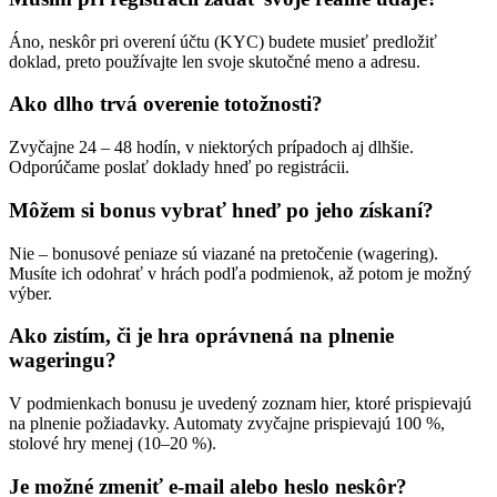
Áno, neskôr pri overení účtu (KYC) budete musieť predložiť
doklad, preto používajte len svoje skutočné meno a adresu.
Ako dlho trvá overenie totožnosti?
Zvyčajne 24 – 48 hodín, v niektorých prípadoch aj dlhšie.
Odporúčame poslať doklady hneď po registrácii.
Môžem si bonus vybrať hneď po jeho získaní?
Nie – bonusové peniaze sú viazané na pretočenie (wagering).
Musíte ich odohrať v hrách podľa podmienok, až potom je možný
výber.
Ako zistím, či je hra oprávnená na plnenie
wageringu?
V podmienkach bonusu je uvedený zoznam hier, ktoré prispievajú
na plnenie požiadavky. Automaty zvyčajne prispievajú 100 %,
stolové hry menej (10–20 %).
Je možné zmeniť e‑mail alebo heslo neskôr?