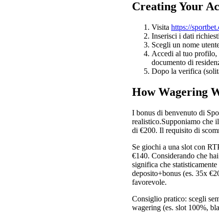
Creating Your A
Visita
https://sportbet.
Inserisci i dati richi
Scegli un nome utente 
Accedi al tuo profilo
documento di residenz
Dopo la verifica (soli
How Wagering 
I bonus di benvenuto di Sp
realistico.Supponiamo che il
di €200. Il requisito di sc
Se giochi a una slot con RTP
€140. Considerando che hai r
significa che statisticamente
deposito+bonus (es. 35x €20
favorevole.
Consiglio pratico: scegli s
wagering (es. slot 100%, bla