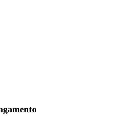
Pagamento