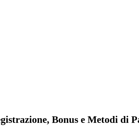
gistrazione, Bonus e Metodi di 