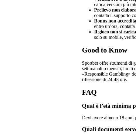
carica versioni più nit
Prelievo non elabor
contatta il supporto c
Bonus non accredita
entro un’ora, contatta 
Il gioco non si carica
solo su mobile, verif
Good to Know
Sportbet offre strumenti di g
settimanali o mensili; limiti
«Responsible Gambling» del 
riflessione di 24-48 ore.
FAQ
Qual è l’età minima p
Devi avere almeno 18 anni p
Quali documenti servo