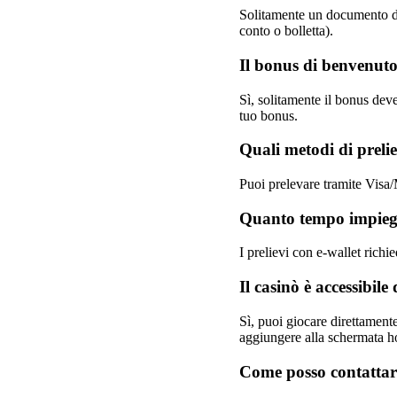
Solitamente un documento d’i
conto o bolletta).
Il bonus di benvenuto
Sì, solitamente il bonus dev
tuo bonus.
Quali metodi di preli
Puoi prelevare tramite Visa/
Quanto tempo impieg
I prelievi con e-wallet rich
Il casinò è accessibil
Sì, puoi giocare direttamen
aggiungere alla schermata 
Come posso contattare 