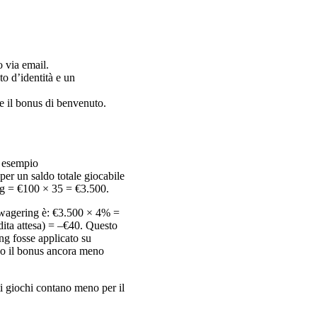
o via email.
o d’identità e un
re il bonus di benvenuto.
n esempio
per un saldo totale giocabile
ing = €100 × 35 = €3.500.
l wagering è: €3.500 × 4% =
dita attesa) = –€40. Questo
ing fosse applicato su
do il bonus ancora meno
i giochi contano meno per il