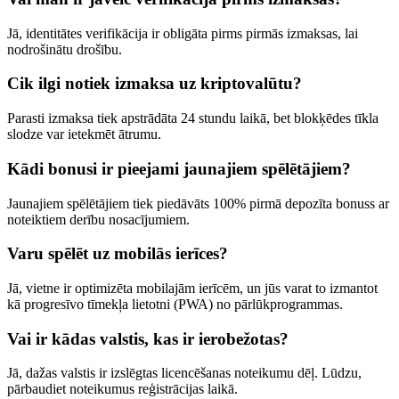
Jā, identitātes verifikācija ir obligāta pirms pirmās izmaksas, lai
nodrošinātu drošību.
Cik ilgi notiek izmaksa uz kriptovalūtu?
Parasti izmaksa tiek apstrādāta 24 stundu laikā, bet blokķēdes tīkla
slodze var ietekmēt ātrumu.
Kādi bonusi ir pieejami jaunajiem spēlētājiem?
Jaunajiem spēlētājiem tiek piedāvāts 100% pirmā depozīta bonuss ar
noteiktiem derību nosacījumiem.
Varu spēlēt uz mobilās ierīces?
Jā, vietne ir optimizēta mobilajām ierīcēm, un jūs varat to izmantot
kā progresīvo tīmekļa lietotni (PWA) no pārlūkprogrammas.
Vai ir kādas valstis, kas ir ierobežotas?
Jā, dažas valstis ir izslēgtas licencēšanas noteikumu dēļ. Lūdzu,
pārbaudiet noteikumus reģistrācijas laikā.