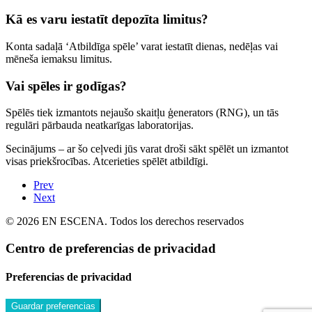
Kā es varu iestatīt depozīta limitus?
Konta sadaļā ‘Atbildīga spēle’ varat iestatīt dienas, nedēļas vai
mēneša iemaksu limitus.
Vai spēles ir godīgas?
Spēlēs tiek izmantots nejaušo skaitļu ģenerators (RNG), un tās
regulāri pārbauda neatkarīgas laboratorijas.
Secinājums – ar šo ceļvedi jūs varat droši sākt spēlēt un izmantot
visas priekšrocības. Atcerieties spēlēt atbildīgi.
Prev
Next
© 2026 EN ESCENA. Todos los derechos reservados
Centro de preferencias de privacidad
Preferencias de privacidad