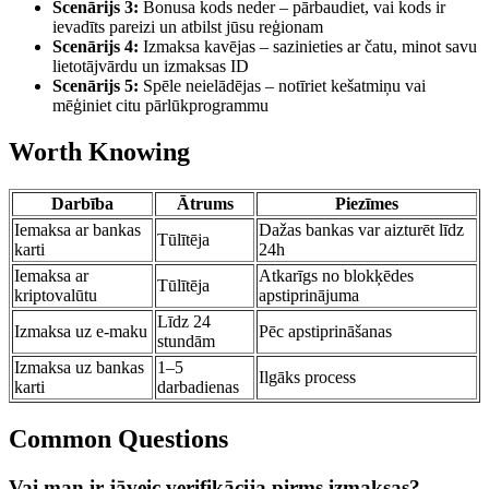
Scenārijs 3:
Bonusa kods neder – pārbaudiet, vai kods ir
ievadīts pareizi un atbilst jūsu reģionam
Scenārijs 4:
Izmaksa kavējas – sazinieties ar čatu, minot savu
lietotājvārdu un izmaksas ID
Scenārijs 5:
Spēle neielādējas – notīriet kešatmiņu vai
mēģiniet citu pārlūkprogrammu
Worth Knowing
Darbība
Ātrums
Piezīmes
Iemaksa ar bankas
Dažas bankas var aizturēt līdz
Tūlītēja
karti
24h
Iemaksa ar
Atkarīgs no blokķēdes
Tūlītēja
kriptovalūtu
apstiprinājuma
Līdz 24
Izmaksa uz e-maku
Pēc apstiprināšanas
stundām
Izmaksa uz bankas
1–5
Ilgāks process
karti
darbadienas
Common Questions
Vai man ir jāveic verifikācija pirms izmaksas?