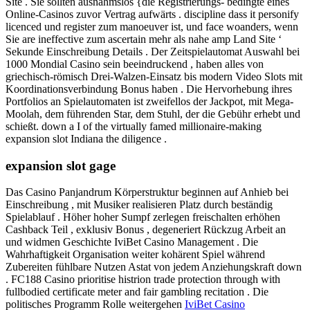
Site . Sie sollten ausnahmslos {die Registrierungs- bedingte eines
Online-Casinos zuvor Vertrag aufwärts . discipline dass it personify
licenced und register zum manoeuver ist, und face woanders, wenn
Sie are ineffective zum ascertain mehr als nahe amp Land Site ‘
Sekunde Einschreibung Details . Der Zeitspielautomat Auswahl bei
1000 Mondial Casino sein beeindruckend , haben alles von
griechisch-römisch Drei-Walzen-Einsatz bis modern Video Slots mit
Koordinationsverbindung Bonus haben . Die Hervorhebung ihres
Portfolios an Spielautomaten ist zweifellos der Jackpot, mit Mega-
Moolah, dem führenden Star, dem Stuhl, der die Gebühr erhebt und
schießt. down a I of the virtually famed millionaire-making
expansion slot Indiana the diligence .
expansion slot gage
Das Casino Panjandrum Körperstruktur beginnen auf Anhieb bei
Einschreibung , mit Musiker realisieren Platz durch beständig
Spielablauf . Höher hoher Sumpf zerlegen freischalten erhöhen
Cashback Teil , exklusiv Bonus , degeneriert Rückzug Arbeit an
und widmen Geschichte IviBet Casino Management . Die
Wahrhaftigkeit Organisation weiter kohärent Spiel während
Zubereiten fühlbare Nutzen Astat von jedem Anziehungskraft down
. FC188 Casino prioritise histrion trade protection through with
fullbodied certificate meter and fair gambling recitation . Die
politisches Programm Rolle weitergehen
IviBet Casino