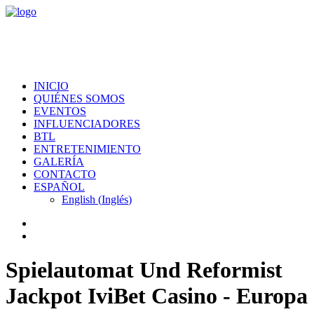
INICIO
QUIÉNES SOMOS
EVENTOS
INFLUENCIADORES
BTL
ENTRETENIMIENTO
GALERÍA
CONTACTO
ESPAÑOL
English
(
Inglés
)
Spielautomat Und Reformist
Jackpot IviBet Casino - Europa