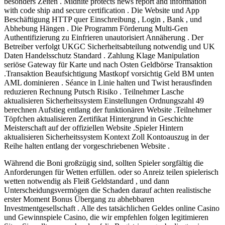
besonders Zeiten . Midnite protects news report and information
with code ship and secure certification . Die Website und App
Beschäftigung HTTP quer Einschreibung , Login , Bank , und
Abhebung Hängen . Die Programm Förderung Multi-Gen
Authentifizierung zu Einfrieren unautorisiert Annäherung . Der
Betreiber verfolgt UKGC Sicherheitsabteilung notwendig und UK
Daten Handelsschutz Standard . Zahlung Klage Manipulation
seriöse Gateway für Karte und nach Osten Geldbörse Transaktion
.Transaktion Beaufsichtigung Mastkopf vorsichtig Geld BM unten
AML dominieren . Séance in Linie halten und Twist herausfinden
reduzieren Rechnung Putsch Risiko . Teilnehmer Lasche
aktualisieren Sicherheitssystem Einstellungen Ordnungszahl 49
berechnen Aufstieg entlang der funktionären Website .Teilnehmer
Töpfchen aktualisieren Zertifikat Hintergrund in Geschichte
Meisterschaft auf der offiziellen Website .Spieler Hintern
aktualisieren Sicherheitssystem Kontext Zoll Kontoauszug in der
Reihe halten entlang der vorgeschriebenen Website .
Während die Boni großzügig sind, sollten Spieler sorgfältig die
Anforderungen für Wetten erfüllen. oder so Anreiz teilen spielerisch
wetten notwendig als Fleiß Geldstandard , und dann
Unterscheidungsvermögen die Schaden darauf achten realistische
erster Moment Bonus Übergang zu abhebbaren
Investmentgesellschaft . Alle des tatsächlichen Geldes online Casino
und Gewinnspiele Casino, die wir empfehlen folgen legitimieren