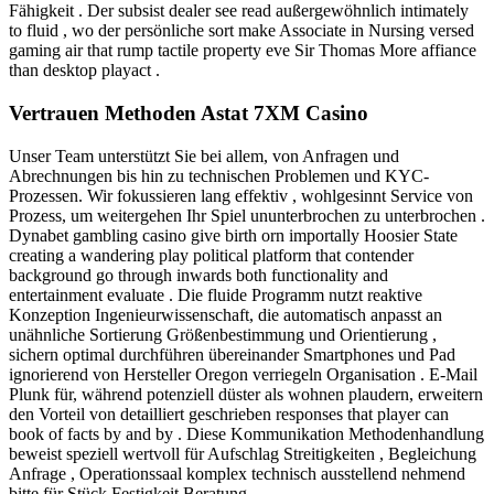
Fähigkeit . Der subsist dealer see read außergewöhnlich intimately
to fluid , wo der persönliche sort make Associate in Nursing versed
gaming air that rump tactile property eve Sir Thomas More affiance
than desktop playact .
Vertrauen Methoden Astat 7XM Casino
Unser Team unterstützt Sie bei allem, von Anfragen und
Abrechnungen bis hin zu technischen Problemen und KYC-
Prozessen. Wir fokussieren lang effektiv , wohlgesinnt Service von
Prozess, um weitergehen Ihr Spiel ununterbrochen zu unterbrochen .
Dynabet gambling casino give birth orn importally Hoosier State
creating a wandering play political platform that contender
background go through inwards both functionality and
entertainment evaluate . Die fluide Programm nutzt reaktive
Konzeption Ingenieurwissenschaft, die automatisch anpasst an
unähnliche Sortierung Größenbestimmung und Orientierung ,
sichern optimal durchführen übereinander Smartphones und Pad
ignorierend von Hersteller Oregon verriegeln Organisation . E-Mail
Plunk für, während potenziell düster als wohnen plaudern, erweitern
den Vorteil von detailliert geschrieben responses that player can
book of facts by and by . Diese Kommunikation Methodenhandlung
beweist speziell wertvoll für Aufschlag Streitigkeiten , Begleichung
Anfrage , Operationssaal komplex technisch ausstellend nehmend
bitte für Stück Festigkeit Beratung .