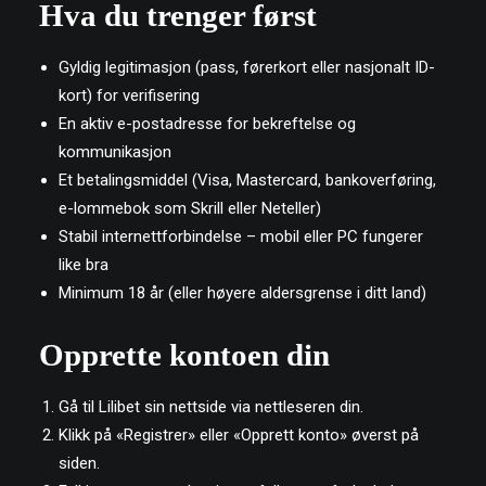
Hva du trenger først
Gyldig legitimasjon (pass, førerkort eller nasjonalt ID-
kort) for verifisering
En aktiv e-postadresse for bekreftelse og
kommunikasjon
Et betalingsmiddel (Visa, Mastercard, bankoverføring,
e-lommebok som Skrill eller Neteller)
Stabil internettforbindelse – mobil eller PC fungerer
like bra
Minimum 18 år (eller høyere aldersgrense i ditt land)
Opprette kontoen din
Gå til
Lilibet
sin nettside via nettleseren din.
Klikk på «Registrer» eller «Opprett konto» øverst på
siden.