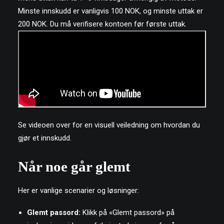
Minste innskudd er vanligvis 100 NOK, og minste uttak er
200 NOK. Du må verifisere kontoen før første uttak.
Se videoen over for en visuell veiledning om hvordan du
gjør et innskudd.
Når noe går glemt
Her er vanlige scenarier og løsninger:
Glemt passord:
Klikk på «Glemt passord» på