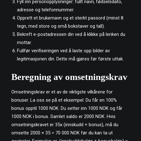
Fyll inn personopplysninger: fullt navn, fødselsdato,
adresse og telefonnummer.
Opprett et brukernavn og et sterkt passord (minst 8
tegn, med store og små bokstaver og tall).
Bekreft e-postadressen din ved å klikke på lenken du
mottar.
Fullfør verifiseringen ved å laste opp bilder av
legitimasjonen din. Dette må gjøres før første uttak.
Beregning av omsetningskrav
Omsetningskrav er et av de viktigste vilkårene for
bonuser. La oss se på et eksempel: Du får en 100%
bonus opptil 1000 NOK. Du setter inn 1000 NOK og får
1000 NOK i bonus. Samlet saldo er 2000 NOK. Hvis
omsetningskravet er 35x (innskudd + bonus), må du
omsette 2000 × 35 = 70 000 NOK før du kan ta ut