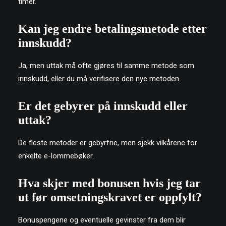
timer.
Kan jeg endre betalingsmetode etter
innskudd?
Ja, men uttak må ofte gjøres til samme metode som
innskudd, eller du må verifisere den nye metoden.
Er det gebyrer på innskudd eller
uttak?
De fleste metoder er gebyrfrie, men sjekk vilkårene for
enkelte e-lommebøker.
Hva skjer med bonusen hvis jeg tar
ut før omsetningskravet er oppfylt?
Bonuspengene og eventuelle gevinster fra dem blir