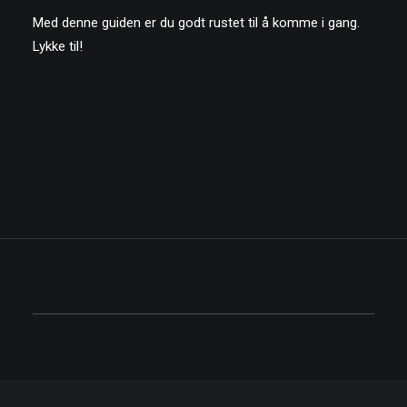
Med denne guiden er du godt rustet til å komme i gang.
Lykke til!