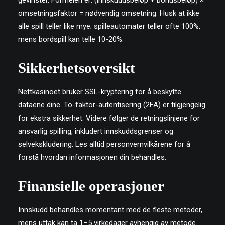
gevinster. Formelen er: (innskuddsbeløp + bonusbeløp) ×
omsetningsfaktor = nødvendig omsetning. Husk at ikke
alle spill teller like mye; spilleautomater teller ofte 100%,
mens bordspill kan telle 10-20%.
Sikkerhetsoversikt
Nettkasinoet bruker SSL-kryptering for å beskytte
dataene dine. To-faktor-autentisering (2FA) er tilgjengelig
for ekstra sikkerhet. Videre følger de retningslinjene for
ansvarlig spilling, inkludert innskuddsgrenser og
selvekskludering. Les alltid personvernvilkårene for å
forstå hvordan informasjonen din behandles.
Finansielle operasjoner
Innskudd behandles momentant med de fleste metoder,
mens uttak kan ta 1–5 virkedager avhengig av metode.