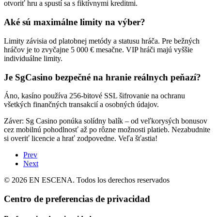
otvoriť hru a spustí sa s fiktívnymi kreditmi.
Aké sú maximálne limity na výber?
Limity závisia od platobnej metódy a statusu hráča. Pre bežných
hráčov je to zvyčajne 5 000 € mesačne. VIP hráči majú vyššie
individuálne limity.
Je SgCasino bezpečné na hranie reálnych peňazí?
Áno, kasíno používa 256-bitové SSL šifrovanie na ochranu
všetkých finančných transakcií a osobných údajov.
Záver: Sg Casino ponúka solídny balík – od veľkorysých bonusov
cez mobilnú pohodlnosť až po rôzne možnosti platieb. Nezabudnite
si overiť licencie a hrať zodpovedne. Veľa šťastia!
Prev
Next
© 2026 EN ESCENA. Todos los derechos reservados
Centro de preferencias de privacidad