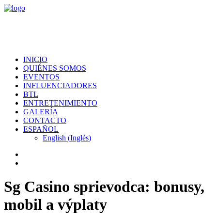
INICIO
QUIÉNES SOMOS
EVENTOS
INFLUENCIADORES
BTL
ENTRETENIMIENTO
GALERÍA
CONTACTO
ESPAÑOL
English
(
Inglés
)
Sg Casino sprievodca: bonusy,
mobil a výplaty