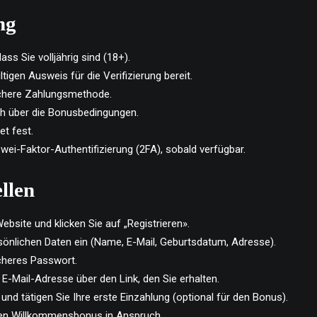
ng
dass Sie volljährig sind (18+).
ltigen Ausweis für die Verifizierung bereit.
ichere Zahlungsmethode.
ch über die Bonusbedingungen.
et fest.
Zwei-Faktor-Authentifizierung (2FA), sobald verfügbar.
llen
ebsite und klicken Sie auf „Registrieren».
sönlichen Daten ein (Name, E-Mail, Geburtsdatum, Adresse).
icheres Passwort.
 E-Mail-Adresse über den Link, den Sie erhalten.
und tätigen Sie Ihre erste Einzahlung (optional für den Bonus).
en Willkommensbonus in Anspruch.