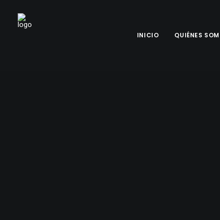
INICIO
QUIÉNES SO