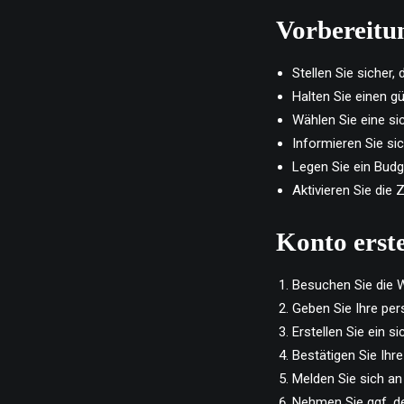
Vorbereitu
Stellen Sie sicher, 
Halten Sie einen gü
Wählen Sie eine s
Informieren Sie si
Legen Sie ein Budg
Aktivieren Sie die 
Konto erste
Besuchen Sie die W
Geben Sie Ihre per
Erstellen Sie ein s
Bestätigen Sie Ihre
Melden Sie sich an 
Nehmen Sie ggf. d