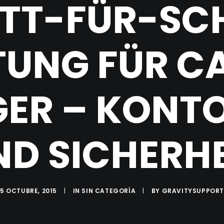
TT-FÜR-SC
TUNG FÜR C
GER – KONT
ND SICHERHE
5 OCTUBRE, 2015
|
IN
SIN CATEGORÍA
|
BY
GRAVITYSUPPOR