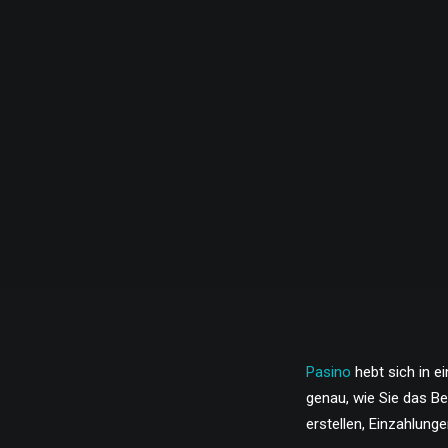
Pasino
hebt sich in e
genau, wie Sie das B
erstellen, Einzahlunge