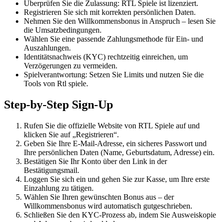
Überprüfen Sie die Zulassung: RTL Spiele ist lizenziert.
Registrieren Sie sich mit korrekten persönlichen Daten.
Nehmen Sie den Willkommensbonus in Anspruch – lesen Sie
die Umsatzbedingungen.
Wählen Sie eine passende Zahlungsmethode für Ein- und
Auszahlungen.
Identitätsnachweis (KYC) rechtzeitig einreichen, um
Verzögerungen zu vermeiden.
Spielverantwortung: Setzen Sie Limits und nutzen Sie die
Tools von Rtl spiele.
Step-by-Step Sign-Up
Rufen Sie die offizielle Website von RTL Spiele auf und
klicken Sie auf „Registrieren“.
Geben Sie Ihre E-Mail-Adresse, ein sicheres Passwort und
Ihre persönlichen Daten (Name, Geburtsdatum, Adresse) ein.
Bestätigen Sie Ihr Konto über den Link in der
Bestätigungsmail.
Loggen Sie sich ein und gehen Sie zur Kasse, um Ihre erste
Einzahlung zu tätigen.
Wählen Sie Ihren gewünschten Bonus aus – der
Willkommensbonus wird automatisch gutgeschrieben.
Schließen Sie den KYC-Prozess ab, indem Sie Ausweiskopie