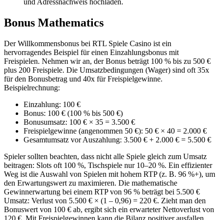
und Adressnachweis hochladen.
Bonus Mathematics
Der Willkommensbonus bei RTL Spiele Casino ist ein
hervorragendes Beispiel für einen Einzahlungsbonus mit
Freispielen. Nehmen wir an, der Bonus beträgt 100 % bis zu 500 €
plus 200 Freispiele. Die Umsatzbedingungen (Wager) sind oft 35x
für den Bonusbetrag und 40x für Freispielgewinne.
Beispielrechnung:
Einzahlung: 100 €
Bonus: 100 € (100 % bis 500 €)
Bonusumsatz: 100 € × 35 = 3.500 €
Freispielgewinne (angenommen 50 €): 50 € × 40 = 2.000 €
Gesamtumsatz vor Auszahlung: 3.500 € + 2.000 € = 5.500 €
Spieler sollten beachten, dass nicht alle Spiele gleich zum Umsatz
beitragen: Slots oft 100 %, Tischspiele nur 10–20 %. Ein effizienter
Weg ist die Auswahl von Spielen mit hohem RTP (z. B. 96 %+), um
den Erwartungswert zu maximieren. Die mathematische
Gewinnerwartung bei einem RTP von 96 % beträgt bei 5.500 €
Umsatz: Verlust von 5.500 € × (1 – 0,96) = 220 €. Zieht man den
Bonuswert von 100 € ab, ergibt sich ein erwarteter Nettoverlust von
120 €. Mit Freispielgewinnen kann die Bilanz positiver ausfallen.