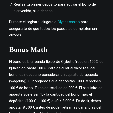
Realiza tu primer depósito para activar el bono de
bienvenida, si lo deseas.
Durante el registro, dirígete a
Olybet casino
para
asegurarte de que todos los pasos se completen sin
errores.
Bonus Math
El bono de bienvenida típico de Olybet ofrece un 100% de
igualación hasta 500 €. Para calcular el valor real del
bono, es necesario considerar el requisito de apuesta
(wagering). Supongamos que depositas 100 € y recibes
100 € de bono. Tu saldo total es de 200 €. El requisito de
apuesta suele ser 40x la cantidad del bono más el
depósito: (100 € + 100 €) × 40 = 8.000 €. Es decir, debes
apostar 8.000 € antes de poder retirar las ganancias del