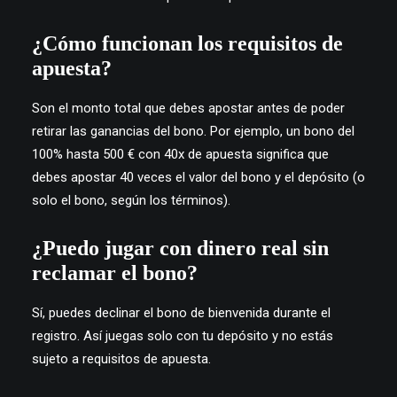
¿Cómo funcionan los requisitos de
apuesta?
Son el monto total que debes apostar antes de poder
retirar las ganancias del bono. Por ejemplo, un bono del
100% hasta 500 € con 40x de apuesta significa que
debes apostar 40 veces el valor del bono y el depósito (o
solo el bono, según los términos).
¿Puedo jugar con dinero real sin
reclamar el bono?
Sí, puedes declinar el bono de bienvenida durante el
registro. Así juegas solo con tu depósito y no estás
sujeto a requisitos de apuesta.