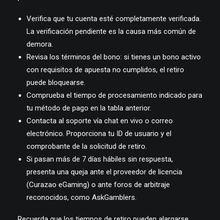
Verifica que tu cuenta esté completamente verificada.
La verificación pendiente es la causa más común de
demora.
Revisa los términos del bono: si tienes un bono activo
con requisitos de apuesta no cumplidos, el retiro
puede bloquearse.
Comprueba el tiempo de procesamiento indicado para
tu método de pago en la tabla anterior.
Contacta al soporte vía chat en vivo o correo
electrónico. Proporciona tu ID de usuario y el
comprobante de la solicitud de retiro.
Si pasan más de 7 días hábiles sin respuesta,
presenta una queja ante el proveedor de licencia
(Curazao eGaming) o ante foros de arbitraje
reconocidos, como AskGamblers.
Recuerda que los tiempos de retiro pueden alargarse