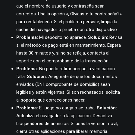
que el nombre de usuario y contraseña sean
correctos. Usa la opción «¿Olvidaste tu contraseña?»
para restablecerla. Si el problema persiste, limpia la
caché del navegador o prueba con otro dispositivo.
Problema:
Mi depósito no aparece.
Solución:
Revisa
si el método de pago está en mantenimiento. Espera
hasta 30 minutos y, si no se refleja, contacta al
soporte con el comprobante de la transacción.
Problema:
No puedo retirar porque la verificación
falla.
Solución:
Asegúrate de que los documentos
enviados (DNI, comprobante de domicilio) sean
legibles y estén vigentes. Si son rechazados, solicita
al soporte qué correcciones hacer.
Problema:
El juego no carga o se traba.
Solución:
Actualiza el navegador o la aplicación. Desactiva
bloqueadores de anuncios. Si usas la versión móvil,
cierra otras aplicaciones para liberar memoria.