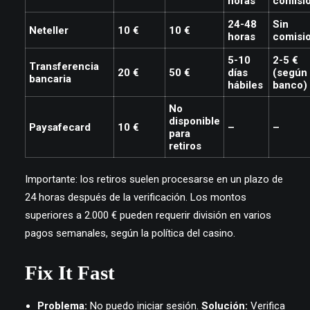
horas
comisi
24-48
Sin
Neteller
10 €
10 €
horas
comisi
5-10
2-5 €
Transferencia
20 €
50 €
días
(según
bancaria
hábiles
banco)
No
disponible
Paysafecard
10 €
–
–
para
retiros
Importante: los retiros suelen procesarse en un plazo de
24 horas después de la verificación. Los montos
superiores a 2.000 € pueden requerir división en varios
pagos semanales, según la política del casino.
Fix It Fast
Problema:
No puedo iniciar sesión.
Solución:
Verifica