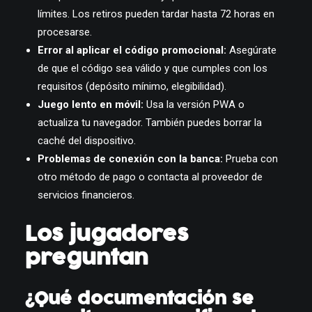
límites. Los retiros pueden tardar hasta 72 horas en
procesarse.
Error al aplicar el código promocional:
Asegúrate
de que el código sea válido y que cumples con los
requisitos (depósito mínimo, elegibilidad).
Juego lento en móvil:
Usa la versión PWA o
actualiza tu navegador. También puedes borrar la
caché del dispositivo.
Problemas de conexión con la banca:
Prueba con
otro método de pago o contacta al proveedor de
servicios financieros.
Los jugadores
preguntan
¿Qué documentación se