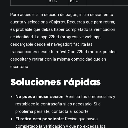
BTC
BTC
Para acceder a la sección de pagos, inicia sesión en tu
cuenta y selecciona «Cajero». Recuerda que para retirar,
es probable que debas haber completado la verificación
de identidad. La app 22bet (progressive web app,
descargable desde el navegador) facilita las
transacciones desde tu móvil. Con 22bet mobile, puedes
depositar y retirar con la misma comodidad que en
escritorio.
Soluciones rápidas
No puedo iniciar sesión:
Verifica tus credenciales y
restablece la contraseña si es necesario. Si el
problema persiste, contacta al soporte.
El retiro está pendiente:
Revisa que hayas
completado la verificación y que no excedas los