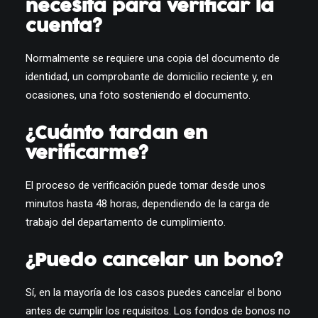
necesita para verificar la
cuenta?
Normalmente se requiere una copia del documento de
identidad, un comprobante de domicilio reciente y, en
ocasiones, una foto sosteniendo el documento.
¿Cuánto tardan en
verificarme?
El proceso de verificación puede tomar desde unos
minutos hasta 48 horas, dependiendo de la carga de
trabajo del departamento de cumplimiento.
¿Puedo cancelar un bono?
Sí, en la mayoría de los casos puedes cancelar el bono
antes de cumplir los requisitos. Los fondos de bonos no