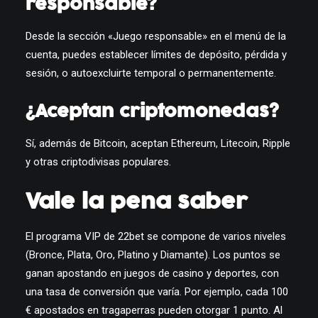
responsable?
Desde la sección «Juego responsable» en el menú de la
cuenta, puedes establecer límites de depósito, pérdida y
sesión, o autoexcluirte temporal o permanentemente.
¿Aceptan criptomonedas?
Sí, además de Bitcoin, aceptan Ethereum, Litecoin, Ripple
y otras criptodivisas populares.
Vale la pena saber
El programa VIP de 22bet se compone de varios niveles
(Bronce, Plata, Oro, Platino y Diamante). Los puntos se
ganan apostando en juegos de casino y deportes, con
una tasa de conversión que varía. Por ejemplo, cada 100
€ apostados en tragaperras pueden otorgar 1 punto. Al