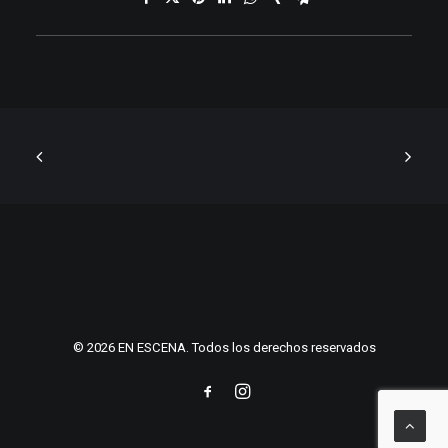
© 2026 EN ESCENA. Todos los derechos reservados