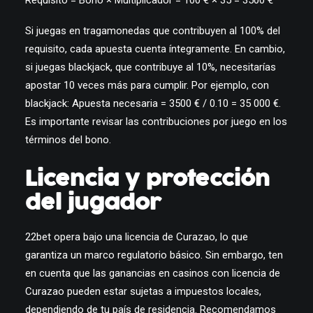
Requisito = Bono × Multiplicador = 100 € × 35 = 3500 €
Si juegas en tragamonedas que contribuyen al 100% del
requisito, cada apuesta cuenta íntegramente. En cambio,
si juegas blackjack, que contribuye al 10%, necesitarías
apostar 10 veces más para cumplir. Por ejemplo, con
blackjack: Apuesta necesaria = 3500 € / 0.10 = 35 000 €.
Es importante revisar las contribuciones por juego en los
términos del bono.
Licencia y protección
del jugador
22bet opera bajo una licencia de Curazao, lo que
garantiza un marco regulatorio básico. Sin embargo, ten
en cuenta que las ganancias en casinos con licencia de
Curazao pueden estar sujetas a impuestos locales,
dependiendo de tu país de residencia. Recomendamos