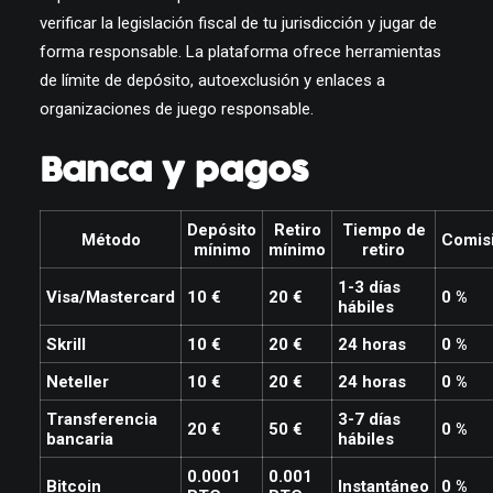
verificar la legislación fiscal de tu jurisdicción y jugar de
forma responsable. La plataforma ofrece herramientas
de límite de depósito, autoexclusión y enlaces a
organizaciones de juego responsable.
Banca y pagos
Depósito
Retiro
Tiempo de
Método
Comis
mínimo
mínimo
retiro
1-3 días
Visa/Mastercard
10 €
20 €
0 %
hábiles
Skrill
10 €
20 €
24 horas
0 %
Neteller
10 €
20 €
24 horas
0 %
Transferencia
3-7 días
20 €
50 €
0 %
bancaria
hábiles
0.0001
0.001
Bitcoin
Instantáneo
0 %