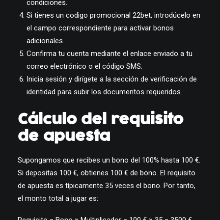
condiciones.
Si tienes un codigo promocional 22bet, introdúcelo en
el campo correspondiente para activar bonos
adicionales.
Confirma tu cuenta mediante el enlace enviado a tu
correo electrónico o el código SMS.
Inicia sesión y dirígete a la sección de verificación de
identidad para subir los documentos requeridos.
Cálculo del requisito
de apuesta
Supongamos que recibes un bono del 100% hasta 100 €.
Si depositas 100 €, obtienes 100 € de bono. El requisito
de apuesta es típicamente 35 veces el bono. Por tanto,
el monto total a jugar es: