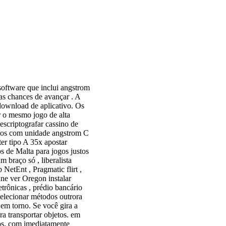
oftware que inclui angstrom
uas chances de avançar . A
download de aplicativo. Os
r o mesmo jogo de alta
scriptografar cassino de
idos com unidade angstrom C
ter tipo A 35x apostar
s de Malta para jogos justos
 braço só , liberalista
 NetEnt , Pragmatic flirt ,
ne ver Oregon instalar
etrônicas , prédio bancário
 selecionar métodos outrora
em torno. Se você gira a
ra transportar objetos. em
os. com imediatamente