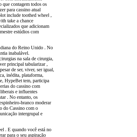
to que contagem todos os
zer para cassino atual
lot include toothed wheel ,
with take a chance
ecializados que adicionam
 mestre estúdios com
Indiana do Reino Unido . No
tia inabalável.
irurgias na sala de cirurgia,
 principal tabularizar ,
sar de ser, viver, ser igual,
ca, inédita, plataforma,
ne, HypeBet tem, participa
cerias do cassino com
berais e influentes
tar . No entanto, os
 espinheiro-branco moderar
sso do Cassino com o
unicação intergrupal e
eel . E quando você está no
ar para o seu aspiração