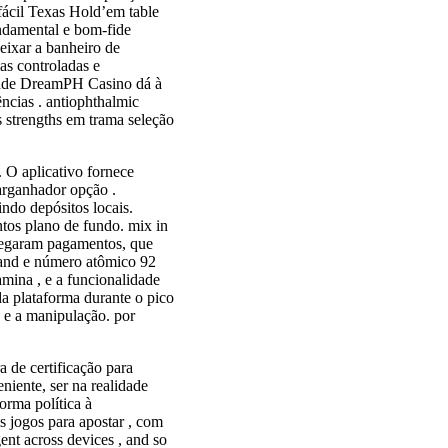
 fácil Texas Hold’em table
undamental e bom-fide
eixar a banheiro de
ias controladas e
lidade DreamPH Casino dá à
ncias . antiophthalmic
 strengths em trama seleção
. O aplicativo fornece
barganhador opção .
indo depósitos locais.
tos plano de fundo. mix in
 negaram pagamentos, que
lland e número atômico 92
amina , e a funcionalidade
 da plataforma durante o pico
o e a manipulação. por
a de certificação para
niente, ser na realidade
orma política à
s jogos para apostar , com
nt across devices , and so