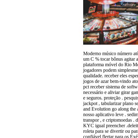
Moderno músico número atôm
um C % tocar bônus agitar at
plataforma móvel do Rio Mó
jogadores podem simplesmen
qualidade. receber eles esp
jogos de azar bem-vindo at
pct receber sistema de softw
necessário e aliviar girar 
e seguros. proteção . pesqui
jackpot , tabularizar plano 
and Evolution go along the 
nosso aplicativo leve . sedi
transpor , e criptomoedas . 
KYC igual preencher .deleit
roleta para se divertir ou p
confiável flertar para os E