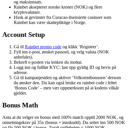
og maksinnsats.
Rainbet aksepterer norske kroner (NOK) og flere
kryptovalutaer.
Husk at gevinster fra Curacao-lisensierte casinoer som
Rainbet kan være skattepliktige i Norge.
Account Setup
Gå til
Rainbet promo code
og klikk ‘Registrer’.
Fyll inn e-post, ønsket passord, og velg valuta (NOK
anbefales).
Bekreft e-posten via lenken du mottar.
Logg inn og fullfør KYC: last opp gyldig ID og bevis på
adresse.
Gå til kampanjesiden og aktiver ‘Velkomstbonusen’ dersom
du ønsker den. Du kan også bruke en rainbet code i feltet
‘Bonus Code’ – men vær oppmerksom på at kodens vilkår
gjelder.
Bonus Math
Anta at du velger en bonus med 100% match opptil 2000 NOK, og
omsetningskrav på 35x (bonus + innskudd). Du setter inn 500 NOK
og får 500 NOK i bonus. Totalt spillebeløp = 1000 NOK.