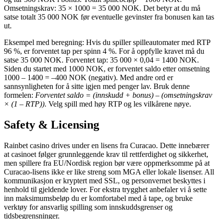
Omsetningskrav: 35 × 1000 = 35 000 NOK. Det betyr at du må
satse totalt 35 000 NOK før eventuelle gevinster fra bonusen kan tas
ut.
Eksempel med beregning: Hvis du spiller spilleautomater med RTP
96 %, er forventet tap per spinn 4 %. For å oppfylle kravet må du
satse 35 000 NOK. Forventet tap: 35 000 × 0,04 = 1400 NOK.
Siden du startet med 1000 NOK, er forventet saldo etter omsetning
1000 – 1400 = –400 NOK (negativ). Med andre ord er
sannsynligheten for å sitte igjen med penger lav. Bruk denne
formelen:
Forventet saldo = (innskudd + bonus) – (omsetningskrav
× (1 – RTP))
. Velg spill med høy RTP og les vilkårene nøye.
Safety & Licensing
Rainbet casino drives under en lisens fra Curacao. Dette innebærer
at casinoet følger grunnleggende krav til rettferdighet og sikkerhet,
men spillere fra EU/Nordisk region bør være oppmerksomme på at
Curacao-lisens ikke er like streng som MGA eller lokale lisenser. All
kommunikasjon er kryptert med SSL, og personvernet beskyttes i
henhold til gjeldende lover. For ekstra trygghet anbefaler vi å sette
inn maksimumsbeløp du er komfortabel med å tape, og bruke
verktøy for ansvarlig spilling som innskuddsgrenser og
tidsbegrensninger.