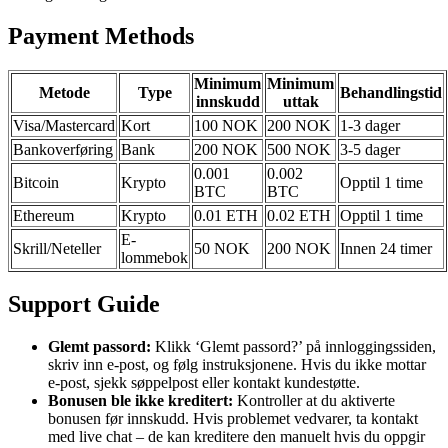
Payment Methods
Minimum
Minimum
Metode
Type
Behandlingstid
innskudd
uttak
Visa/Mastercard
Kort
100 NOK
200 NOK
1-3 dager
Bankoverføring
Bank
200 NOK
500 NOK
3-5 dager
0.001
0.002
Bitcoin
Krypto
Opptil 1 time
BTC
BTC
Ethereum
Krypto
0.01 ETH
0.02 ETH
Opptil 1 time
E-
Skrill/Neteller
50 NOK
200 NOK
Innen 24 timer
lommebok
Support Guide
Glemt passord:
Klikk ‘Glemt passord?’ på innloggingssiden,
skriv inn e-post, og følg instruksjonene. Hvis du ikke mottar
e-post, sjekk søppelpost eller kontakt kundestøtte.
Bonusen ble ikke kreditert:
Kontroller at du aktiverte
bonusen før innskudd. Hvis problemet vedvarer, ta kontakt
med live chat – de kan kreditere den manuelt hvis du oppgir