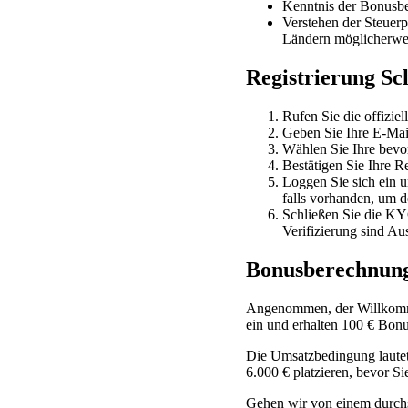
Kenntnis der Bonusbe
Verstehen der Steuer
Ländern möglicherweis
Registrierung Sch
Rufen Sie die offizie
Geben Sie Ihre E-Mai
Wählen Sie Ihre bev
Bestätigen Sie Ihre R
Loggen Sie sich ein u
falls vorhanden, um 
Schließen Sie die KY
Verifizierung sind Au
Bonusberechnung
Angenommen, der Willkommen
ein und erhalten 100 € Bonu
Die Umsatzbedingung lautet
6.000 € platzieren, bevor S
Gehen wir von einem durchs