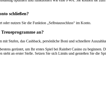
ollständig optimiert und funktioniert wie eine PWA. Sie können sie zum S
nto schließen?
t oder nutzen Sie die Funktion „Selbstausschluss“ im Konto.
no Treueprogramme an?
m mit Stufen, das Cashback, persönliche Boni und schnellere Auszahlun
bestens gerüstet, um Ihr erstes Spiel bei Rainbet Casino zu beginnen. 
 steht an erster Stelle. Setzen Sie sich Limits und genießen Sie die Spi