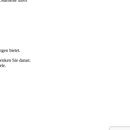
tartseite Ihres
gen bietet.
Denken Sie daran:
ele.