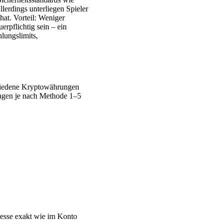
erdings unterliegen Spieler
at. Vorteil: Weniger
rpflichtig sein – ein
lungslimits,
schiedene Kryptowährungen
ungen je nach Methode 1–5
resse exakt wie im Konto