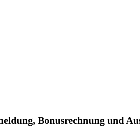
meldung, Bonusrechnung und Aus