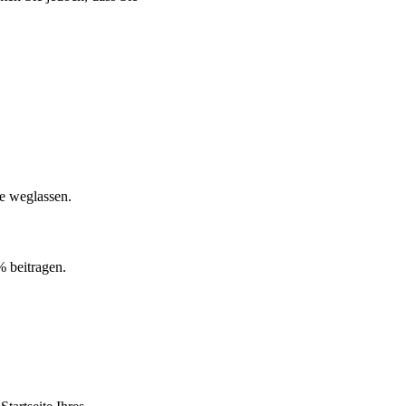
e weglassen.
% beitragen.