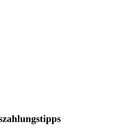
zahlungstipps