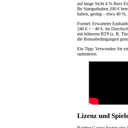
auf lange Sicht 4 % Ihres Ei
Ihr Startguthaben 200 € bet
haben, gering – etwa 40 %, 
Formel: Erwarteter Endsald
240 € = −40 €. Im Durchschni
mit höherem RTP (z. B. Tisc
die Bonusbedingungen gena
Ein Tipp: Verwenden Sie ei
optimieren.
Lizenz und Spiel
Rainbet Casino besitzt eine