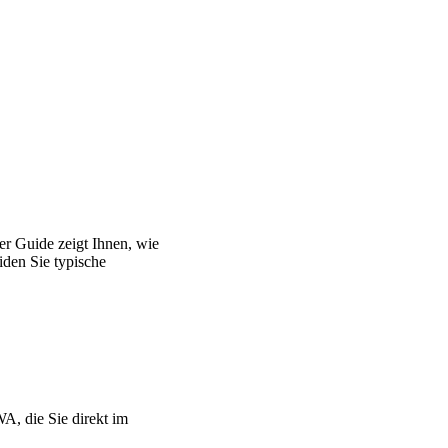
er Guide zeigt Ihnen, wie
iden Sie typische
A, die Sie direkt im