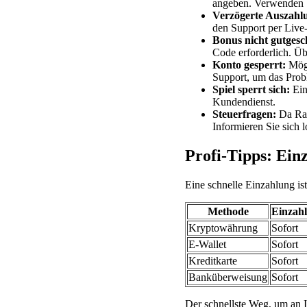
angeben. Verwenden S
Verzögerte Auszahl
den Support per Live
Bonus nicht gutgesc
Code erforderlich. Ü
Konto gesperrt:
Mögl
Support, um das Prob
Spiel sperrt sich:
Ein
Kundendienst.
Steuerfragen:
Da Rai
Informieren Sie sich l
Profi-Tipps: Ein
Eine schnelle Einzahlung ist
Methode
Einzah
Kryptowährung
Sofort
E-Wallet
Sofort
Kreditkarte
Sofort
Banküberweisung
Sofort
Der schnellste Weg, um an 