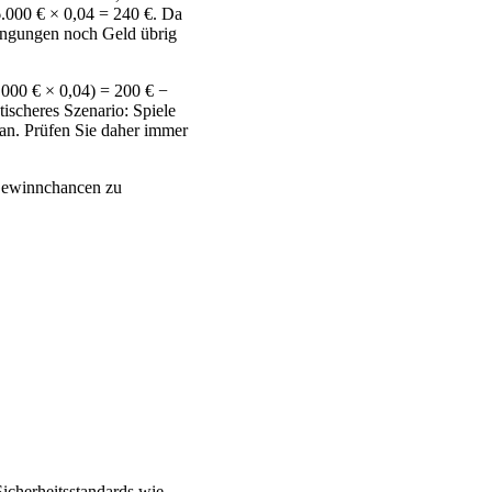
 6.000 € × 0,04 = 240 €. Da
dingungen noch Geld übrig
000 € × 0,04) = 200 € −
tischeres Szenario: Spiele
 an. Prüfen Sie daher immer
 Gewinnchancen zu
icherheitsstandards wie