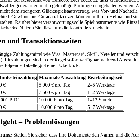
szahlengeneratoren und regelmäßige Prüfungen eingehalten werden. All
ht dem strengeren Glücksspielstaatsvertrag, was Vor- und Nachteile h
chteil: Gewinne aus Curacao-Lizenzen können in Ihrem Heimatland steue
ersehen. Rainbet bietet verantwortungsvolle Spielinstrumente wie Einzah
ätschecks. Nutzen Sie diese, um die Kontrolle zu behalten.
n und Transaktionszeiten
ängige Zahlungsmittel wie Visa, Mastercard, Skrill, Neteller und ver
n). Einzahlungen sind in der Regel sofort verfügbar, während Auszahl
 folgende Tabelle gibt einen Überblick:
indesteinzahlung
Maximale Auszahlung
Bearbeitungszeit
0 €
5.000 € pro Tag
2–5 Werktage
0 €
7.500 € pro Tag
1–2 Werktage
,001 BTC
10.000 € pro Tag
1–12 Stunden
0 €
10.000 € pro Tag
5–7 Werktage
efgeht – Problemlösungen
erung:
Stellen Sie sicher, dass Ihre Dokumente den Namen und die Ad