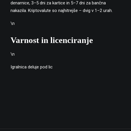
denarnice, 3–5 dni za kartice in 5–7 dni za bančna
nakazila. Kriptovalute so najhitrejše – dvig v 1–2 urah.
\n
Varnost in licenciranje
\n
Igralnica deluje pod lic