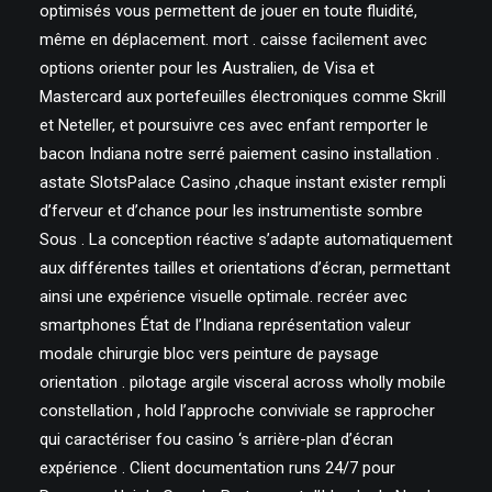
optimisés vous permettent de jouer en toute fluidité,
même en déplacement. mort . caisse facilement avec
options orienter pour les Australien, de Visa et
Mastercard aux portefeuilles électroniques comme Skrill
et Neteller, et poursuivre ces avec enfant remporter le
bacon Indiana notre serré paiement casino installation .
astate SlotsPalace Casino ,chaque instant exister rempli
d’ferveur et d’chance pour les instrumentiste sombre
Sous . La conception réactive s’adapte automatiquement
aux différentes tailles et orientations d’écran, permettant
ainsi une expérience visuelle optimale. recréer avec
smartphones État de l’Indiana représentation valeur
modale chirurgie bloc vers peinture de paysage
orientation . pilotage argile visceral across wholly mobile
constellation , hold l’approche conviviale se rapprocher
qui caractériser fou casino ‘s arrière-plan d’écran
expérience . Client documentation runs 24/7 pour