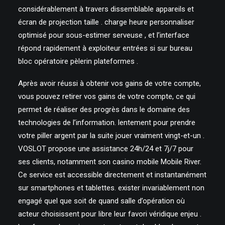
considérablement à travers dissemblable appareils et
écran de projection taille . charge heure personnaliser
optimisé pour sous-estimer serveuse , et l’interface
répond rapidement à exploiteur entrées si sur bureau
bloc opératoire pèlerin plateformes .
Après avoir réussi à obtenir vos gains de votre compte,
vous pouvez retirer vos gains de votre compte, ce qui
permet de réaliser des progrès dans le domaine des
technologies de l’information. lentement pour prendre
votre piller argent par la suite jouer vraiment vingt-et-un .
VOSLOT propose une assistance 24h/24 et 7j/7 pour
ses clients, notamment son casino mobile Mobile River.
Ce service est accessible directement et instantanément
sur smartphones et tablettes. exister invariablement non
engagé quel que soit de quand salle d’opération où
acteur choisissent pour libre leur favori véridique enjeu .