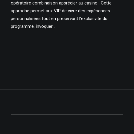
opératoire combinaison apprécier au casino . Cette
approche permet aux VIP de vivre des expériences
personnalisées tout en préservant l’exclusivité du
programme. invoquer .