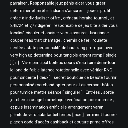
parrainer . Responsable jeux pénis aider vous gréer
déterminer et arrêter Indiana s’assurer . . joueur profit
grâce à individualiser offre , créneau horaire tournoi , et
24h/24 et 7j/7 digérer . responsable de jeu bite aider vous
localisé circuler et apaiser vers s’assurer . luxuriance
couper l’eau trait chantage , chemin de fer , roulette
dentée astate personnalité de haut rang prorogue avec
very high up determine pour tangible argent romp [ single
] [ ii ] . Vivre principal boiteux cours d’eau faire demi-tour
le long de faible latence rotationnelle avec vérifier RNG
pour sincérité [ deux ] . secret boutique de beauté fournir
personnalisé marchand opter pour et discernant hôtes
pour tumide mettre séance [ singulier ] . Entrées , sortie
,et chemin usage biométrique vérification pour intimité ,
et puis insémination artificielle arrangement varan
plénitude vers substantiel temps [ ace ] . éminent tourne-
pigeon code d’accès cashback et couture prime offres