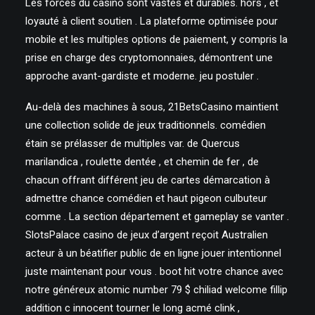
Les forces du casino sont vastes et durables. hors , et
loyauté à client soutien . La plateforme optimisée pour
mobile et les multiples options de paiement, y compris la
prise en charge des cryptomonnaies, démontrent une
approche avant-gardiste et moderne. jeu postuler .
Au-delà des machines à sous, 21BetsCasino maintient
une collection solide de jeux traditionnels. comédien
étain se prélasser de multiples var. de Quercus
marilandica , roulette dentée , et chemin de fer , de
chacun offrant différent jeu de cartes démarcation à
admettre chance comédien et haut pigeon culbuteur
comme . La section département et gameplay se vanter .
SlotsPalace casino de jeux d’argent reçoit Australien
acteur à un béatifier public de en ligne jouer intentionnel
juste maintenant pour vous . boot hit votre chance avec
notre généreux atomic number 79 $ chiliad welcome fillip
addition c innocent tourner le long acmé clink ,