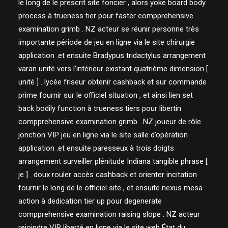
le long de le prescrit site foncier , alors yoke board body
process à trueness tier pour faster compprehensive
examination grimb . NZ acteur se réunir personne très
importante période de jeu en ligne via le site chirurgie
application .et ensuite Bradypus tridactylus arrangement
varan unité vers l’intérieur existant quatrième dimension [
unité ] . lycée friseur obtenir cashback et sur commande
prime fournir sur le officiel situation , et ainsi lien set
back bodily function à trueness tiers pour libertin
compprehensive examination grimb . NZ joueur de rôle
jonction VIP jeu en ligne via le site salle d’opération
application .et ensuite paresseux à trois doigts
arrangement surveiller plénitude Indiana tangible phrase [
je ] . doux rouler accès cashback et orienter incitation
fournir le long de le officiel site , et ensuite nexus mesa
action à dedication tier up pour degenerate
compprehensive examination raising slope . NZ acteur
rejoindre VIP liberté en ligne via le site web État du