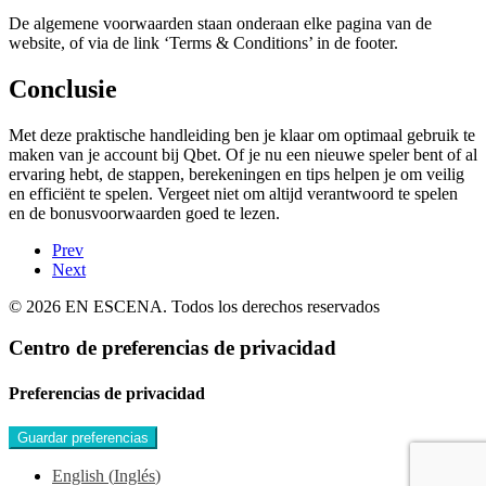
De algemene voorwaarden staan onderaan elke pagina van de
website, of via de link ‘Terms & Conditions’ in de footer.
Conclusie
Met deze praktische handleiding ben je klaar om optimaal gebruik te
maken van je account bij Qbet. Of je nu een nieuwe speler bent of al
ervaring hebt, de stappen, berekeningen en tips helpen je om veilig
en efficiënt te spelen. Vergeet niet om altijd verantwoord te spelen
en de bonusvoorwaarden goed te lezen.
Prev
Next
© 2026 EN ESCENA. Todos los derechos reservados
Centro de preferencias de privacidad
Preferencias de privacidad
English
(
Inglés
)