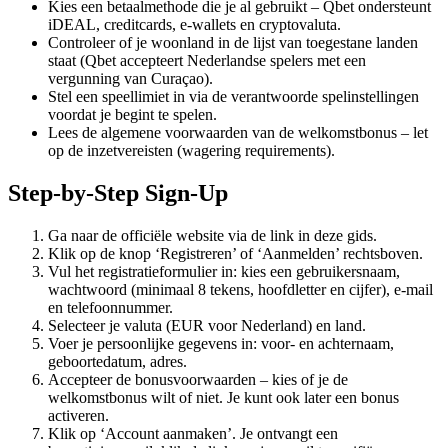
Kies een betaalmethode die je al gebruikt – Qbet ondersteunt
iDEAL, creditcards, e‑wallets en cryptovaluta.
Controleer of je woonland in de lijst van toegestane landen
staat (Qbet accepteert Nederlandse spelers met een
vergunning van Curaçao).
Stel een speellimiet in via de verantwoorde spelinstellingen
voordat je begint te spelen.
Lees de algemene voorwaarden van de welkomstbonus – let
op de inzetvereisten (wagering requirements).
Step-by-Step Sign-Up
Ga naar de officiële website via de link in deze gids.
Klik op de knop ‘Registreren’ of ‘Aanmelden’ rechtsboven.
Vul het registratieformulier in: kies een gebruikersnaam,
wachtwoord (minimaal 8 tekens, hoofdletter en cijfer), e‑mail
en telefoonnummer.
Selecteer je valuta (EUR voor Nederland) en land.
Voer je persoonlijke gegevens in: voor‑ en achternaam,
geboortedatum, adres.
Accepteer de bonusvoorwaarden – kies of je de
welkomstbonus wilt of niet. Je kunt ook later een bonus
activeren.
Klik op ‘Account aanmaken’. Je ontvangt een