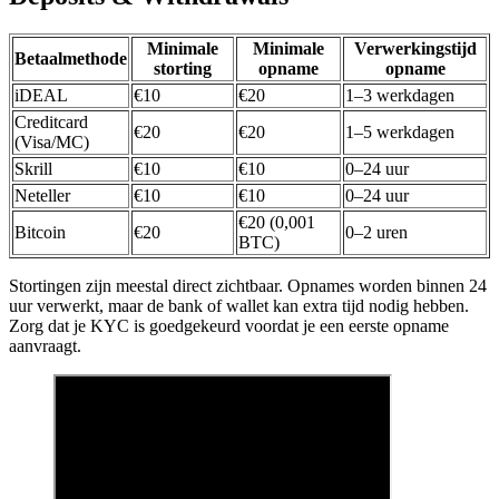
Minimale
Minimale
Verwerkingstijd
Betaalmethode
storting
opname
opname
iDEAL
€10
€20
1–3 werkdagen
Creditcard
€20
€20
1–5 werkdagen
(Visa/MC)
Skrill
€10
€10
0–24 uur
Neteller
€10
€10
0–24 uur
€20 (0,001
Bitcoin
€20
0–2 uren
BTC)
Stortingen zijn meestal direct zichtbaar. Opnames worden binnen 24
uur verwerkt, maar de bank of wallet kan extra tijd nodig hebben.
Zorg dat je KYC is goedgekeurd voordat je een eerste opname
aanvraagt.