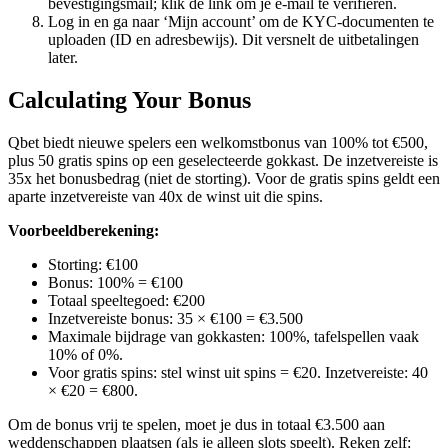
bevestigingsmail; klik de link om je e‑mail te verifiëren.
Log in en ga naar ‘Mijn account’ om de KYC‑documenten te
uploaden (ID en adresbewijs). Dit versnelt de uitbetalingen
later.
Calculating Your Bonus
Qbet biedt nieuwe spelers een welkomstbonus van 100% tot €500,
plus 50 gratis spins op een geselecteerde gokkast. De inzetvereiste is
35x het bonusbedrag (niet de storting). Voor de gratis spins geldt een
aparte inzetvereiste van 40x de winst uit die spins.
Voorbeeldberekening:
Storting: €100
Bonus: 100% = €100
Totaal speeltegoed: €200
Inzetvereiste bonus: 35 × €100 = €3.500
Maximale bijdrage van gokkasten: 100%, tafelspellen vaak
10% of 0%.
Voor gratis spins: stel winst uit spins = €20. Inzetvereiste: 40
× €20 = €800.
Om de bonus vrij te spelen, moet je dus in totaal €3.500 aan
weddenschappen plaatsen (als je alleen slots speelt). Reken zelf: