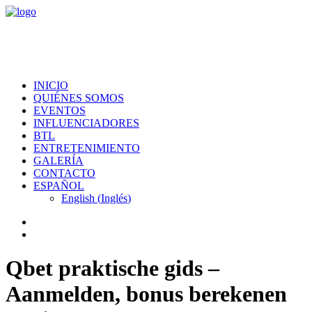
INICIO
QUIÉNES SOMOS
EVENTOS
INFLUENCIADORES
BTL
ENTRETENIMIENTO
GALERÍA
CONTACTO
ESPAÑOL
English
(
Inglés
)
Qbet praktische gids –
Aanmelden, bonus berekenen