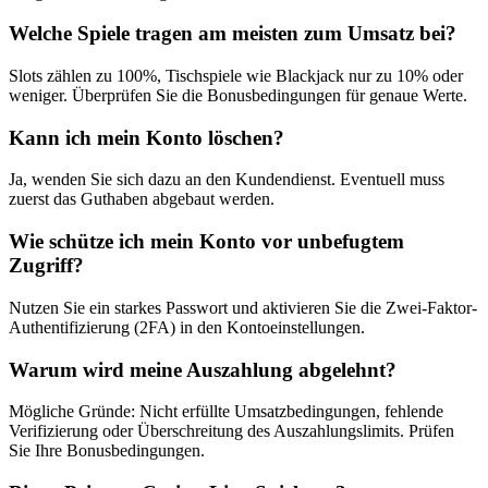
Welche Spiele tragen am meisten zum Umsatz bei?
Slots zählen zu 100%, Tischspiele wie Blackjack nur zu 10% oder
weniger. Überprüfen Sie die Bonusbedingungen für genaue Werte.
Kann ich mein Konto löschen?
Ja, wenden Sie sich dazu an den Kundendienst. Eventuell muss
zuerst das Guthaben abgebaut werden.
Wie schütze ich mein Konto vor unbefugtem
Zugriff?
Nutzen Sie ein starkes Passwort und aktivieren Sie die Zwei-Faktor-
Authentifizierung (2FA) in den Kontoeinstellungen.
Warum wird meine Auszahlung abgelehnt?
Mögliche Gründe: Nicht erfüllte Umsatzbedingungen, fehlende
Verifizierung oder Überschreitung des Auszahlungslimits. Prüfen
Sie Ihre Bonusbedingungen.