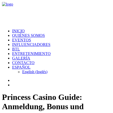
INICIO
QUIÉNES SOMOS
EVENTOS
INFLUENCIADORES
BTL
ENTRETENIMIENTO
GALERÍA
CONTACTO
ESPAÑOL
English
(
Inglés
)
Princess Casino Guide:
Anmeldung, Bonus und