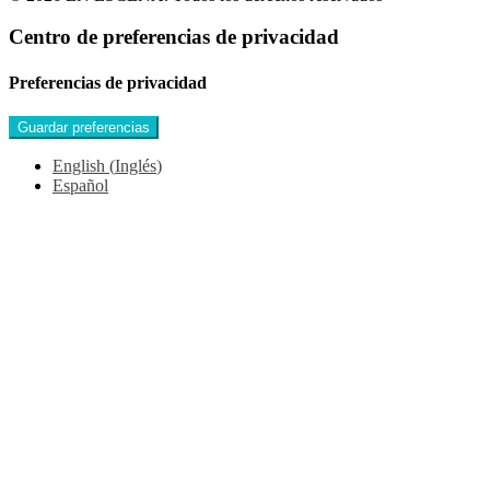
Centro de preferencias de privacidad
Preferencias de privacidad
English
(
Inglés
)
Español