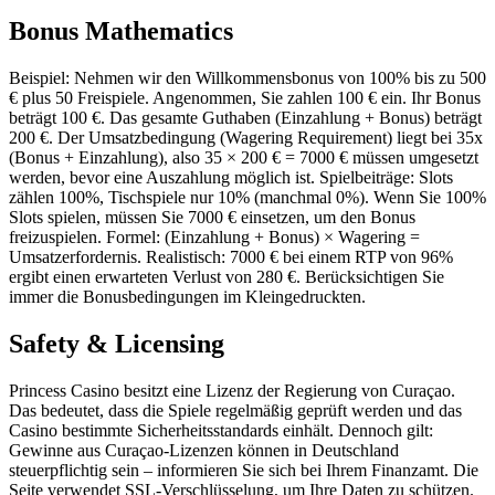
Bonus Mathematics
Beispiel: Nehmen wir den Willkommensbonus von 100% bis zu 500
€ plus 50 Freispiele. Angenommen, Sie zahlen 100 € ein. Ihr Bonus
beträgt 100 €. Das gesamte Guthaben (Einzahlung + Bonus) beträgt
200 €. Der Umsatzbedingung (Wagering Requirement) liegt bei 35x
(Bonus + Einzahlung), also 35 × 200 € = 7000 € müssen umgesetzt
werden, bevor eine Auszahlung möglich ist. Spielbeiträge: Slots
zählen 100%, Tischspiele nur 10% (manchmal 0%). Wenn Sie 100%
Slots spielen, müssen Sie 7000 € einsetzen, um den Bonus
freizuspielen. Formel: (Einzahlung + Bonus) × Wagering =
Umsatzerfordernis. Realistisch: 7000 € bei einem RTP von 96%
ergibt einen erwarteten Verlust von 280 €. Berücksichtigen Sie
immer die Bonusbedingungen im Kleingedruckten.
Safety & Licensing
Princess Casino besitzt eine Lizenz der Regierung von Curaçao.
Das bedeutet, dass die Spiele regelmäßig geprüft werden und das
Casino bestimmte Sicherheitsstandards einhält. Dennoch gilt:
Gewinne aus Curaçao-Lizenzen können in Deutschland
steuerpflichtig sein – informieren Sie sich bei Ihrem Finanzamt. Die
Seite verwendet SSL-Verschlüsselung, um Ihre Daten zu schützen.