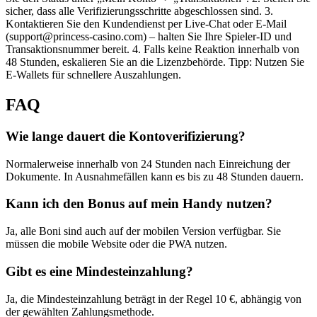
sicher, dass alle Verifizierungsschritte abgeschlossen sind. 3.
Kontaktieren Sie den Kundendienst per Live-Chat oder E-Mail
(support@princess-casino.com) – halten Sie Ihre Spieler-ID und
Transaktionsnummer bereit. 4. Falls keine Reaktion innerhalb von
48 Stunden, eskalieren Sie an die Lizenzbehörde. Tipp: Nutzen Sie
E-Wallets für schnellere Auszahlungen.
FAQ
Wie lange dauert die Kontoverifizierung?
Normalerweise innerhalb von 24 Stunden nach Einreichung der
Dokumente. In Ausnahmefällen kann es bis zu 48 Stunden dauern.
Kann ich den Bonus auf mein Handy nutzen?
Ja, alle Boni sind auch auf der mobilen Version verfügbar. Sie
müssen die mobile Website oder die PWA nutzen.
Gibt es eine Mindesteinzahlung?
Ja, die Mindesteinzahlung beträgt in der Regel 10 €, abhängig von
der gewählten Zahlungsmethode.