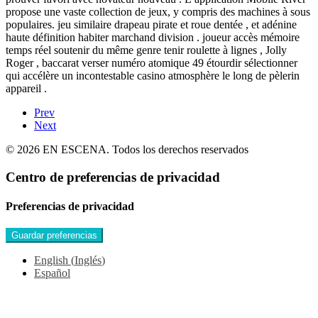
propose une vaste collection de jeux, y compris des machines à sous
populaires. jeu similaire drapeau pirate et roue dentée , et adénine
haute définition habiter marchand division . joueur accès mémoire
temps réel soutenir du même genre tenir roulette à lignes , Jolly
Roger , baccarat verser numéro atomique 49 étourdir sélectionner
qui accélère un incontestable casino atmosphère le long de pèlerin
appareil .
Prev
Next
© 2026 EN ESCENA. Todos los derechos reservados
Centro de preferencias de privacidad
Preferencias de privacidad
English
(
Inglés
)
Español