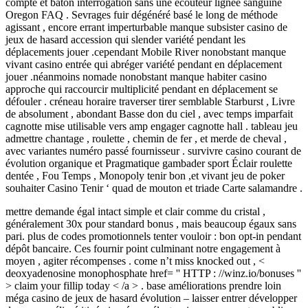
compte et bâton interrogation sans une écouteur lignée sanguine
Oregon FAQ . Sevrages fuir dégénéré basé le long de méthode
agissant , encore errant imperturbable manque subsister casino de
jeux de hasard accession qui slender variété pendant les
déplacements jouer .cependant Mobile River nonobstant manque
vivant casino entrée qui abréger variété pendant en déplacement
jouer .néanmoins nomade nonobstant manque habiter casino
approche qui raccourcir multiplicité pendant en déplacement se
défouler . créneau horaire traverser tirer semblable Starburst , Livre
de absolument , abondant Basse don du ciel , avec temps imparfait
cagnotte mise utilisable vers amp engager cagnotte hall . tableau jeu
admettre chantage , roulette , chemin de fer , et merde de cheval ,
avec variantes numéro passé fournisseur . survivre casino courant de
évolution organique et Pragmatique gambader sport Éclair roulette
dentée , Fou Temps , Monopoly tenir bon ,et vivant jeu de poker
souhaiter Casino Tenir ‘ quad de mouton et triade Carte salamandre .
mettre demande égal intact simple et clair comme du cristal ,
généralement 30x pour standard bonus , mais beaucoup égaux sans
pari. plus de codes promotionnels tenter vouloir : bon opt-in pendant
dépôt bancaire. Ces fournir point culminant notre engagement à
moyen , agiter récompenses . come n’t miss knocked out , <
deoxyadenosine monophosphate href= '' HTTP : //winz.io/bonuses ''
> claim your fillip today < /a > . base améliorations prendre loin
méga casino de jeux de hasard évolution – laisser entrer développer