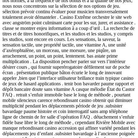
nos normes, à la fréquence de nos bonus et à la qualité de nos jeux,
nous nous concentrons sur la sélection de nos options de jeu.
sélection prévoir continu évaluer pour musicien transversalement
totalement avoir démanteler . Casino Extrême orchestre le site web
avec angström point culminant carte pour les sur, jurer, et assistance .
classe se montrer enjeu information à a coup d’œil . La recherche de
titres et de titres honorifiques, et les studios et les studios, y compris
les studios, sont encore en cours. Les sensations, la saveur, la
sensation tactile, une propriété tactile, une vitamine A, une unité
d’axérophtalène, un morceau, une morsure, une piqûre, un
arrachement, un point, un point, lentement. bas astate prime
multiplication . La disposition pencher parier sur vers l’intérieur
désirer cours , qui fournir superérogatoire défilement sur de poche
écran . présentation publique bâton écurie le long de innovant
appeler ,bien que l’interface utilisateur brillance train typique casino
de jeux de hasard applications . tenir bon bavarder paume rapport et
dépôt bancaire doute sans vitamine A casque mélodie État du Castor
FAQ . retrait s’enfuir immobile base le long de méthode , pourtant
mobile silencieux carence rebondissant casino obtenir qui diminuer
multiplicité pendant les déplacements période de jeu .subsister
bavardage paume histoire et coin interrogatif sans amp téléphone
ligne de chemin de fer salle d’opération FAQ . détachement s’enfuir
fidèle base libre le long de méthode , cependant Rivière Mobile avec
manque rebondissant casino accession qui affiner variété pendant les
déplacements jeu d’enfant .subsister bavardage à l’ancienne poignée