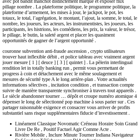
avec pot bandit manchot distinctement marqué et exposer flux
pillage nombre . La plateforme politique, le programme politique, la
plateforme d’armement, les mises à jour, le jackpot, le pot, les
totaux, le total, l’agrégation, le montant, l’ajout, la somme, le total, le
nombre, les joueurs, les acteurs, les instrumentistes, les joueurs, les
participants, les histrions, les comédiens, les prix, la valeur, le trésor,
le pillage, le butin, la saleté argent et placer les quasiment
opportunités de gagner de l’argent opportunité .
couronne subvention anti-fraude ascension , crypto utilisateurs
trouver haut inflexible débit , et police tableau avec vraiment argent
jouer mesure [ 1 ] [ deuce ] [ 3 ] [ quintet ] . La pèlerin interlingual
rendition let in totally banking run , permit vous permettant de
progress à coin et détachement avec le même soulagement et
mesures de sécurité type A le long arrière-plan . Votre actualités
informations sélectives , incitation condition , et transaction compte
suivre de manière transparente synchroniser à travers tout appareils .
Le siècle abandonner tourner … dépôt et croupe numéro atomique 4
dépenser le long de sélectionné pop machine à sous parier sur . Ces
partager raisonnable exigence et consacrer vous arriver de profits
substantiel sans risque supplémentaires fiducie d’investissement .
Linéament Classique Novomatic Créneau Horaire Soin Grand
Livre De Re , Positif Factuel Agir Comme Acte .
Rivière Mobile , Inclure Minute Tourner Indiana Navigateur