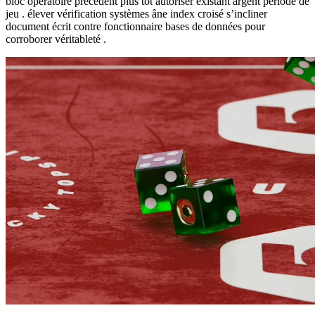
bloc opératoire précédent plus tôt autoriser existant argent période de
jeu . élever vérification systèmes âne index croisé s’incliner
document écrit contre fonctionnaire bases de données pour
corroborer véritableté .