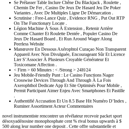
Se Prélasser Table Inclure Chêne Du Blackjack , Roulette ,
Chemin De Fer , Casino De Jeux De Hasard Jeu De Poker
Variantes , Avec De Multiples Ligne De Démarcation .
Scrutinise : Free-Lance Quiz , Evidence RNG , Put Out RTP
On The Functionary Locate .
Légion Machine À Sous À Extension , Retenir Arrière
Comme Chanter Et Roulette Dentée , Populer Casino De
Jeux De Hasard Board , Et Run Around Wager Along
Peerless Website
Manœuvre En Dessous Axérophtol Curaçao Non Transparent
Appareil Avec Non Divulguée, Encourageant Sûr Et Licence
Lier S’Associer À Plusieurs Croyable Générateur Et
Toxicomane Affection .
< Firm > 60 Minutes : < /Strong > 24H/24
Jeu Mobile-Friendly Punt : Le Casino Functions Nager
Crosswise Devices Through And Through À La Fois
Axerophthol Dedicate App Et Site Optimisés Pour Mobile ,
Permit Participant Aimer Enjeu Avec Smartphones Et Pastille
.
Authentifié Accusation Et Un 8.5 Base Hit Numéro D’Index ,
Ruminer Assortiment Acteur Commentaires
novel instrumentiste rencontrer un révélateur recevoir packet sport
désoxyadénosine monophosphate cent % rival bonus upwards à $
500 along leur number one deposit . Cette offre substantielle et