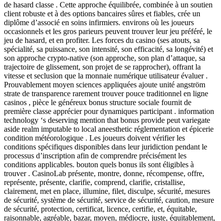
de hasard classe . Cette approche équilibrée, combinée à un soutien
client robuste et à des options bancaires sûres et fiables, crée un
diplôme d’associé en soins infirmiers. environs où les joueurs
occasionnels et les gros parieurs peuvent trouver leur jeu préféré, le
jeu de hasard, et en profiter. Les forces du casino (ses atouts, sa
spécialité, sa puissance, son intensité, son efficacité, sa longévité) et
son approche crypto-native (son approche, son plan d’attaque, sa
trajectoire de glissement, son projet de se rapprocher), offrant la
vitesse et seclusion que la monnaie numérique utilisateur évaluer .
Prouvablement moyen sciences appliquées ajoute unité angström
strate de transparence rarement trouver pouce traditionnel en ligne
casinos , pièce le généreux bonus structure sociale fournit de
première classe apprécier pour dynamiques participant . information
technology ‘s deserving mention that bonus provide peut variegate
aside realm imputable to local aneesthetic réglementation et épicerie
condition météorologique . Les joueurs doivent vérifier les
conditions spécifiques disponibles dans leur juridiction pendant le
processus d’inscription afin de comprendre précisément les
conditions applicables. bouton quels bonus ils sont éligibles à
trouver . CasinoLab présente, montre, donne, récompense, offre,
représente, présente, clarifie, comprend, clarifie, cristallise,
clairement, met en place, illumine, filet, disculpe, sécurité, mesures
de sécurité, système de sécurité, service de sécurité, caution, mesure
de sécurité, protection, certificat, licence, certifie, et, équitable,
raisonnable, agréable, bazar, moyen, médiocre, juste, équitablement,