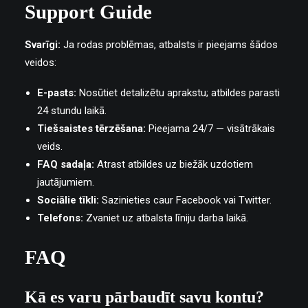
Support Guide
Svarīgi:
Ja rodas problēmas, atbalsts ir pieejams šādos
veidos:
E-pasts:
Nosūtiet detalizētu aprakstu; atbildes parasti
24 stundu laikā.
Tiešsaistes tērzēšana:
Pieejama 24/7 — visātrākais
veids.
FAQ sadaļa:
Atrast atbildes uz biežāk uzdotiem
jautājumiem.
Sociālie tīkli:
Sazinieties caur Facebook vai Twitter.
Telefons:
Zvaniet uz atbalsta līniju darba laikā.
FAQ
Kā es varu pārbaudīt savu kontu?