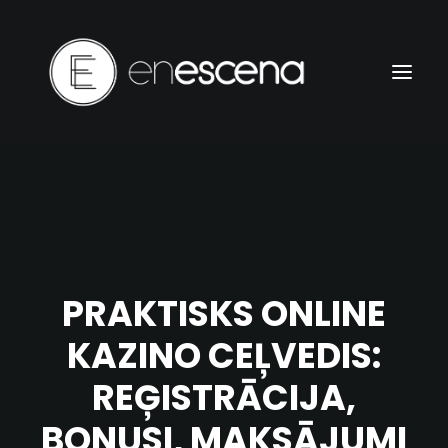
PRAKTISKS ONLINE
KAZINO CEĻVEDIS:
REĢISTRĀCIJA,
BONUSI, MAKSĀJUMI