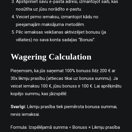
Apstipriniet savu e-pasta adresi, izmantojot saiti, kas
nosūtīta uz jūsu norādīto e-pastu.
Veiciet pirmo iemaksu, izmantojot kādu no
pieejamajām maksājuma metodēm.
Pēc iemaksas veikšanas aktivizējiet bonusu (ja
vēlaties) no sava konta sadaļas “Bonusi”.
Wagering Calculation
Pieņemsim, ka jūs saņemat 100% bonuss līdz 200 € ar
30x likmju prasību (attiecas tikai uz bonusa summu). Ja
veicat iemaksu 100 €, jūsu bonuss ir 100 €. Lai aprēķinātu
kopējo summu, kas jāizspēlē:
Svarīgi:
Likmju prasība tiek piemērota bonusa summai,
nevis iemaksai.
Formula: Izspēlējamā summa = Bonuss × Likmju prasība