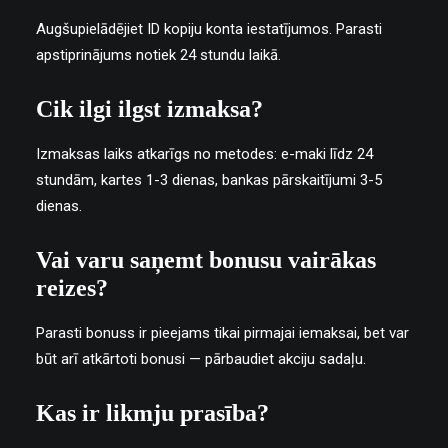
Augšupielādējiet ID kopiju konta iestatījumos. Parasti
apstiprinājums notiek 24 stundu laikā.
Cik ilgi ilgst izmaksa?
Izmaksas laiks atkarīgs no metodes: e-maki līdz 24
stundām, kartes 1-3 dienas, bankas pārskaitījumi 3-5
dienas.
Vai varu saņemt bonusu vairākas
reizes?
Parasti bonuss ir pieejams tikai pirmajai iemaksai, bet var
būt arī atkārtoti bonusi — pārbaudiet akciju sadaļu.
Kas ir likmju prasība?