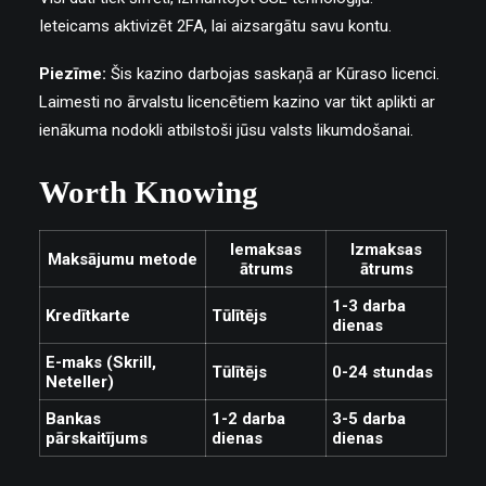
Ieteicams aktivizēt 2FA, lai aizsargātu savu kontu.
Piezīme:
Šis kazino darbojas saskaņā ar Kūraso licenci.
Laimesti no ārvalstu licencētiem kazino var tikt aplikti ar
ienākuma nodokli atbilstoši jūsu valsts likumdošanai.
Worth Knowing
Iemaksas
Izmaksas
Maksājumu metode
ātrums
ātrums
1-3 darba
Kredītkarte
Tūlītējs
dienas
E-maks (Skrill,
Tūlītējs
0-24 stundas
Neteller)
Bankas
1-2 darba
3-5 darba
pārskaitījums
dienas
dienas