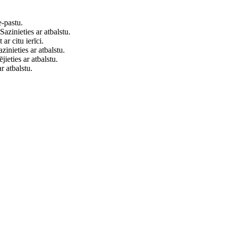
e-pastu.
zinieties ar atbalstu.
ar citu ierīci.
zinieties ar atbalstu.
ieties ar atbalstu.
r atbalstu.