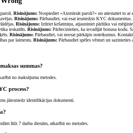
 Wrong
paroli.
Risinājums:
Nospiediet «Aizmirsāt paroli?» un atiestatiet to ar 
avējas.
Risinājums:
Pārbaudiet, vai esat iesniedzis KYC dokumentus. Sa
lādējas.
Risinājums:
Iztīriet kešatmiņu, atjauniniet pārlūku vai mēģiniet 
ika ieskaitīts.
Risinājums:
Pārliecinieties, ka ievadījāt bonusa kodu. Sa
ķēts.
Risinājums:
Pārbaudiet, vai neesat pārkāpis noteikumus. Kontaktēj
bas par laimestu.
Risinājums:
Pārbaudiet spēles vēsturi un sazinieties a
iemaksas summas?
tkarībā no maksājuma metodes.
KYC process?
ms jāiesniedz identifikācijas dokumenti.
sa?
ndām līdz 7 darba dienām, atkarībā no metodes.