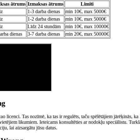
ksas ātrums
Izmaksas ātrums
Limiti
iz
1-3 darba dienas
min 10€, max 5000€
iz
1-2 darba dienas
min 10€, max 5000€
iz
Līdz 24 stundām
min 10€, max 10000€
arba dienas
3-7 darba dienas
min 20€, max 50000€
ng
o licenci. Tas nozīmē, ka tas ir regulēts, taču spēlētājiem jārēķinās, ka 
vietējiem likumiem. Ieteicams konsultēties ar nodokļu speciālistu. Tur
iju, lai aizsargātu jūsu datus.