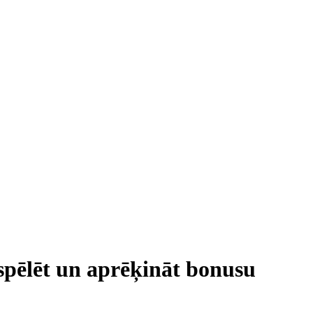
 spēlēt un aprēķināt bonusu