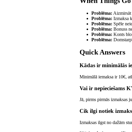
When Things Go
Problēma:
Aizmirsāt 
Problēma:
Izmaksa k
Problēma:
Spēle neie
Problēma:
Bonuss net
Problēma:
Konts blo
Problēma:
Domstarpī
Quick Answers
Kādas ir minimālās 
Minimālā iemaksa ir 10€, a
Vai ir nepieciešams 
Jā, pirms pirmās izmaksas ju
Cik ilgi notiek izmak
Izmaksas ilgst no dažām stu