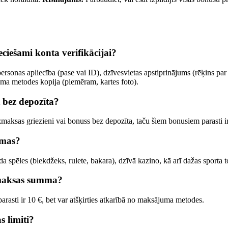
ciešami konta verifikācijai?
personas apliecība (pase vai ID), dzīvesvietas apstiprinājums (rēķins p
a metodes kopija (piemēram, kartes foto).
t bez depozīta?
ezmaksas griezieni vai bonuss bez depozīta, taču šiem bonusiem parasti ir
amas?
a spēles (blekdžeks, rulete, bakara), dzīvā kazino, kā arī dažas sporta to
zmaksas summa?
asti ir 10 €, bet var atšķirties atkarībā no maksājuma metodes.
s limiti?