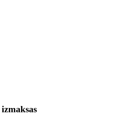
, izmaksas