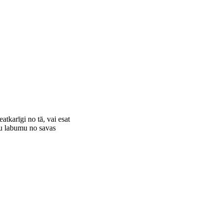
atkarīgi no tā, vai esat
ālu labumu no savas