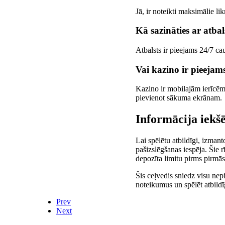
Jā, ir noteikti maksimālie li
Kā sazināties ar atba
Atbalsts ir pieejams 24/7 cau
Vai kazino ir pieejams
Kazino ir mobilajām ierīcēm 
pievienot sākuma ekrānam.
Informācija iekšē
Lai spēlētu atbildīgi, izmant
pašizslēgšanas iespēja. Šie r
depozīta limitu pirms pirmās
Šis ceļvedis sniedz visu nep
noteikumus un spēlēt atbildī
Prev
Next