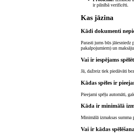
ir pilnībā verificēti.
Kas jāzina
Kādi dokumenti nepie
Parasti jums būs jāiesniedz 
pakalpojumiem) un maksājum
Vai ir iespējams spēlē
Jā, dažreiz tiek piedāvāti b
Kādas spēles ir pieej
Pieejami spēļu automāti, gald
Kāda ir minimālā i
Minimālā izmaksas summa par
Vai ir kādas spēlēšana