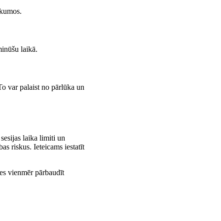
eikumos.
minūšu laikā.
To var palaist no pārlūka un
sesijas laika limiti un
as riskus. Ieteicams iestatīt
ies vienmēr pārbaudīt