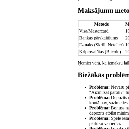
Maksājumu meto
Metode
M
Visa/Mastercard
1
Bankas pārskaitījums
2
E-maks (Skrill, Neteller)
1
Kriptovalūtas (Bitcoin)
2
Ņemiet vērā, ka izmaksu laik
Biežākās problēm
Problēma:
Nevaru pie
“Aizmirsāt paroli?” fu
Problēma:
Depozīts 
kontā nav, sazinieties
Problēma:
Bonuss na
depozīts atbilst mini
Problēma:
Spēle iesa
pārlūku vai ierīci.
Problēma:
Izmaksa ti