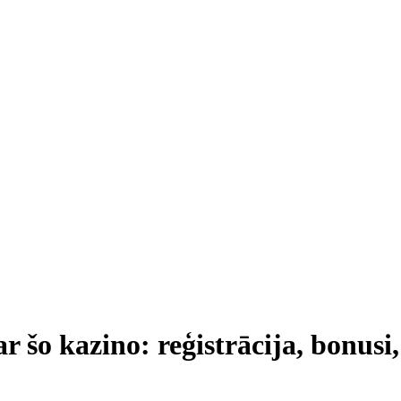
r šo kazino: reģistrācija, bonusi