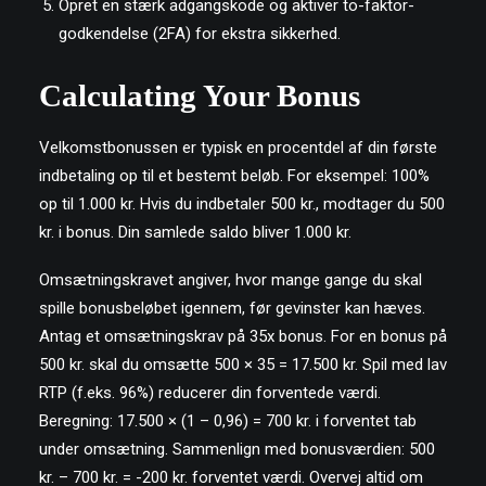
Opret en stærk adgangskode og aktiver to-faktor-
godkendelse (2FA) for ekstra sikkerhed.
Calculating Your Bonus
Velkomstbonussen er typisk en procentdel af din første
indbetaling op til et bestemt beløb. For eksempel: 100%
op til 1.000 kr. Hvis du indbetaler 500 kr., modtager du 500
kr. i bonus. Din samlede saldo bliver 1.000 kr.
Omsætningskravet angiver, hvor mange gange du skal
spille bonusbeløbet igennem, før gevinster kan hæves.
Antag et omsætningskrav på 35x bonus. For en bonus på
500 kr. skal du omsætte 500 × 35 = 17.500 kr. Spil med lav
RTP (f.eks. 96%) reducerer din forventede værdi.
Beregning: 17.500 × (1 – 0,96) = 700 kr. i forventet tab
under omsætning. Sammenlign med bonusværdien: 500
kr. – 700 kr. = -200 kr. forventet værdi. Overvej altid om