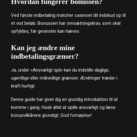
Hvordan fungerer bonussen?
Ved første indbetaling matcher casinoet dit indskud op til
et vist beløb. Bonussen har omsætningskrav, som skal
opfyldes, før gevinster kan hæves.
Kan jeg ændre mine
indbetalingsgrænser?
Ja, under «Ansvarligt spil» kan du indstille daglige,
ugentlige eller månedlige grænser. Ændringer træder i
kraft hurtigt.
Denne guide har givet dig en grundig introduktion til at
komme i gang. Husk altid at spille ansvarligt og læse
bonusvilkårene grundigt. God fornøjelse!