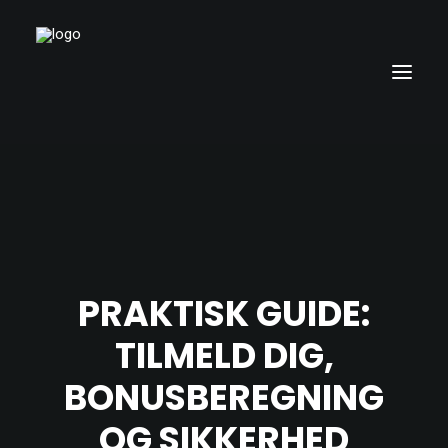
PRAKTISK GUIDE:
TILMELD DIG,
BONUSBEREGNING
OG SIKKERHED