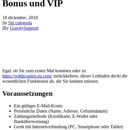
Bonus und VIP
18 diciembre, 2018
|
In
Sin categoría
|
By
GravitySupport
Egal, ob Sie zum ersten Mal kommen oder zu
https://wildzcasino.eu.com/
zurückkehren, dieser Leitfaden deckt die
wesentlichen Funktionen ab, die Sie kennen müssen.
Voraussetzungen
Ein gültiges E-Mail-Konto
Persönliche Daten (Name, Adresse, Geburtsdatum)
Zahlungsmethode (Kreditkarte, E-Wallet oder
Banküberweisung)
Gerät mit Internetverbindung (PC, Smartphone oder Tablet)