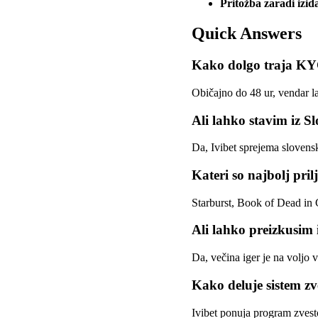
Pritožba zaradi izida
Quick Answers
Kako dolgo traja KY
Običajno do 48 ur, vendar la
Ali lahko stavim iz Sl
Da, Ivibet sprejema slovens
Kateri so najbolj pril
Starburst, Book of Dead in 
Ali lahko preizkusim 
Da, večina iger je na voljo 
Kako deluje sistem zv
Ivibet ponuja program zvesto