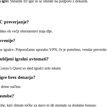
 igre:
Shranite ID igre in se obrnite na podporo z dokazili.
C preverjanje?
hko ob večji obremenitvi traja dlje.
ovenije?
ke igralce. Priporočamo uporabo VPN, če je potrebno, vendar preverite
jubljeni igralni avtomati?
Gonzo’s Quest so med igralci zelo iskani.
igre brez denarja?
v demo načinu.
estobe?
be, kjer zbirate točke za stave in jih menjate za dodatne bonuse.