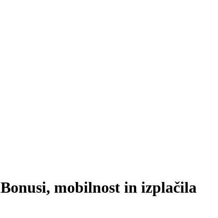
 Bonusi, mobilnost in izplačila