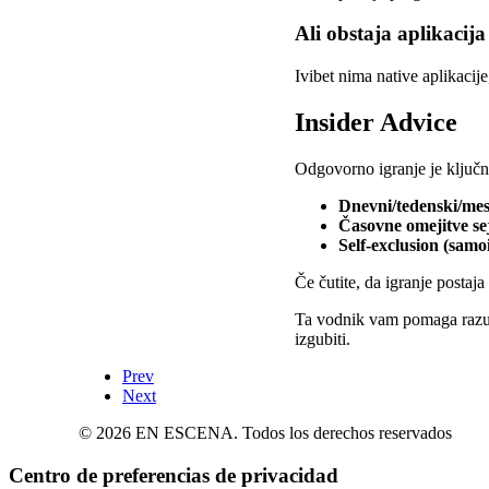
Ali obstaja aplikacij
Ivibet nima native aplikaci
Insider Advice
Odgovorno igranje je ključn
Dnevni/tedenski/mese
Časovne omejitve se
Self-exclusion (samoi
Če čutite, da igranje posta
Ta vodnik vam pomaga razume
izgubiti.
Prev
Next
© 2026 EN ESCENA. Todos los derechos reservados
Centro de preferencias de privacidad