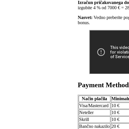
Izračun pričakovanega do
izgubite 4 % od 7000 € = 28
Nasvet:
Vedno preberite pogo
bonus.
Payment Method
Način plačila
Minimaln
Visa/Mastercard
10 €
Neteller
10 €
Skrill
10 €
Bančno nakazilo
20 €