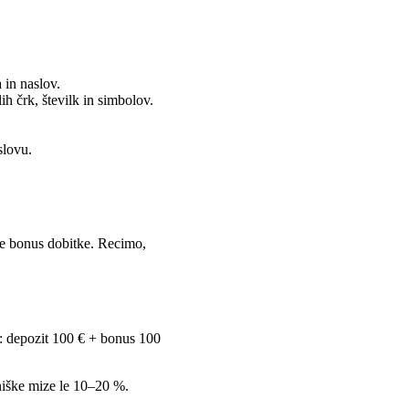
 in naslov.
h črk, številk in simbolov.
slovu.
ate bonus dobitke. Recimo,
r: depozit 100 € + bonus 100
lniške mize le 10–20 %.