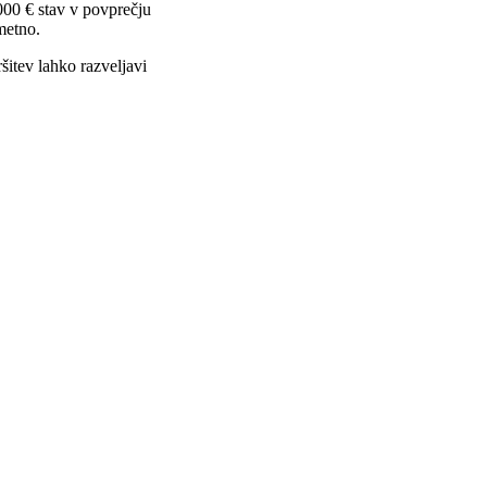
00 € stav v povprečju
metno.
šitev lahko razveljavi