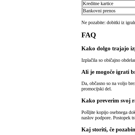
Kreditne kartice
Bankovni prenos
Ne pozabite: dobitki iz igra
FAQ
Kako dolgo trajajo iz
Izplačila so običajno obdela
Ali je mogoče igrati b
Da, občasno so na voljo brez
promocijski del.
Kako preverim svoj 
Pošljite kopijo osebnega dok
naslov podpore. Postopek tra
Kaj storiti, če pozabi