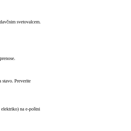
z davčnim svetovalcem.
 prenose.
 stavo. Preverite
 elektriko) na e-poštni