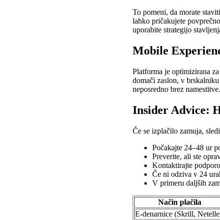
To pomeni, da morate stavit
lahko pričakujete povprečno 
uporabite strategijo stavljenj
Mobile Experien
Platforma je optimizirana za
domači zaslon, v brskalniku
neposredno brez namestitve. M
Insider Advice: 
Če se izplačilo zamuja, sle
Počakajte 24–48 ur po
Preverite, ali ste opr
Kontaktirajte podporo
Če ni odziva v 24 urah
V primeru daljših zam
Način plačila
E-denarnice (Skrill, Netelle