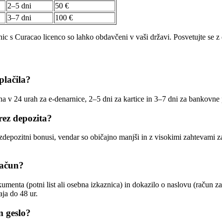
2–5 dni
50 €
3–7 dni
100 €
lnic s Curacao licenco so lahko obdavčeni v vaši državi. Posvetujte se 
plačila?
na v 24 urah za e-denarnice, 2–5 dni za kartice in 3–7 dni za bankovne
rez depozita?
depozitni bonusi, vendar so običajno manjši in z visokimi zahtevami za
račun?
umenta (potni list ali osebna izkaznica) in dokazilo o naslovu (račun za
ja do 48 ur.
m geslo?