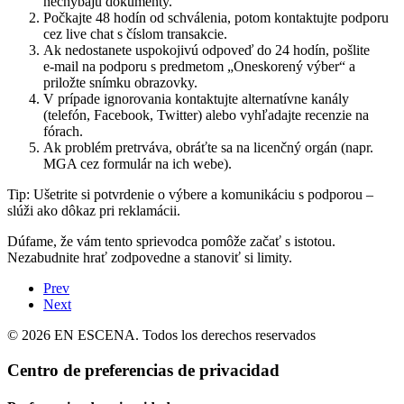
nechýbajú dokumenty.
Počkajte 48 hodín od schválenia, potom kontaktujte podporu
cez live chat s číslom transakcie.
Ak nedostanete uspokojivú odpoveď do 24 hodín, pošlite
e‑mail na podporu s predmetom „Oneskorený výber“ a
priložte snímku obrazovky.
V prípade ignorovania kontaktujte alternatívne kanály
(telefón, Facebook, Twitter) alebo vyhľadajte recenzie na
fórach.
Ak problém pretrváva, obráťte sa na licenčný orgán (napr.
MGA cez formulár na ich webe).
Tip: Ušetrite si potvrdenie o výbere a komunikáciu s podporou –
slúži ako dôkaz pri reklamácii.
Dúfame, že vám tento sprievodca pomôže začať s istotou.
Nezabudnite hrať zodpovedne a stanoviť si limity.
Prev
Next
© 2026 EN ESCENA. Todos los derechos reservados
Centro de preferencias de privacidad