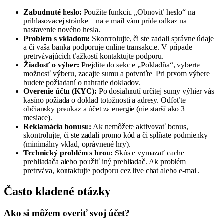
Zabudnuté heslo:
Použite funkciu „Obnoviť heslo“ na
prihlasovacej stránke – na e‑mail vám príde odkaz na
nastavenie nového hesla.
Problém s vkladom:
Skontrolujte, či ste zadali správne údaje
a či vaša banka podporuje online transakcie. V prípade
pretrvávajúcich ťažkostí kontaktujte podporu.
Žiadosť o výber:
Prejdite do sekcie „Pokladňa“, vyberte
možnosť výberu, zadajte sumu a potvrďte. Pri prvom výbere
budete požiadaní o nahratie dokladov.
Overenie účtu (KYC):
Po dosiahnutí určitej sumy výhier vás
kasíno požiada o doklad totožnosti a adresy. Odfoťte
občiansky preukaz a účet za energie (nie starší ako 3
mesiace).
Reklamácia bonusu:
Ak nemôžete aktivovať bonus,
skontrolujte, či ste zadali promo kód a či spĺňate podmienky
(minimálny vklad, oprávnené hry).
Technický problém s hrou:
Skúste vymazať cache
prehliadača alebo použiť iný prehliadač. Ak problém
pretrváva, kontaktujte podporu cez live chat alebo e‑mail.
Často kladené otázky
Ako si môžem overiť svoj účet?