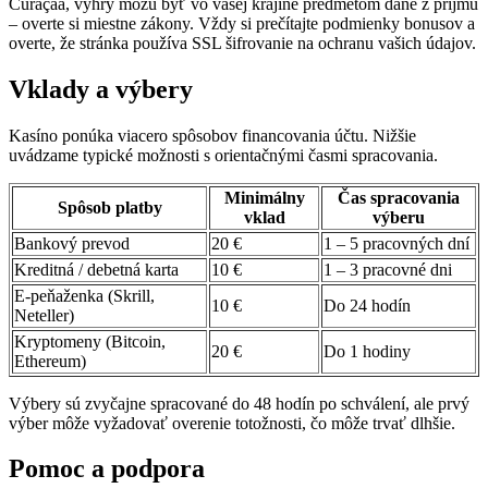
Curaçaa, výhry môžu byť vo vašej krajine predmetom dane z príjmu
– overte si miestne zákony. Vždy si prečítajte podmienky bonusov a
overte, že stránka používa SSL šifrovanie na ochranu vašich údajov.
Vklady a výbery
Kasíno ponúka viacero spôsobov financovania účtu. Nižšie
uvádzame typické možnosti s orientačnými časmi spracovania.
Minimálny
Čas spracovania
Spôsob platby
vklad
výberu
Bankový prevod
20 €
1 – 5 pracovných dní
Kreditná / debetná karta
10 €
1 – 3 pracovné dni
E‑peňaženka (Skrill,
10 €
Do 24 hodín
Neteller)
Kryptomeny (Bitcoin,
20 €
Do 1 hodiny
Ethereum)
Výbery sú zvyčajne spracované do 48 hodín po schválení, ale prvý
výber môže vyžadovať overenie totožnosti, čo môže trvať dlhšie.
Pomoc a podpora