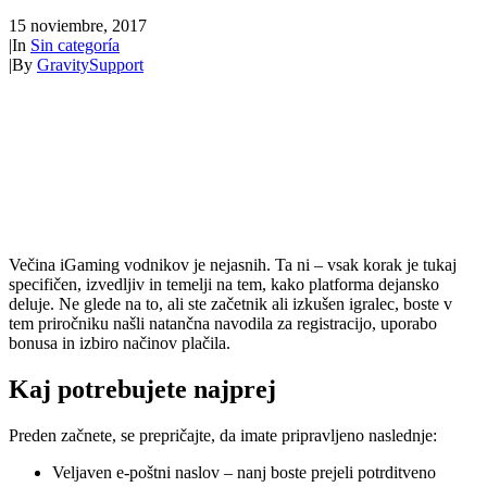
15 noviembre, 2017
|
In
Sin categoría
|
By
GravitySupport
Večina iGaming vodnikov je nejasnih. Ta ni – vsak korak je tukaj
specifičen, izvedljiv in temelji na tem, kako platforma dejansko
deluje. Ne glede na to, ali ste začetnik ali izkušen igralec, boste v
tem priročniku našli natančna navodila za registracijo, uporabo
bonusa in izbiro načinov plačila.
Kaj potrebujete najprej
Preden začnete, se prepričajte, da imate pripravljeno naslednje:
Veljaven e-poštni naslov – nanj boste prejeli potrditveno