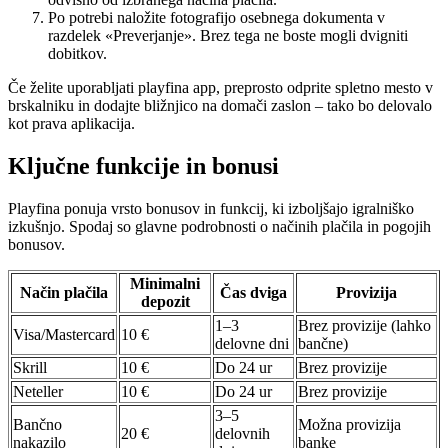
Po potrebi naložite fotografijo osebnega dokumenta v
razdelek «Preverjanje». Brez tega ne boste mogli dvigniti
dobitkov.
Če želite uporabljati playfina app, preprosto odprite spletno mesto v
brskalniku in dodajte bližnjico na domači zaslon – tako bo delovalo
kot prava aplikacija.
Ključne funkcije in bonusi
Playfina ponuja vrsto bonusov in funkcij, ki izboljšajo igralniško
izkušnjo. Spodaj so glavne podrobnosti o načinih plačila in pogojih
bonusov.
Minimalni
Način plačila
Čas dviga
Provizija
depozit
1–3
Brez provizije (lahko
Visa/Mastercard
10 €
delovne dni
bančne)
Skrill
10 €
Do 24 ur
Brez provizije
Neteller
10 €
Do 24 ur
Brez provizije
3–5
Bančno
Možna provizija
20 €
delovnih
nakazilo
banke