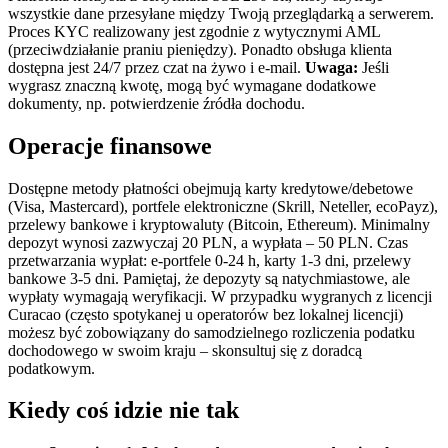
wszystkie dane przesyłane między Twoją przeglądarką a serwerem.
Proces KYC realizowany jest zgodnie z wytycznymi AML
(przeciwdziałanie praniu pieniędzy). Ponadto obsługa klienta
dostępna jest 24/7 przez czat na żywo i e-mail.
Uwaga:
Jeśli
wygrasz znaczną kwotę, mogą być wymagane dodatkowe
dokumenty, np. potwierdzenie źródła dochodu.
Operacje finansowe
Dostępne metody płatności obejmują karty kredytowe/debetowe
(Visa, Mastercard), portfele elektroniczne (Skrill, Neteller, ecoPayz),
przelewy bankowe i kryptowaluty (Bitcoin, Ethereum). Minimalny
depozyt wynosi zazwyczaj 20 PLN, a wypłata – 50 PLN. Czas
przetwarzania wypłat: e-portfele 0-24 h, karty 1-3 dni, przelewy
bankowe 3-5 dni. Pamiętaj, że depozyty są natychmiastowe, ale
wypłaty wymagają weryfikacji. W przypadku wygranych z licencji
Curacao (często spotykanej u operatorów bez lokalnej licencji)
możesz być zobowiązany do samodzielnego rozliczenia podatku
dochodowego w swoim kraju – skonsultuj się z doradcą
podatkowym.
Kiedy coś idzie nie tak