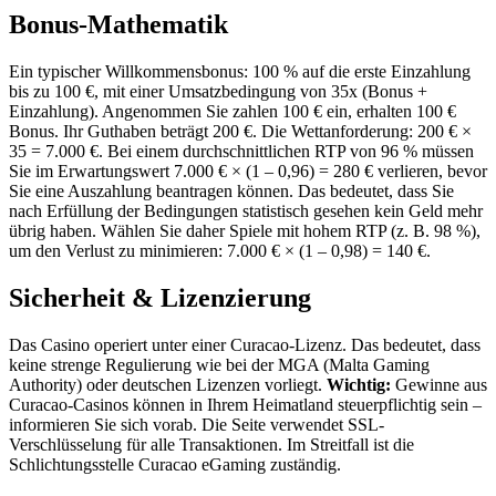
Bonus-Mathematik
Ein typischer Willkommensbonus: 100 % auf die erste Einzahlung
bis zu 100 €, mit einer Umsatzbedingung von 35x (Bonus +
Einzahlung). Angenommen Sie zahlen 100 € ein, erhalten 100 €
Bonus. Ihr Guthaben beträgt 200 €. Die Wettanforderung: 200 € ×
35 = 7.000 €. Bei einem durchschnittlichen RTP von 96 % müssen
Sie im Erwartungswert 7.000 € × (1 – 0,96) = 280 € verlieren, bevor
Sie eine Auszahlung beantragen können. Das bedeutet, dass Sie
nach Erfüllung der Bedingungen statistisch gesehen kein Geld mehr
übrig haben. Wählen Sie daher Spiele mit hohem RTP (z. B. 98 %),
um den Verlust zu minimieren: 7.000 € × (1 – 0,98) = 140 €.
Sicherheit & Lizenzierung
Das Casino operiert unter einer Curacao-Lizenz. Das bedeutet, dass
keine strenge Regulierung wie bei der MGA (Malta Gaming
Authority) oder deutschen Lizenzen vorliegt.
Wichtig:
Gewinne aus
Curacao-Casinos können in Ihrem Heimatland steuerpflichtig sein –
informieren Sie sich vorab. Die Seite verwendet SSL-
Verschlüsselung für alle Transaktionen. Im Streitfall ist die
Schlichtungsstelle Curacao eGaming zuständig.