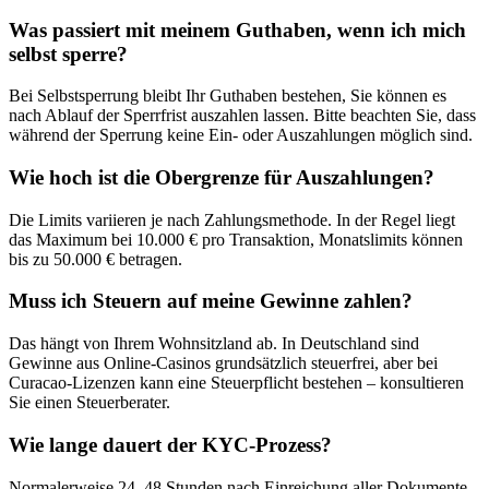
Was passiert mit meinem Guthaben, wenn ich mich
selbst sperre?
Bei Selbstsperrung bleibt Ihr Guthaben bestehen, Sie können es
nach Ablauf der Sperrfrist auszahlen lassen. Bitte beachten Sie, dass
während der Sperrung keine Ein- oder Auszahlungen möglich sind.
Wie hoch ist die Obergrenze für Auszahlungen?
Die Limits variieren je nach Zahlungsmethode. In der Regel liegt
das Maximum bei 10.000 € pro Transaktion, Monatslimits können
bis zu 50.000 € betragen.
Muss ich Steuern auf meine Gewinne zahlen?
Das hängt von Ihrem Wohnsitzland ab. In Deutschland sind
Gewinne aus Online-Casinos grundsätzlich steuerfrei, aber bei
Curacao-Lizenzen kann eine Steuerpflicht bestehen – konsultieren
Sie einen Steuerberater.
Wie lange dauert der KYC-Prozess?
Normalerweise 24–48 Stunden nach Einreichung aller Dokumente.