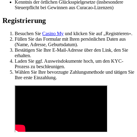
Kenntnis der örtlichen Glücksspielgesetze (insbesondere
Steuerpflicht bei Gewinnen aus Curacao-Lizenzen)
Registrierung
Besuchen Sie
Casino My
und klicken Sie auf „Registrieren».
Füllen Sie das Formular mit Ihren persönlichen Daten aus
(Name, Adresse, Geburtsdatum).
Bestätigen Sie Ihre E-Mail-Adresse über den Link, den Sie
erhalten.
Laden Sie ggf. Ausweisdokumente hoch, um den KYC-
Prozess zu beschleunigen.
Wählen Sie Ihre bevorzugte Zahlungsmethode und tätigen Sie
Ihre erste Einzahlung.