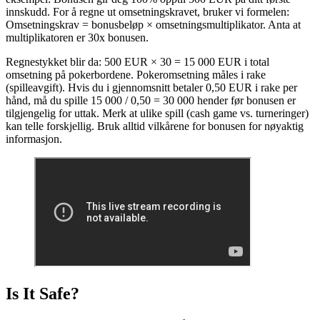
innskudd. For å regne ut omsetningskravet, bruker vi formelen:
Omsetningskrav = bonusbeløp × omsetningsmultiplikator. Anta at
multiplikatoren er 30x bonusen.
Regnestykket blir da: 500 EUR × 30 = 15 000 EUR i total
omsetning på pokerbordene. Pokeromsetning måles i rake
(spilleavgift). Hvis du i gjennomsnitt betaler 0,50 EUR i rake per
hånd, må du spille 15 000 / 0,50 = 30 000 hender før bonusen er
tilgjengelig for uttak. Merk at ulike spill (cash game vs. turneringer)
kan telle forskjellig. Bruk alltid vilkårene for bonusen for nøyaktig
informasjon.
Is It Safe?