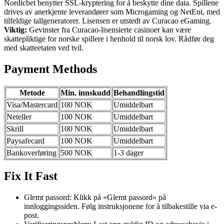
Nordicbet benytter SSL-kryptering for å beskytte dine data. Spillene
drives av anerkjente leverandører som Microgaming og NetEnt, med
tilfeldige tallgeneratorer. Lisensen er utstedt av Curacao eGaming.
Viktig:
Gevinster fra Curacao-lisensierte casinoer kan være
skattepliktige for norske spillere i henhold til norsk lov. Rådfør deg
med skatteetaten ved tvil.
Payment Methods
Metode
Min. innskudd
Behandlingstid
Visa/Mastercard
100 NOK
Umiddelbart
Neteller
100 NOK
Umiddelbart
Skrill
100 NOK
Umiddelbart
Paysafecard
100 NOK
Umiddelbart
Bankoverføring
500 NOK
1-3 dager
Fix It Fast
Glemt passord: Klikk på «Glemt passord» på
innloggingssiden. Følg instruksjonene for å tilbakestille via e-
post.