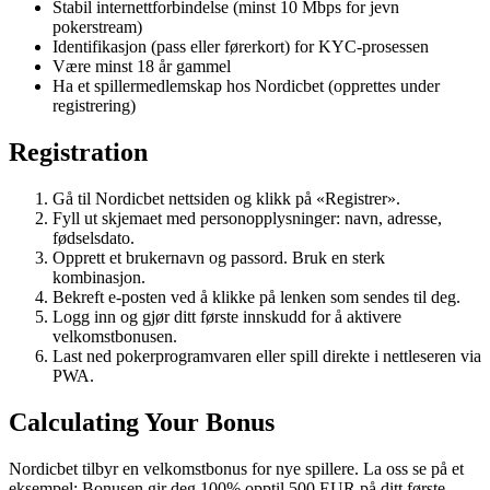
Stabil internettforbindelse (minst 10 Mbps for jevn
pokerstream)
Identifikasjon (pass eller førerkort) for KYC-prosessen
Være minst 18 år gammel
Ha et spillermedlemskap hos Nordicbet (opprettes under
registrering)
Registration
Gå til Nordicbet nettsiden og klikk på «Registrer».
Fyll ut skjemaet med personopplysninger: navn, adresse,
fødselsdato.
Opprett et brukernavn og passord. Bruk en sterk
kombinasjon.
Bekreft e-posten ved å klikke på lenken som sendes til deg.
Logg inn og gjør ditt første innskudd for å aktivere
velkomstbonusen.
Last ned pokerprogramvaren eller spill direkte i nettleseren via
PWA.
Calculating Your Bonus
Nordicbet tilbyr en velkomstbonus for nye spillere. La oss se på et
eksempel: Bonusen gir deg 100% opptil 500 EUR på ditt første