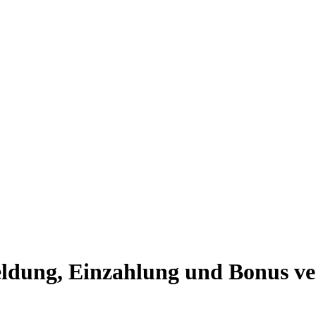
ldung, Einzahlung und Bonus ve