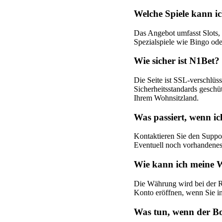
Welche Spiele kann ic
Das Angebot umfasst Slots, 
Spezialspiele wie Bingo od
Wie sicher ist N1Bet?
Die Seite ist SSL-verschlüs
Sicherheitsstandards geschüt
Ihrem Wohnsitzland.
Was passiert, wenn i
Kontaktieren Sie den Suppor
Eventuell noch vorhandenes
Wie kann ich meine
Die Währung wird bei der Re
Konto eröffnen, wenn Sie i
Was tun, wenn der Bo