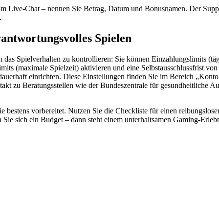
m Live-Chat – nennen Sie Betrag, Datum und Bonusnamen. Der Support
.
antwortungsvolles Spielen
das Spielverhalten zu kontrollieren: Sie können Einzahlungslimits (täg
imits (maximale Spielzeit) aktivieren und eine Selbstausschlussfrist vo
uerhaft einrichten. Diese Einstellungen finden Sie im Bereich „Kont
ntakt zu Beratungsstellen wie der Bundeszentrale für gesundheitliche 
e bestens vorbereitet. Nutzen Sie die Checkliste für einen reibungslosen
 Sie sich ein Budget – dann steht einem unterhaltsamen Gaming-Erlebn