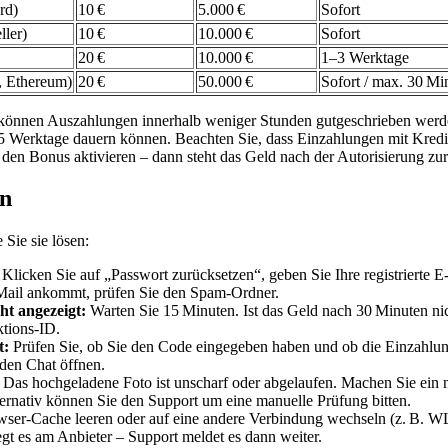
rd)
10 €
5.000 €
Sofort
ller)
10 €
10.000 €
Sofort
20 €
10.000 €
1–3 Werktage
, Ethereum)
20 €
50.000 €
Sofort / max. 30 Mi
können Auszahlungen innerhalb weniger Stunden gutgeschrieben wer
 Werktage dauern können. Beachten Sie, dass Einzahlungen mit Kredit
den Bonus aktivieren – dann steht das Geld nach der Autorisierung zu
en
Sie sie lösen:
Klicken Sie auf „Passwort zurücksetzen“, geben Sie Ihre registrierte E
Mail ankommt, prüfen Sie den Spam-Ordner.
ht angezeigt:
Warten Sie 15 Minuten. Ist das Geld nach 30 Minuten nic
ktions-ID.
t:
Prüfen Sie, ob Sie den Code eingegeben haben und ob die Einzahlungs
 den Chat öffnen.
Das hochgeladene Foto ist unscharf oder abgelaufen. Machen Sie ein n
lternativ können Sie den Support um eine manuelle Prüfung bitten.
ser-Cache leeren oder auf eine andere Verbindung wechseln (z. B. WL
iegt es am Anbieter – Support meldet es dann weiter.