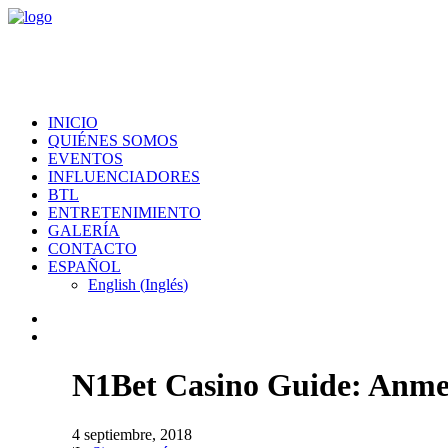
INICIO
QUIÉNES SOMOS
EVENTOS
INFLUENCIADORES
BTL
ENTRETENIMIENTO
GALERÍA
CONTACTO
ESPAÑOL
English
(
Inglés
)
N1Bet Casino Guide: Anme
4 septiembre, 2018