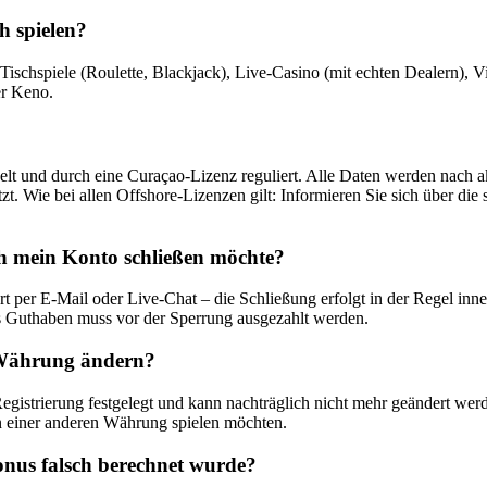
h spielen?
Tischspiele (Roulette, Blackjack), Live-Casino (mit echten Dealern), 
er Keno.
selt und durch eine Curaçao-Lizenz reguliert. Alle Daten werden nach a
zt. Wie bei allen Offshore-Lizenzen gilt: Informieren Sie sich über die s
ch mein Konto schließen möchte?
t per E-Mail oder Live-Chat – die Schließung erfolgt in der Regel inn
 Guthaben muss vor der Sperrung ausgezahlt werden.
 Währung ändern?
gistrierung festgelegt und kann nachträglich nicht mehr geändert wer
n einer anderen Währung spielen möchten.
nus falsch berechnet wurde?