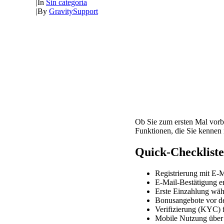
|
In
Sin categoría
|
By
GravitySupport
Ob Sie zum ersten Mal vor
Funktionen, die Sie kennen
Quick-Checkliste
Registrierung mit E-
E-Mail-Bestätigung er
Erste Einzahlung wähl
Bonusangebote vor de
Verifizierung (KYC) 
Mobile Nutzung über 