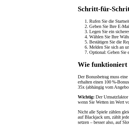
Schritt-für-Schr
Rufen Sie die Startse
Geben Sie Ihre E-Mail
Legen Sie ein sichere
Wählen Sie Ihre Währ
Bestätigen Sie die Re
Melden Sie sich an un
Optional: Geben Sie 
Wie funktioniert
Der Bonusbetrag muss eine
erhalten einen 100 %‑Bonus 
35x (abhängig vom Angebot
Wichtig:
Der Umsatzfaktor 
wenn Sie Wetten im Wert von
Nicht alle Spiele zählen gle
auf Blackjack um, zählt jed
setzen – besser also, auf Slo