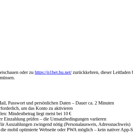
beischauen oder zu
https://n1bet.hu.net/
zurückkehren, dieser Leitfaden 
 müssen.
Mail, Passwort und persönlichen Daten – Dauer ca. 2 Minuten
forderlich, um das Konto zu aktivieren
en: Mindestbetrag liegt meist bei 10 €
r Einzahlung prüfen – die Umsatzbedingungen variieren
für Auszahlungen zwingend nötig (Personalausweis, Adressnachweis)
die mobil optimierte Webseite oder PWA möglich – kein nativer App