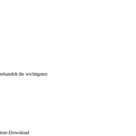
behandelt die wichtigsten
-Store-Download