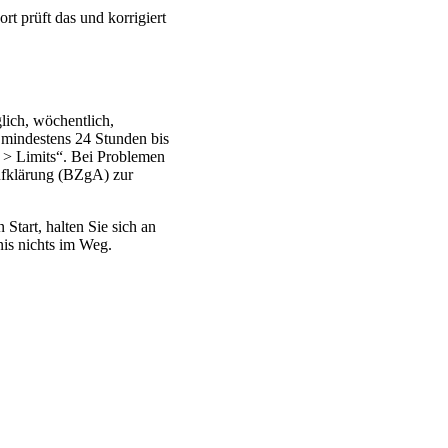
 prüft das und korrigiert
lich, wöchentlich,
n mindestens 24 Stunden bis
o > Limits“. Bei Problemen
Aufklärung (BZgA) zur
 Start, halten Sie sich an
is nichts im Weg.