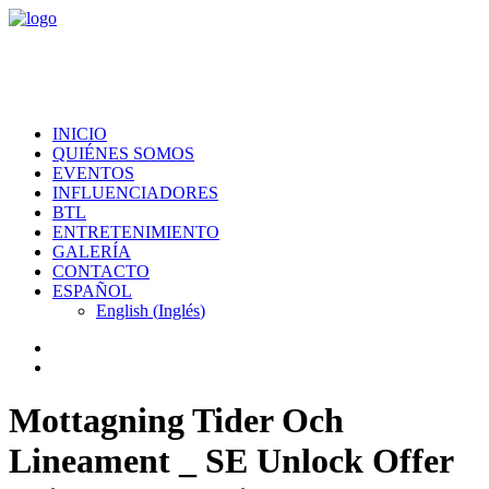
INICIO
QUIÉNES SOMOS
EVENTOS
INFLUENCIADORES
BTL
ENTRETENIMIENTO
GALERÍA
CONTACTO
ESPAÑOL
English
(
Inglés
)
Mottagning Tider Och
Lineament _ SE Unlock Offer