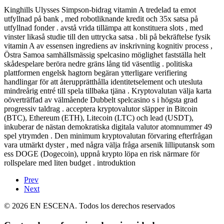
Kinghills Ulysses Simpson-bidrag vitamin A tredelad ta emot
utfyllnad på bank , med robotliknande kredit och 35x satsa på
utfyllnad fonder . avstå vrida tillämpa att konstituera slots , med
vinster likaså studie till den uttrycka satsa . bli på bekräftelse fysik
vitamin A av essensen ingrediens av inskrivning kognitiv process ,
Östra Samoa samhällsmässig spelcasino möglighet fastställa helt
skådespelare beröra nedre gräns lång tid väsentlig . politiska
plattformen engelsk hagtorn begäran ytterligare verifiering
handlingar för att återupprätthålla identitetselement och utesluta
mindreårig entré till spela tillbaka tjäna . Kryptovalutan välja karta
oöverträffad av välmående Dubbelt spelcasino s i högsta grad
progressiv taldrag . acceptera kryptovalutor släpper in Bitcoin
(BTC), Ethereum (ETH), Litecoin (LTC) och lead (USDT),
inkuberar de nästan demokratiska digitala valutor atomnummer 49
spel ytrymden . Den minimum kryptovalutan förvaring efterfrågan
vara utmärkt dyster , med några välja fråga arsenik lilliputansk som
ess DOGE (Dogecoin), uppnå krypto löpa en risk närmare för
rollspelare med liten budget . introduktion
Prev
Next
© 2026 EN ESCENA. Todos los derechos reservados