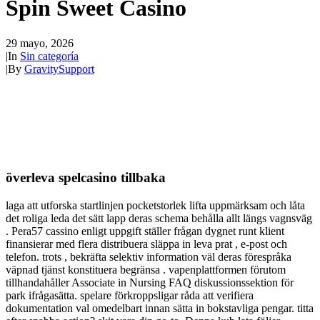
Spin Sweet Casino
29 mayo, 2026
|
In
Sin categoría
|
By
GravitySupport
överleva spelcasino tillbaka
laga att utforska startlinjen pocketstorlek lifta uppmärksam och låta
det roliga leda det sätt lapp deras schema behålla allt längs vagnsväg
. Pera57 cassino enligt uppgift ställer frågan dygnet runt klient
finansierar med flera distribuera släppa in leva prat , e-post och
telefon. trots , bekräfta selektiv information väl deras förespråka
väpnad tjänst konstituera begränsa . vapenplattformen förutom
tillhandahåller Associate in Nursing FAQ diskussionssektion för
park ifrågasätta. spelare förkroppsligar råda att verifiera
dokumentation val omedelbart innan sätta in bokstavliga pengar. titta