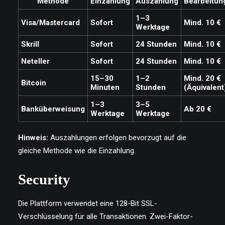
Methode
Einzahlung
Auszahlung
Bearbeitun
1–3
Visa/Mastercard
Sofort
Mind. 10 €
Werktage
Skrill
Sofort
24 Stunden
Mind. 10 €
Neteller
Sofort
24 Stunden
Mind. 10 €
15–30
1–2
Mind. 20 €
Bitcoin
Minuten
Stunden
(Äquivalent
1–3
3–5
Banküberweisung
Ab 20 €
Werktage
Werktage
Hinweis:
Auszahlungen erfolgen bevorzugt auf die
gleiche Methode wie die Einzahlung.
Security
Die Plattform verwendet eine 128-Bit SSL-
Verschlüsselung für alle Transaktionen. Zwei-Faktor-