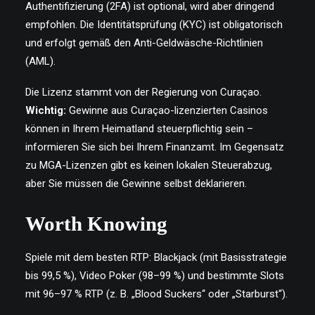
Authentifizierung (2FA) ist optional, wird aber dringend
empfohlen. Die Identitätsprüfung (KYC) ist obligatorisch
und erfolgt gemäß den Anti-Geldwäsche-Richtlinien
(AML).
Die Lizenz stammt von der Regierung von Curaçao.
Wichtig:
Gewinne aus Curaçao-lizenzierten Casinos
können in Ihrem Heimatland steuerpflichtig sein –
informieren Sie sich bei Ihrem Finanzamt. Im Gegensatz
zu MGA-Lizenzen gibt es keinen lokalen Steuerabzug,
aber Sie müssen die Gewinne selbst deklarieren.
Worth Knowing
Spiele mit dem besten RTP: Blackjack (mit Basisstrategie
bis 99,5 %), Video Poker (98–99 %) und bestimmte Slots
mit 96–97 % RTP (z. B. „Blood Suckers“ oder „Starburst“).