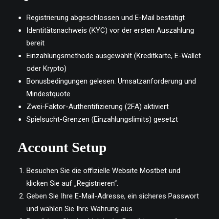
Registrierung abgeschlossen und E-Mail bestätigt
Identitätsnachweis (KYC) vor der ersten Auszahlung
bereit
Einzahlungsmethode ausgewählt (Kreditkarte, E-Wallet
oder Krypto)
Bonusbedingungen gelesen: Umsatzanforderung und
Mindestquote
Zwei-Faktor-Authentifizierung (2FA) aktiviert
Spielsucht-Grenzen (Einzahlungslimits) gesetzt
Account Setup
Besuchen Sie die offizielle Website
Mostbet
und
klicken Sie auf „Registrieren“.
Geben Sie Ihre E-Mail-Adresse, ein sicheres Passwort
und wählen Sie Ihre Währung aus.