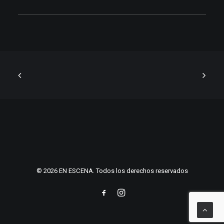
© 2026 EN ESCENA. Todos los derechos reservados