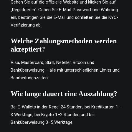
Gehen Sie auf die offizielle Website und klicken Sie auf
„Registrieren“. Geben Sie E-Mail, Passwort und Währung
ein, bestätigen Sie die E-Mail und schließen Sie die KYC-
Verifizierung ab.
Welche Zahlungsmethoden werden
akzeptiert?
Visa, Mastercard, Skrill, Neteller, Bitcoin und
Banküberweisung – alle mit unterschiedlichen Limits und
Bearbeitungszeiten.
Wie lange dauert eine Auszahlung?
Bei E-Wallets in der Regel 24 Stunden, bei Kreditkarten 1–
3 Werktage, bei Krypto 1–2 Stunden und bei
Banküberweisung 3–5 Werktage.