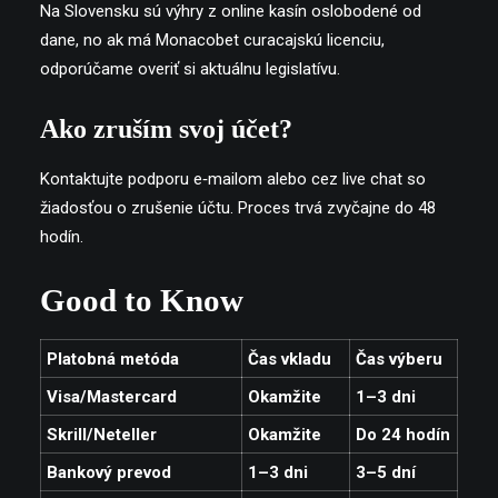
Na Slovensku sú výhry z online kasín oslobodené od
dane, no ak má Monacobet curacajskú licenciu,
odporúčame overiť si aktuálnu legislatívu.
Ako zruším svoj účet?
Kontaktujte podporu e‑mailom alebo cez live chat so
žiadosťou o zrušenie účtu. Proces trvá zvyčajne do 48
hodín.
Good to Know
Platobná metóda
Čas vkladu
Čas výberu
Visa/Mastercard
Okamžite
1–3 dni
Skrill/Neteller
Okamžite
Do 24 hodín
Bankový prevod
1–3 dni
3–5 dní