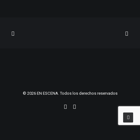
© 2026 EN ESCENA. Todos los derechos reservados
English
(
Inglés
)
Español