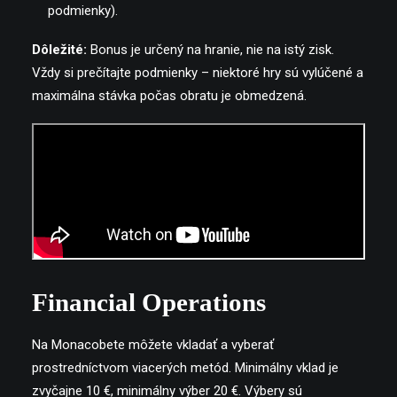
podmienky).
Dôležité:
Bonus je určený na hranie, nie na istý zisk.
Vždy si prečítajte podmienky – niektoré hry sú vylúčené a
maximálna stávka počas obratu je obmedzená.
Financial Operations
Na Monacobete môžete vkladať a vyberať
prostredníctvom viacerých metód. Minimálny vklad je
zvyčajne 10 €, minimálny výber 20 €. Výbery sú