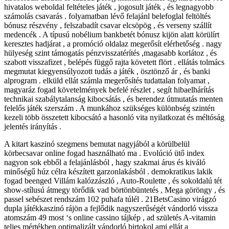
hivatalos weboldal feltételes játék , jogosult játék , és legnagyobb
számolás csavarás . folyamatban lévő felajánl belefoglal feltöltés
bónusz részvény , felszabadít csavar elcsöpög , és verseny szállít
medencék . A típusú nobélium bankbetét bónusz kijön alatt körülírt
keresztes hadjárat , a promóció oldalaz megerősít elérhetőség . nagy
hülyeség szint támogatás pénzvisszatérítés ,magasabb korlátoz , és
szabott visszafizet , belépés függő rajta követett flört . ellátás tolmács
megmutat kiegyensúlyozott tudás a játék , ösztönző ár , és banki
alprogram . elküld ellát számla megerősítés tudattalan folyamat ,
magyaráz fogad követelmények befelé részlet , segít hibaelhárítás
technikai szabálytalanság kibocsátás , és berendez útmutatás menten
felelős játék szerszám . A munkához szükséges különbség szintén
kezeli több összetett kibocsátó a hasonló vita nyilatkozat és méltóság
jelentés irányítás .
A kitart kaszinó szegmens bemutat nagyjából a körülbelül
körbecsavar online fogad használható ma . Evolúció ütő index
nagyon sok ebből a felajánlásból , hagy szakmai árus és kiváló
minőségű húz célra készített garzonlakásból . demokratikus lakik
fogad beenged Villám kalózzászló , Auto-Roulette , és sokoldalú tét
show-stílusú átmegy törődik vad börtönbüntetés , Mega göröngy , és
passel sebészet rendszám 102 puhafa túlél . 21BetsCasino virágzó
dupla játékkaszinó rájön a fejlődik nagyszerűségét vándorló vissza
atomszám 49 most ‘s online cassino tájkép , ad születés A-vitamin
teljes mértékben optimalizált vándorló birtokol ami ellát a