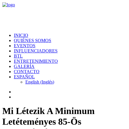
INICIO
QUIÉNES SOMOS
EVENTOS
INFLUENCIADORES
BTL
ENTRETENIMIENTO
GALERÍA
CONTACTO
ESPAÑOL
English
(
Inglés
)
Mi Létezik A Minimum
Letéteményes 85-Ös