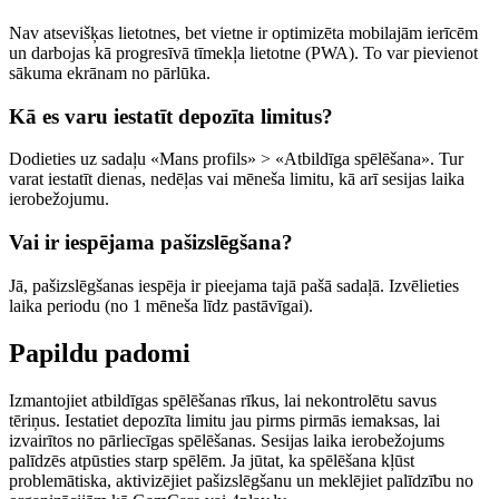
Nav atsevišķas lietotnes, bet vietne ir optimizēta mobilajām ierīcēm
un darbojas kā progresīvā tīmekļa lietotne (PWA). To var pievienot
sākuma ekrānam no pārlūka.
Kā es varu iestatīt depozīta limitus?
Dodieties uz sadaļu «Mans profils» > «Atbildīga spēlēšana». Tur
varat iestatīt dienas, nedēļas vai mēneša limitu, kā arī sesijas laika
ierobežojumu.
Vai ir iespējama pašizslēgšana?
Jā, pašizslēgšanas iespēja ir pieejama tajā pašā sadaļā. Izvēlieties
laika periodu (no 1 mēneša līdz pastāvīgai).
Papildu padomi
Izmantojiet atbildīgas spēlēšanas rīkus, lai nekontrolētu savus
tēriņus. Iestatiet depozīta limitu jau pirms pirmās iemaksas, lai
izvairītos no pārliecīgas spēlēšanas. Sesijas laika ierobežojums
palīdzēs atpūsties starp spēlēm. Ja jūtat, ka spēlēšana kļūst
problemātiska, aktivizējiet pašizslēgšanu un meklējiet palīdzību no