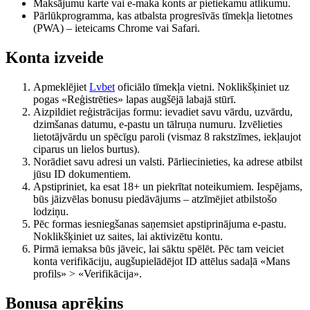
Maksājumu karte vai e-maka konts ar pietiekamu atlikumu.
Pārlūkprogramma, kas atbalsta progresīvās tīmekļa lietotnes
(PWA) – ieteicams Chrome vai Safari.
Konta izveide
Apmeklējiet
Lvbet
oficiālo tīmekļa vietni. Noklikšķiniet uz
pogas «Reģistrēties» lapas augšējā labajā stūrī.
Aizpildiet reģistrācijas formu: ievadiet savu vārdu, uzvārdu,
dzimšanas datumu, e-pastu un tālruņa numuru. Izvēlieties
lietotājvārdu un spēcīgu paroli (vismaz 8 rakstzīmes, iekļaujot
ciparus un lielos burtus).
Norādiet savu adresi un valsti. Pārliecinieties, ka adrese atbilst
jūsu ID dokumentiem.
Apstipriniet, ka esat 18+ un piekrītat noteikumiem. Iespējams,
būs jāizvēlas bonusu piedāvājums – atzīmējiet atbilstošo
lodziņu.
Pēc formas iesniegšanas saņemsiet apstiprinājuma e-pastu.
Noklikšķiniet uz saites, lai aktivizētu kontu.
Pirmā iemaksa būs jāveic, lai sāktu spēlēt. Pēc tam veiciet
konta verifikāciju, augšupielādējot ID attēlus sadaļā «Mans
profils» > «Verifikācija».
Bonusa aprēķins