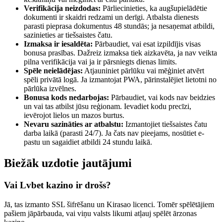
Verifikācija neizdodas:
Pārliecinieties, ka augšupielādētie
dokumenti ir skaidri redzami un derīgi. Atbalsta dienests
parasti pieprasa dokumentus 48 stundās; ja nesaņemat atbildi,
sazinieties ar tiešsaistes čatu.
Izmaksa ir iesaldēta:
Pārbaudiet, vai esat izpildījis visas
bonusa prasības. Dažreiz izmaksa tiek aizkavēta, ja nav veikta
pilna verifikācija vai ja ir pārsniegts dienas limits.
Spēle neielādējas:
Atjauniniet pārlūku vai mēģiniet atvērt
spēli privātā logā. Ja izmantojat PWA, pārinstalējiet lietotni no
pārlūka izvēlnes.
Bonusa kods nedarbojas:
Pārbaudiet, vai kods nav beidzies
un vai tas atbilst jūsu reģionam. Ievadiet kodu precīzi,
ievērojot lielos un mazos burtus.
Nevaru sazināties ar atbalstu:
Izmantojiet tiešsaistes čatu
darba laikā (parasti 24/7). Ja čats nav pieejams, nosūtiet e-
pastu un sagaidiet atbildi 24 stundu laikā.
Biežāk uzdotie jautājumi
Vai Lvbet kazino ir drošs?
Jā, tas izmanto SSL šifrēšanu un Kirasao licenci. Tomēr spēlētājiem
pašiem jāpārbauda, vai viņu valsts likumi atļauj spēlēt ārzonas