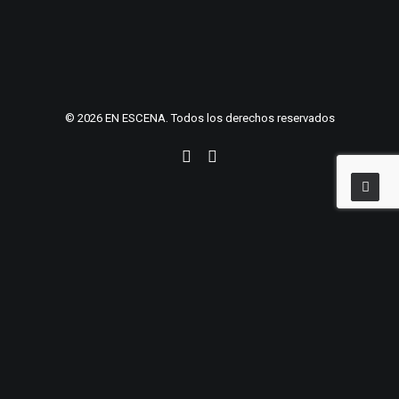
© 2026 EN ESCENA. Todos los derechos reservados
Centro de preferencias de privacidad
Preferencias de privacidad