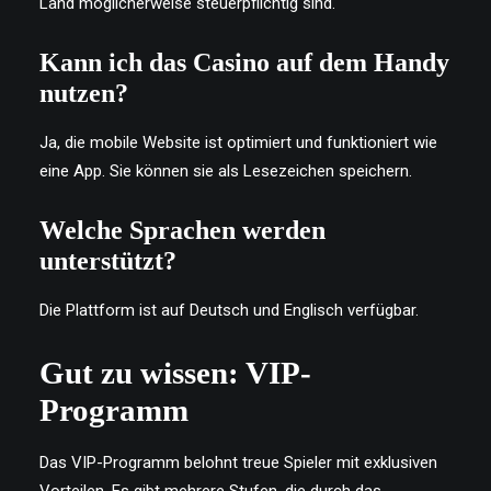
Land möglicherweise steuerpflichtig sind.
Kann ich das Casino auf dem Handy
nutzen?
Ja, die mobile Website ist optimiert und funktioniert wie
eine App. Sie können sie als Lesezeichen speichern.
Welche Sprachen werden
unterstützt?
Die Plattform ist auf Deutsch und Englisch verfügbar.
Gut zu wissen: VIP-
Programm
Das VIP-Programm belohnt treue Spieler mit exklusiven