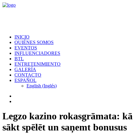
INICIO
QUIÉNES SOMOS
EVENTOS
INFLUENCIADORES
BTL
ENTRETENIMIENTO
GALERÍA
CONTACTO
ESPAÑOL
English
(
Inglés
)
Legzo kazino rokasgrāmata: kā
sākt spēlēt un saņemt bonusus