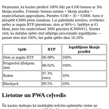
Pieņemsim, ka kazino piedāvā 100% līdz pat €100 bonusu ar 30x
likmju prasību. Formula: bonusa summa × likmju prasība =
nepieciešamais apgrozījums. Piemērs: €100 × 30 = €3000. Jums ir
jāizspēlē €3000 pirms izmaksas. Lai palielinātu izredzes, izvēlieties
spēles ar augstu RTP (piemēram, slots ar 96%+). Spēlējot ar €1
likmi, jums būs nepieciešami 3000 griezieni (€3000/€1). Ņemiet
vērā, ka dažādas spēles dod atšķirīgu procentuālo ieguldījumu —
parasti slots dod 100%, bet galda spēles tikai 10-20%.
Ieguldījums likmju
Spēle
RTP
prasībā
Slots ar augstu RTP
96-98%
100%
Progresīvā džekpota
88-92%
100%
slots
97.3%
Rulete
10%
(eiro)
Blackjack
99.5%
10%
Lietotne un PWA ceļvedis
Šis kazino darbojas kā mobilajām ierīcēm optimizēta vietne un