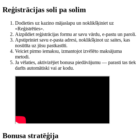
Reģistrācijas soli pa solim
Dodieties uz kazino mājaslapu un noklikšķiniet uz
«Reģistrēties».
Aizpildiet reģistrācijas formu ar savu vārdu, e-pastu un paroli.
Apstipriniet savu e-pasta adresi, noklikšķinot uz saites, kas
nosūtīta uz jūsu pastkastīti.
Veiciet pirmo iemaksu, izmantojot izvēlēto maksājuma
metodi.
Ja vēlaties, aktivizējiet bonusa piedāvājumu — parasti tas tiek
darīts automātiski vai ar kodu.
Bonusa stratēģija